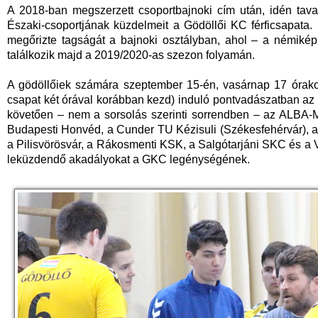
A 2018-ban megszerzett csoportbajnoki cím után, idén tava
Északi-csoportjának küzdelmeit a Gödöllői KC férficsapata
megőrizte tagságát a bajnoki osztályban, ahol – a némikép
találkozik majd a 2019/2020-as szezon folyamán.
A gödöllőiek számára szeptember 15-én, vasárnap 17 órakor
csapat két órával korábban kezd) induló pontvadászatban az e
követően – nem a sorsolás szerinti sorrendben – az ALBA
Budapesti Honvéd, a Cunder TU Kézisuli (Székesfehérvár), a
a Pilisvörösvár, a Rákosmenti KSK, a Salgótarjáni SKC és a 
leküzdendő akadályokat a GKC legénységének.