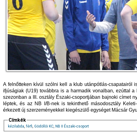
A felnőtteken kívül szólni kell a klub utánpótlás-csapatairól
ifjúságiak (U19) továbbra is a harmadik vonalban, ezúttal a 
szezonban a III. osztály Északi-csoportjában bajnoki címet ny
léptek, és az NB I/B-nek is tekinthető másodosztály Keleti
érkezett új szerzeményekkel kiegészülő egységet Mácsár Gyula
Címkék
kézilabda
,
férfi
,
Gödöllői KC
,
NB II Északi-csoport