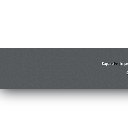
Kapcsolat
|
Imp
©