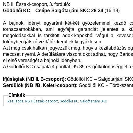
NB II. Északi-csoport, 3. forduló:
Gödöllői KC – Csépe-Salgótarjáni SKC 28-34
(16-18)
A bajnoki idényt egyaránt két-két győzelemmel kezdő c
tornacsarnokában, ami egyfajta garanciát jelentett a 
megoldásokkal is tarkított adok-kapokból végül a keveseb
fölényben játszó vizitálók kerültek ki győztesen.
Azt meg csak halkan jegyezzük meg, hogy a kézilabdázás egy
meccset nyerni. A derűlátásra viszont okot adhat, hogy Barto
el első vereségét a bajnoki idényben.
A Gödöllői KC csapata 4 ponttal, 95-89-es gólkülönbséggel a
Ifjúságiak (NB II. B-csoport):
Gödöllői KC – Salgótarjáni S
Serdülők (NB I/B. Keleti-csoport):
Gödöllői KC – Törökszent
Címkék
kézilabda
,
NB II Északi-csoport
,
Gödöllői KC
,
Salgótarjáni SKC