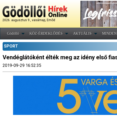
2026. augusztus 9., vasárnap, Emõd
Gödöllő
KÖZ-ÉRDEKLŐDÉS
AKTUÁLIS
MINDEN
SPORT
Vendéglátóként élték meg az idény első fias
2019-09-29 16:52:35