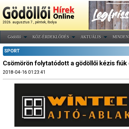
2026. augusztus 7., péntek, Ibolya
Gödöllő
KÖZ-ÉRDEKLŐDÉS
AKTUÁLIS
MINDEN
SPORT
Csömörön folytatódott a gödöllői kézis fiúk
2018-04-16 01:23:41