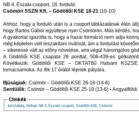
NB II. Északi-csoport, 18. forduló:
Csömöri SSZN Kft. – Gödöllői KSE 18-21
(10-10)
Ahhoz, hogy a forduló után is a csoport táblázatának élén ál
hogy Bartos Gábor együttese nyer Csömörön. Más kérdés, hog
A gyakorlat igazolta is, hogy a hazai formáció nem adja könn
még képtelen volt leszakítani riválisát, ám a fordulást köve
– sikeressé vált az előny növelése, ami végül háromgólos göd
A Gödöllői KSE csapata 28 ponttal, 506-439-es gólkülö
Következik: Gödöllői KSE – OKTAT60 Hatvani KSZSE áp
tornacsarnoka. Az ifik 17 órától lépnek pályára.
Ifjúságiak:
Csömör – Gödöllői KSE 26-16 (14-6)
Serdülők:
Csömör – Gödöllői KSE 25-19 (13-6) • Angyalföldi 
Címkék
kézilabda
,
férfiak
,
NB II
,
Északi-csoport
,
Gödöllői KSE
,
Csömör