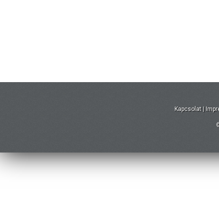
Kapcsolat
|
Imp
©