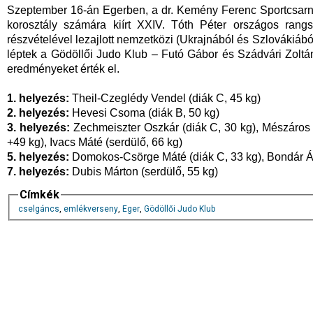
Szeptember 16-án Egerben, a dr. Kemény Ferenc Sportcsarn
korosztály számára kiírt XXIV. Tóth Péter országos rang
részvételével lezajlott nemzetközi (Ukrajnából és Szlovákiábó
léptek a Gödöllői Judo Klub – Futó Gábor és Szádvári Zoltán á
eredményeket érték el.
1. helyezés:
Theil-Czeglédy Vendel (diák C, 45 kg)
2. helyezés:
Hevesi Csoma (diák B, 50 kg)
3. helyezés:
Zechmeiszter Oszkár (diák C, 30 kg), Mészáros O
+49 kg), Ivacs Máté (serdülő, 66 kg)
5. helyezés:
Domokos-Csörge Máté (diák C, 33 kg), Bondár Ág
7. helyezés:
Dubis Márton (serdülő, 55 kg)
Címkék
cselgáncs
,
emlékverseny
,
Eger
,
Gödöllői Judo Klub