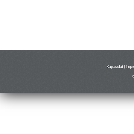
Kapcsolat
|
Imp
©