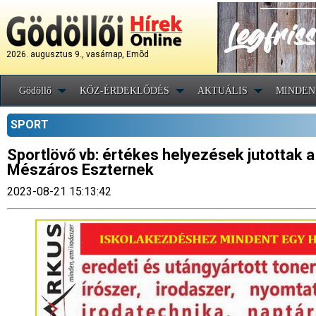
2026. augusztus 9., vasárnap, Emõd
Gödöllő
KÖZ-ÉRDEKLŐDÉS
AKTUÁLIS
MINDEN
SPORT
Sportlövő vb: értékes helyezések jutottak a
Mészáros Eszternek
2023-08-21 15:13:42