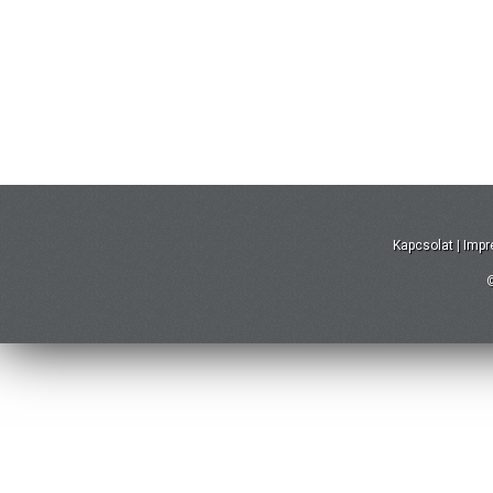
Kapcsolat
|
Imp
©