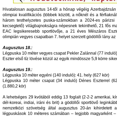
Hivatalosan augusztus 14-től a hónap végéig Azerbajdzsán f
olimpiai kvalifikációs (többek között, a nőknél és a férfiakn
három testhelyzetes puska-számokban a 2024-es párizsi ö
kecsegtető) világbajnokságra népesnek tekinthető, 21 fős m
EAC legsikeresebb sportlövője, a 21 éves Mészáros Eszter
olimpián vegyes csapatban 7. helyet szerzett gödöllői lány az
Augusztus 18.:
Légpuska 10 méter vegyes csapat Pekler Zalánnal (77 induló):
Eszter első tíz lövése közül az egyik mindössze 5,9 körre siker
Augusztus 19.:
Légpuska 10 méter egyéni (140 induló): 41. hely (627 kör)
Légpuska 10 méter csapat (34 induló) Dénes Eszterrel (626
(1.880,2 kör)
A lehetséges 29 kvótából eddig 13 foglalt (2-2-2 amerikai, kín
dél-koreai, indiai, iráni és brit) a gödöllői sportlövő legi
nemzetközi szövetség által augusztus 20-án kihirdetett akt
légpuskások 10 méteres számában – legjobb magyarként – a 