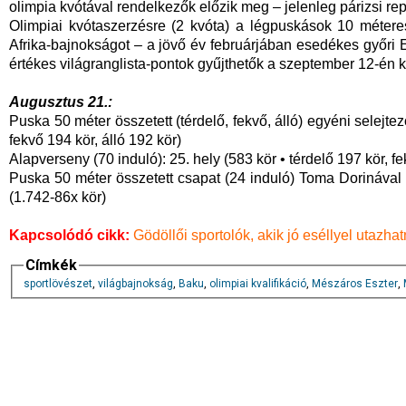
olimpia kvótával rendelkezők előzik meg – jelenleg párizsi rep
Olimpiai kvótaszerzésre (2 kvóta) a légpuskások 10 métere
Afrika-bajnokságot – a jövő év februárjában esedékes győri 
értékes világranglista-pontok gyűjthetők a szeptember 12-én k
Augusztus 21.:
Puska 50 méter összetett (térdelő, fekvő, álló) egyéni selejtező
fekvő 194 kör, álló 192 kör)
Alapverseny (70 induló): 25. hely (583 kör • térdelő 197 kör, fe
Puska 50 méter összetett csapat (24 induló) Toma Dorinával (
(1.742-86x kör)
Kapcsolódó cikk:
Gödöllői sportolók, akik jó eséllyel utazhat
Címkék
sportlövészet
,
világbajnokság
,
Baku
,
olimpiai kvalifikáció
,
Mészáros Eszter
,