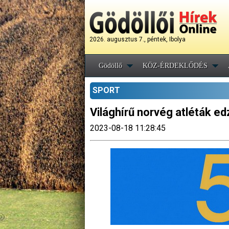
2026. augusztus 7., péntek, Ibolya
Gödöllő
KÖZ-ÉRDEKLŐDÉS
SPORT
Világhírű norvég atléták e
2023-08-18 11:28:45