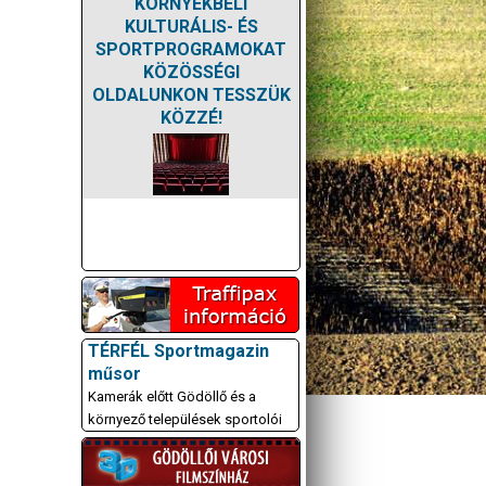
KÖRNYÉKBELI
KULTURÁLIS- ÉS
SPORTPROGRAMOKAT
KÖZÖSSÉGI
OLDALUNKON TESSZÜK
KÖZZÉ!
TÉRFÉL Sportmagazin
műsor
Kamerák előtt Gödöllő és a
környező települések sportolói