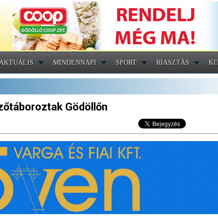
AKTUÁLIS
MINDENNAPI
SPORT
RIASZTÁS
KI
dzőtáboroztak Gödöllőn