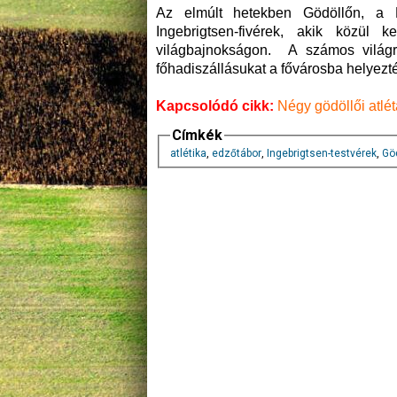
Az elmúlt hetekben Gödöllőn, a 
Ingebrigtsen-fivérek, akik közül 
világbajnokságon. A számos világr
főhadiszállásukat a fővárosba helyezték
Kapcsolódó cikk:
Négy gödöllői atlé
Címkék
atlétika
,
edzőtábor
,
Ingebrigtsen-testvérek
,
Gö