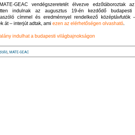
MATE-GEAC vendégszeretetét élvezve edzőtáboroztak az
ketten indulnak az augusztus 19-én kezdődő budapesti a
aszóló címmel és eredménnyel rendelkező középtávfutók –
 át – interjút adtak, ami
ezen az elérhetőségen olvasható
.
talány indulhat a budapesti világbajnokságon
döllő
,
MATE-GEAC