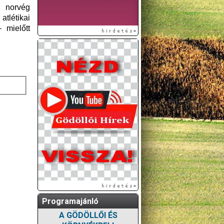
 norvég
tlétikai
 mielőtt
Programajánló
A GÖDÖLLŐI ÉS