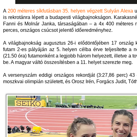
A
200 méteres síkfutásban 35. helyen végzett Sulyán Alexa
u
is rekrotánra lépett a budapesti világbajnokságon. Karakasn
Fanni és Molnár Janka, társaságában – a 4x 400 méteres nő
perces, országos csúcsot jelentő időeredményhez.
A világbajnokság augusztus 26-i elődöntőjében 17 ország k
futam 2-es pályáján az 5. helyen célba érve teljesítette a 
(21.50 óra) futamonként a legjobb három helyezett, illetve a tov
be. A magyar váltó összesítésben a 11. helyet szerezte meg.
A versenyszám eddigi országos rekordját (3:27,86 perc) 43 
moszkvai olimpián született, és Orosz Irén, Forgács Judit, Tóth