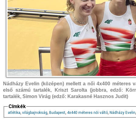
Nádházy Evelin (középen) mellett a női 4x400 méteres vál
első számú tartalék, Kriszt Sarolta (jobbra, edző: K
tartalék, Simon Virág (edző: Karakasné Hasznos Judit)
Címkék
atlétika
,
világbajnokság
,
Budapest
,
4x440 méteres női váltó
,
Nádházy Evelin