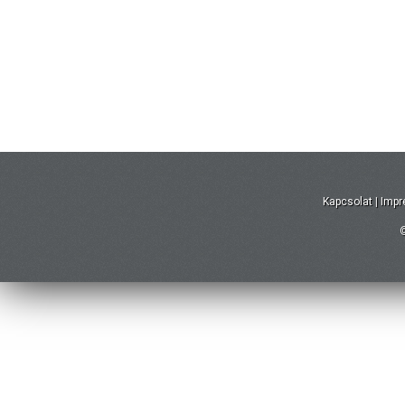
Kapcsolat
|
Imp
©