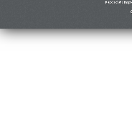
Kapcsolat
|
Imp
©