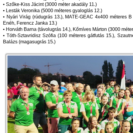
• Szőke-Kiss Jácint (3000 méter akadály 11.)
• Lesták Veronika (5000 méteres gyaloglás 12.)
• Nyári Virág (rúdugrás 13.), MATE-GEAC 4x400 méteres B je
Enéh, Ferencz Janka 13.)
• Horváth Barna (távolugrás 14.), Kőmíves Márton (3000 méter
• Tóth-Sztavridisz Szófia (100 méteres gátfutás 15.), Szautn
Balázs (magasugrás 15.)