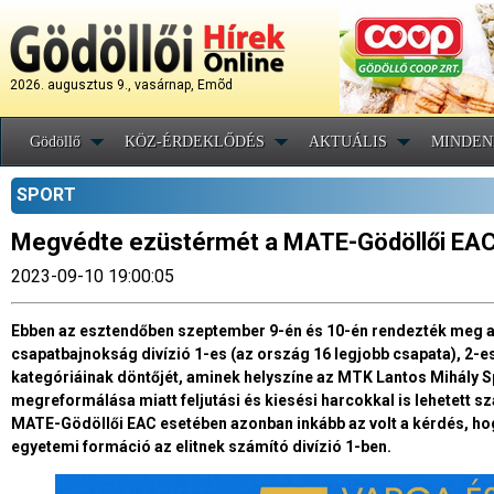
2026. augusztus 9., vasárnap, Emõd
Gödöllő
KÖZ-ÉRDEKLŐDÉS
AKTUÁLIS
MINDEN
SPORT
Megvédte ezüstérmét a MATE-Gödöllői EAC 
2023-09-10 19:00:05
Ebben az esztendőben szeptember 9-én és 10-én rendezték meg a kil
csapatbajnokság divízió 1-es (az ország 16 legjobb csapata), 2-es
kategóriáinak döntőjét, aminek helyszíne az MTK Lantos Mihály Sp
megreformálása miatt feljutási és kiesési harcokkal is lehetett s
MATE-Gödöllői EAC esetében azonban inkább az volt a kérdés, hogy
egyetemi formáció az elitnek számító divízió 1-ben.