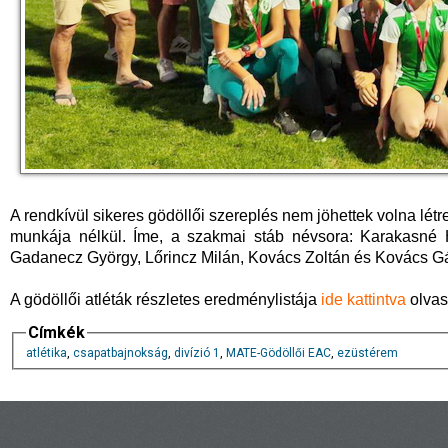
A rendkívül sikeres gödöllői szereplés nem jöhettek volna lé
munkája nélkül. Íme, a szakmai stáb névsora: Karakasné 
Gadanecz György, Lőrincz Milán, Kovács Zoltán és Kovács Gá
A gödöllői atléták részletes eredménylistája
ide kattintva
olvas
Címkék
atlétika
,
csapatbajnokság
,
divízió 1
,
MATE-Gödöllői EAC
,
ezüstérem