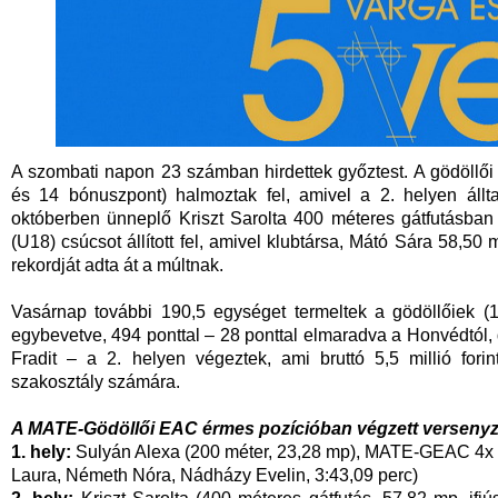
A szombati napon 23 számban hirdettek győztest. A gödöllői 
és 14 bónuszpont) halmoztak fel, amivel a 2. helyen állta
októberben ünneplő Kriszt Sarolta 400 méteres gátfutásban
(U18) csúcsot állított fel, amivel klubtársa, Mátó Sára 58,50
rekordját adta át a múltnak.
Vasárnap további 190,5 egységet termeltek a gödöllőiek (
egybevetve, 494 ponttal – 28 ponttal elmaradva a Honvédtól
Fradit – a 2. helyen végeztek, ami bruttó 5,5 millió fori
szakosztály számára.
A MATE-Gödöllői EAC érmes pozícióban végzett versenyz
1. hely:
Sulyán Alexa (200 méter, 23,28 mp), MATE-GEAC 4x 4
Laura, Németh Nóra, Nádházy Evelin, 3:43,09 perc)