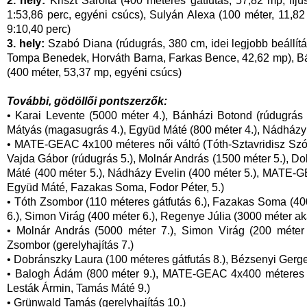
2. hely:
Kriszt Sarolta (400 méteres gátfutás, 57,82 mp, ifj
1:53,86 perc, egyéni csúcs), Sulyán Alexa (100 méter, 11,8
9:10,40 perc)
3. hely:
Szabó Diana (rúdugrás, 380 cm, idei legjobb beállítá
Tompa Benedek, Horváth Barna, Farkas Bence, 42,62 mp), Bán
(400 méter, 53,37 mp, egyéni csúcs)
További, gödöllői pontszerzők:
• Karai Levente (5000 méter 4.), Bánházi Botond (rúdugrás 
Mátyás (magasugrás 4.), Együd Máté (800 méter 4.), Nádházy 
• MATE-GEAC 4x100 méteres női váltó (Tóth-Sztavridisz Szóf
Vajda Gábor (rúdugrás 5.), Molnár András (1500 méter 5.), Do
Máté (400 méter 5.), Nádházy Evelin (400 méter 5.), MATE-G
Együd Máté, Fazakas Soma, Fodor Péter, 5.)
• Tóth Zsombor (110 méteres gátfutás 6.), Fazakas Soma (40
6.), Simon Virág (400 méter 6.), Regenye Júlia (3000 méter ak
• Molnár András (5000 méter 7.), Simon Virág (200 méter 7
Zsombor (gerelyhajítás 7.)
• Dobránszky Laura (100 méteres gátfutás 8.), Bézsenyi Gerge
• Balogh Ádám (800 méter 9.), MATE-GEAC 4x400 méteres B 
Lesták Ármin, Tamás Máté 9.)
• Grünwald Tamás (gerelyhajítás 10.)