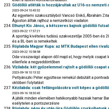
Gödöllői atléták is hozzájárultak az U16-os nemzeti
2023-09-24 10:45:32
Az egyetemi szakosztályból Vancsó Enikő, Ábrahám Zita
Ágoston álltak rajthoz a nemzetközi viadalon
Elhunyt Kis János, a kétszeres bajnok gödöllői futsa
2023-09-22 17:57:21
A sportág kivételes tudású szakvezetője 2005-ben és 2
és a BL-ben is remekeltek
Röplabda Magyar Kupa: az MTK Budapest ellen rivaliz
2023-09-22 10:58:58
Oda-visszavágó alapon dől majd el, hogy melyik csapat
ellenfele a negyeddöntőben
Vízilabda: két győzelemmel rajtolt a gödöllői csapat
2023-09-18 10:13:32
Petlyánszki Péter együttese remekül debütált a pontvadás
októberi folytatást
Kézilabda: csak fellángolásokra volt képes a gödöllő
2023-09-16 18:30:43
A játék minden elemében hatékonyabb hazaiak hamar Bart
esélytelen a pontszerzésre
Röplabda: négy év után újra Gödöllőn szurkolhatunk a