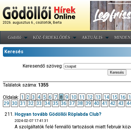
2026. augusztus 6., csütörtök, Berta
Gödöllő
KÖZ-ÉRDEKLŐDÉS
AKTUÁLIS
MINDEN
Keresés
Keresendő szöveg:
Találatok száma:
1355
Oldalak:
1
2
3
4
5
6
7
8
9
10
11
12
13
14
15
16
1
29
30
31
32
33
34
35
36
37
38
39
40
41
42
43
4
Hogyan tovább Gödöllői Röplabda Club?
2024-02-07 17:41:31
A szolgáltatók felé fennálló tartozások miatt február k