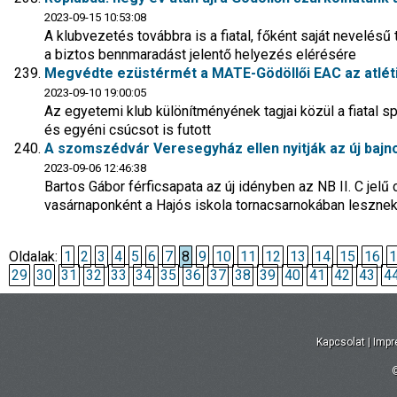
2023-09-15 10:53:08
A klubvezetés továbbra is a fiatal, főként saját nevelésű
a biztos bennmaradást jelentő helyezés elérésére
Megvédte ezüstérmét a MATE-Gödöllői EAC az atlét
2023-09-10 19:00:05
Az egyetemi klub különítményének tagjai közül a fiatal sp
és egyéni csúcsot is futott
A szomszédvár Veresegyház ellen nyitják az új bajno
2023-09-06 12:46:38
Bartos Gábor férficsapata az új idényben az NB II. C jelű 
vasárnaponként a Hajós iskola tornacsarnokában leszne
Oldalak:
1
2
3
4
5
6
7
8
9
10
11
12
13
14
15
16
1
29
30
31
32
33
34
35
36
37
38
39
40
41
42
43
4
Kapcsolat
|
Imp
©