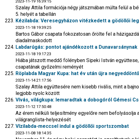
2023-11-19 16:39:15
Szalay Attila formációja négy játszmában múlta felül a b
5. helyét a tabellán
Kézilabda: Veresegyházon vitézkedett a gödöllői l
2023-11-18 19:39:25
Bartos Gábor csapata fokozatosan őrölte fel a házigazdá
diadalmaskodott
Labdarúgás: pontot ajándékozott a Dunavarsánynak a
2023-11-18 19:17:23
Hiába játszott meddő fölényben Sipeki István együttese,
csapatának győzelmi reményét
Röplabda Magyar Kupa: hat év után újra negyeddöntős
2023-11-14 21:17:56
Szalay Attila együttesére nem kisebb rivális, mint a baj
legjobb nyolc között
Vívás, világkupa: lemaradtak a dobogóról Gémesi Csa
2023-11-12 17:50:48
Az érem nélküli teljesítmény egyelőre nem befolyásolja a
világranglista-helyezését
Vízilabda-meccsel indul a gödöllői sportszombat
2023-11-08 18:14:35