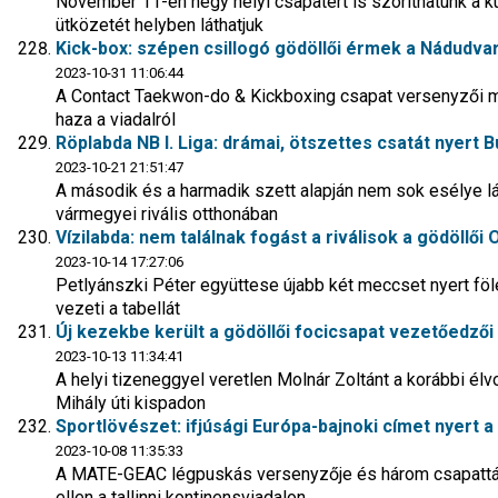
November 11-én négy helyi csapatért is szoríthatunk a 
ütközetét helyben láthatjuk
Kick-box: szépen csillogó gödöllői érmek a Nádudva
2023-10-31 11:06:44
A Contact Taekwon-do & Kickboxing csapat versenyzői mi
haza a viadalról
Röplabda NB I. Liga: drámai, ötszettes csatát nyert 
2023-10-21 21:51:47
A második és a harmadik szett alapján nem sok esélye l
vármegyei rivális otthonában
Vízilabda: nem találnak fogást a riválisok a gödöllői
2023-10-14 17:27:06
Petlyánszki Péter együttese újabb két meccset nyert föl
vezeti a tabellát
Új kezekbe került a gödöllői focicsapat vezetőedzői
2023-10-13 11:34:41
A helyi tizeneggyel veretlen Molnár Zoltánt a korábbi élvo
Mihály úti kispadon
Sportlövészet: ifjúsági Európa-bajnoki címet nyert a g
2023-10-08 11:35:33
A MATE-GEAC légpuskás versenyzője és három csapattár
ellen a tallinni kontinensviadalon