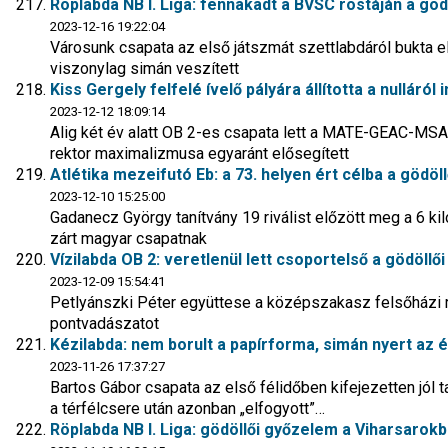
Röplabda NB I. Liga: fennakadt a BVSC rostáján a göd
2023-12-16 19:22:04
Városunk csapata az első játszmát szettlabdáról bukta el,
viszonylag simán veszített
Kiss Gergely felfelé ívelő pályára állította a nulláról i
2023-12-12 18:09:14
Alig két év alatt OB 2-es csapata lett a MATE-GEAC-MSA-
rektor maximalizmusa egyaránt elősegített
Atlétika mezeifutó Eb: a 73. helyen ért célba a göd
2023-12-10 15:25:00
Gadanecz György tanítvány 19 riválist előzött meg a 6 kil
zárt magyar csapatnak
Vízilabda OB 2: veretlenül lett csoportelső a gödöllő
2023-12-09 15:54:41
Petlyánszki Péter együttese a középszakasz felsőházi rá
pontvadászatot
Kézilabda: nem borult a papírforma, simán nyert az 
2023-11-26 17:37:27
Bartos Gábor csapata az első félidőben kifejezetten jól 
a térfélcsere után azonban „elfogyott”…
Röplabda NB I. Liga: gödöllői győzelem a Viharsarok