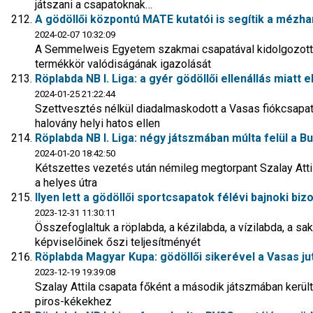
játszani a csapatoknak…
A gödöllői központú MATE kutatói is segítik a mézha
2024-02-07 10:32:09
A Semmelweis Egyetem szakmai csapatával kidolgozott ú
termékkör valódiságának igazolását
Röplabda NB I. Liga: a gyér gödöllői ellenállás miatt 
2024-01-25 21:22:44
Szettvesztés nélkül diadalmaskodott a Vasas fiókcsapa
halovány helyi hatos ellen
Röplabda NB I. Liga: négy játszmában múlta felül a B
2024-01-20 18:42:50
Kétszettes vezetés után némileg megtorpant Szalay Attil
a helyes útra
Ilyen lett a gödöllői sportcsapatok félévi bajnoki biz
2023-12-31 11:30:11
Összefoglaltuk a röplabda, a kézilabda, a vízilabda, a sak
képviselőinek őszi teljesítményét
Röplabda Magyar Kupa: gödöllői sikerével a Vasas ju
2023-12-19 19:39:08
Szalay Attila csapata főként a második játszmában került 
piros-kékekhez