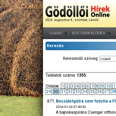
2026. augusztus 8., szombat, László
Gödöllő
KÖZ-ÉRDEKLŐDÉS
Keresés
Keresendő szöveg:
Találatok száma:
1355
Oldalak:
1
2
3
4
5
6
7
8
9
10
1
29
30
31
32
33
34
35
36
37
3
Becsületgólra sem futotta a FI
2016-01-26 07:40:30
A bajnokaspiráns Csenger otthoná