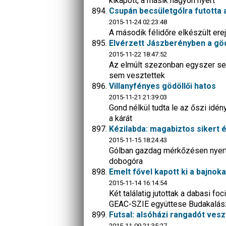
kikapott, a másik nagyon nyert
Csupán becsületgólra futotta a
2015-11-24 02:23:48
A második félidőre elkészült ere
Elvérzett Jászberényben a göd
2015-11-22 18:47:52
Az elmúlt szezonban egyszer sem
sem vesztettek
Villanyfényes gödöllői hatos
2015-11-21 21:39:03
Gond nélkül tudta le az őszi idén
a kárát
Kézilabda: magabiztos sikert 
2015-11-15 18:24:43
Gólban gazdag mérkőzésen nyert 
dobogóra
Emelt fővel kapott ki a bajnok
2015-11-14 16:14:54
Két találatig jutottak a dabasi f
GEAC-SZIE együttese Budakalás
Futsal: alsóházi rangadót vesz
2015-11-09 21:35:27