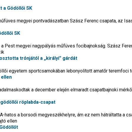
tt a Gödöllői SK
űfüves megyei pontvadászatban Szász Ferenc csapata, az Is
ödöllői SK
l a Pest megyei nagypályás műfüves focibajnokság. Szász Fere
ik
ztotta trónjától a „királyi” gárdát
öllői egyetem sportcsarnokában lebonyolított amatőr teremfoci 
 ellen
iadalmaskodtak a december elején elmaradt csapatbajnoki mérk
gödöllői röplabda-csapat
EVA-hatos a borsodi megyeszékhelyre, ám ez nem hátráltatta a cs
tó ellen
 Gödöllőt