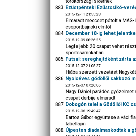
törökországi sikernek
Ezüstpénteki Ezüstcsikó-veré
2015-12-11 21:55:28
Elmaradt meccset pótolt a MAG-L
csoportbajnoki címtől
December 18-ig lehet jelentk
2015-12-09 08:26:25
Legfeljebb 20 csapat vehet részt
sportcsarnokában
Futsal: sereghajtóként zárta az
2015-12-07 21:08:27
Hiába szerzett vezetést Nagykátá
Nyolcéves gödöllői sakkozó mat
2015-12-07 07:26:06
Nagy Dániel parádés győzelmet a
csapat derbije elmaradt
Dobogón telel a Gödöllői KC c
2015-12-06 19:49:47
Bartos Gábor együttese a váci fia
tabelláján
Újpesten diadalmaskodtak a gö