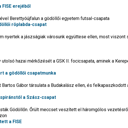
 FISE erejéből
jével Berettyóújfalun a gödöllői egyetem futsal-csapata
öllői röplabda-csapat
 nyertek a jászságiak városunk együttese ellen, most viszont 
y utolsó hazai mérkőzését a GSK II. focicsapata, aminek a Kerepe
ért a gödöllői csapatmunka
Bartos Gábor társulata a Budakalász ellen, és felkapaszkodott 
aspiránstól a Szász-csapat
ocisták Gödöllőn. Őrült meccset veszített el háromgólos vezetésrő
zon
tett a FISE