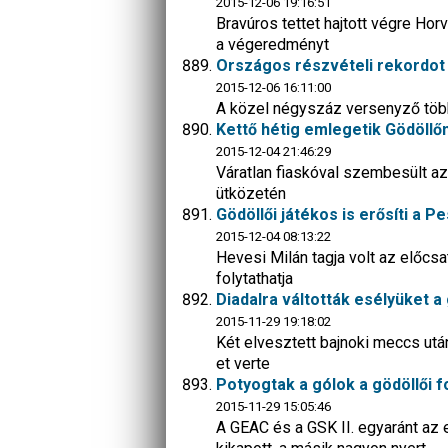
2015-12-06 19:16:51
Bravúros tettet hajtott végre Hor
a végeredményt
Országos részvételi rekordot 
2015-12-06 16:11:00
A közel négyszáz versenyző több 
Kettő hétig emlegetik Gödöllő
2015-12-04 21:46:29
Váratlan fiaskóval szembesült a
ütközetén
Gödöllői játékos is erősíti a 
2015-12-04 08:13:22
Hevesi Milán tagja volt az előcs
folytathatja
Diadalra váltották esélyüket a
2015-11-29 19:18:02
Két elvesztett bajnoki meccs utá
et verte
Potyogtak a gólok a gödöllői 
2015-11-29 15:05:46
A GEAC és a GSK II. egyaránt az 