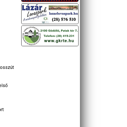
bosszút
első
rt