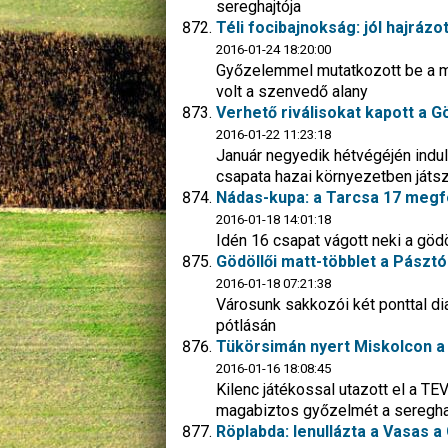
sereghajtója
Téli focibajnokság: jól hajrázo
2016-01-24 18:20:00
Győzelemmel mutatkozott be a m
volt a szenvedő alany
Verhető riválisokat kapott a G
2016-01-22 11:23:18
Január negyedik hétvégéjén indu
csapata hazai környezetben játsz
Nádas-kupa: a Tarcsa 17 megfos
2016-01-18 14:01:18
Idén 16 csapat vágott neki a göd
Gödöllői matt-többlet a Pásztó
2016-01-18 07:21:38
Városunk sakkozói két ponttal d
pótlásán
Tükörsimán nyert Miskolcon a 
2016-01-16 18:08:45
Kilenc játékossal utazott el a T
magabiztos győzelmét a sereghaj
Röplabda: lenullázta a Vasas a