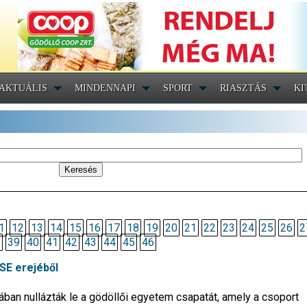
AKTUÁLIS
MINDENNAPI
SPORT
RIASZTÁS
KI
1
12
13
14
15
16
17
18
19
20
21
22
23
24
25
26
2
8
39
40
41
42
43
44
45
46
SE erejéből
ban nullázták le a gödöllői egyetem csapatát, amely a csoport