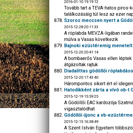
2016-01-10 19:19:12
Tovább tart a TEVA-hatos piros-k
találkozásáig túl lesz az ezer na
Szoros meccsen nyert a Gödöl
2015-12-28 20:11:33
A röplabda MEVZA-ligában randev
múlva a Vasas következik
Bajnoki ezüstéremig menetelt 
2015-12-20 20:41:14
A bombaerős Vasas ellen léptek 
átgázoltak rajtuk
Diadalittas gödöllői röplabdá
2015-12-20 17:43:40
Hárompontos sikert ért el idege
Hatodikként zárta a vívó ob-t
2015-12-19 15:59:25
A Gödöllői EAC kardozója Szatmár
vigasztalódhat
Gödöllői újonc a vb-ezüstérme
2015-12-15 16:38:49
A Szent István Egyetem többször