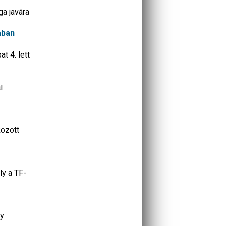
ga javára
ában
t 4. lett
i
között
ly a TF-
gy