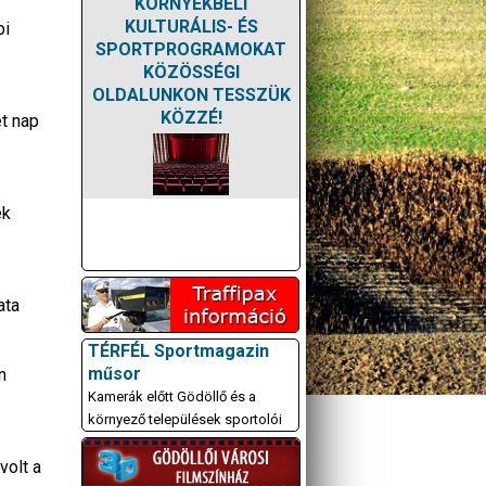
KÖRNYÉKBELI
KULTURÁLIS- ÉS
bi
SPORTPROGRAMOKAT
KÖZÖSSÉGI
OLDALUNKON TESSZÜK
KÖZZÉ!
t nap
ek
ata
TÉRFÉL Sportmagazin
műsor
n
Kamerák előtt Gödöllő és a
környező települések sportolói
volt a