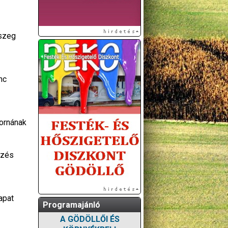
aszeg
nc
tornának
őzés
apat
Programajánló
A GÖDÖLLŐI ÉS