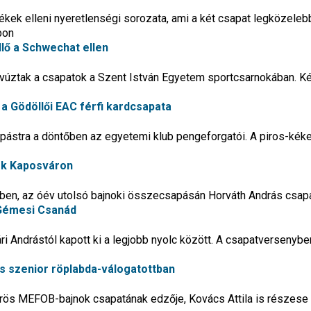
ékek elleni nyeretlenségi sorozata, ami a két csapat legközeleb
pon
lő a Schwechat ellen
úztak a csapatok a Szent István Egyetem sportcsarnokában. Ké
a Gödöllői EAC férfi kardcsapata
pástra a döntőben az egyetemi klub pengeforgatói. A piros-kék
sok Kaposváron
nben, az óév utolsó bajnoki összecsapásán Horváth András csap
 Gémesi Csanád
i Andrástól kapott ki a legjobb nyolc között. A csapatversenybe
s szenior röplabda-válogatottban
ös MEFOB-bajnok csapatának edzője, Kovács Attila is részese 