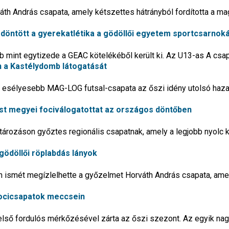
váth András csapata, amely kétszettes hátrányból fordította a ma
döntött a gyerekatlétika a gödöllői egyetem sportcsarnok
mint egytizede a GEAC kötelékéből került ki. Az U13-as A csapa
n a Kastélydomb látogatását
z esélyesebb MAG-LOG futsal-csapata az őszi idény utolsó haza
Pest megyei fociválogatottat az országos döntőben
atározáson győztes regionális csapatnak, amely a legjobb nyolc 
 gödöllői röplabdás lányok
n ismét megízlelhette a győzelmet Horváth András csapata, ame
focicsapatok meccsein
első fordulós mérkőzésével zárta az őszi szezont. Az egyik na