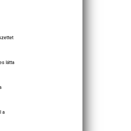
szettet
s látta
a
l a