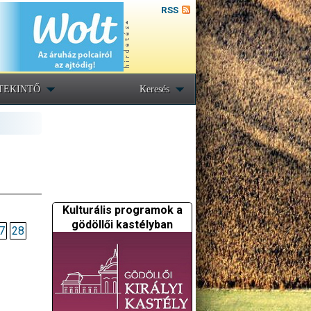
RSS
TEKINTŐ
Keresés
Kulturális programok a
gödöllői kastélyban
7
28