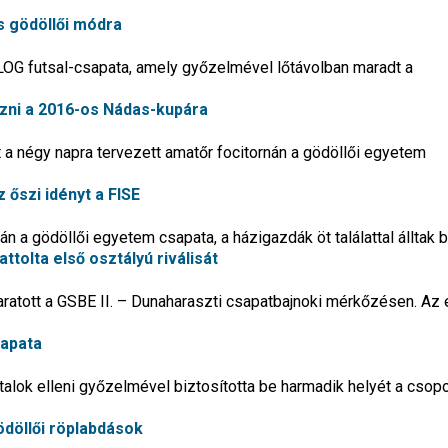
s gödöllői módra
OG futsal-csapata, amely győzelmével lőtávolban maradt a
ezni a 2016-os Nádas-kupára
 a négy napra tervezett amatőr focitornán a gödöllői egyetem
 őszi idényt a FISE
n a gödöllői egyetem csapata, a házigazdák öt találattal álltak 
tolta első osztályú riválisát
ratott a GSBE II. – Dunaharaszti csapatbajnoki mérkőzésen. Az 
sapata
talok elleni győzelmével biztosította be harmadik helyét a csopo
döllői röplabdások