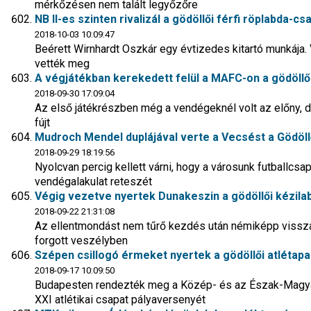
mérkőzésen nem talált legyőzőre
NB II-es szinten rivalizál a gödöllői férfi röplabda-cs
2018-10-03 10:09:47
Beérett Wirnhardt Oszkár egy évtizedes kitartó munkája. 
vették meg
A végjátékban kerekedett felül a MAFC-on a gödöllő
2018-09-30 17:09:04
Az első játékrészben még a vendégeknél volt az előny, 
fújt
Mudroch Mendel duplájával verte a Vecsést a Gödöl
2018-09-29 18:19:56
Nyolcvan percig kellett várni, hogy a városunk futballcsap
vendégalakulat reteszét
Végig vezetve nyertek Dunakeszin a gödöllői kézil
2018-09-22 21:31:08
Az ellentmondást nem tűrő kezdés után némiképp vissza
forgott veszélyben
Szépen csillogó érmeket nyertek a gödöllői atlétapa
2018-09-17 10:09:50
Budapesten rendezték meg a Közép- és az Észak-Magya
XXI atlétikai csapat pályaversenyét