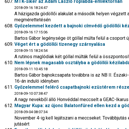
MTK-siker az Ádám László röplabda-emléktornán
2018-09-16 18:24:47
A házigazda gödöllői alakulat a második helyen végzett 
megmérettetésén
Győzelemmel kezdett a bajnoki címvédő gödöllői ké
2018-09-16 17:15:06
Bartos Gábor legénysége öt góllal múlta felül a csoport
Véget ért a gödöllői tizenegy szárnyalása
2018-09-15 18:24:54
A rutinos maglódiak két góllal múlták felül a összponto
Nem lépnek magasabb osztályba a gödöllői kézilabd
2018-09-11 10:45:18
Bartos Gábor bajnokcsapata továbbra is az NB II. Északi
16-án induló idényben
Győzelemmel felérő csapatbajnoki ezüstérem részese
2018-09-10 07:38:47
A nagy nevekből álló Honvéddal meccselt a GEAC-Ikarus
Magyar Kupa: az újonc Balatonfüred ellen kezd a göd
2018-09-04 08:07:34
November 4-ig kell lejátszani a meccseket. Továbbjutás
jutásért