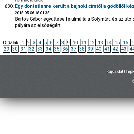
Egy döntetlenre került a bajnoki címtől a gödöllői ké
2018-05-06 18:01:38
Bartos Gábor együttese felülmúlta a Solymárt, és az utol
pályára az elsőségért
Oldalak:
1
2
3
4
5
6
7
8
9
10
11
12
13
14
15
16
1
29
30
31
32
33
34
35
36
37
38
39
40
41
42
43
4
Kapcsolat
|
Imp
©