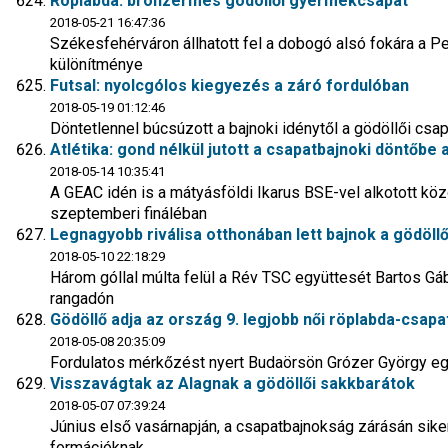
Röplabda: bronzérmes gödöllői gyermekcsapat
2018-05-21 16:47:36
Székesfehérváron állhatott fel a dobogó alsó fokára a Pen
különítménye
Futsal: nyolcgólos kiegyezés a záró fordulóban
2018-05-19 01:12:46
Döntetlennel búcsúzott a bajnoki idénytől a gödöllői csa
Atlétika: gond nélkül jutott a csapatbajnoki döntőbe 
2018-05-14 10:35:41
A GEAC idén is a mátyásföldi Ikarus BSE-vel alkotott közö
szeptemberi fináléban
Legnagyobb riválisa otthonában lett bajnok a gödöllő
2018-05-10 22:18:29
Három góllal múlta felül a Rév TSC együttesét Bartos Gá
rangadón
Gödöllő adja az ország 9. legjobb női röplabda-csapa
2018-05-08 20:35:09
Fordulatos mérkőzést nyert Budaörsön Grózer György egy
Visszavágtak az Alagnak a gödöllői sakkbarátok
2018-05-07 07:39:24
Június első vasárnapján, a csapatbajnokság zárásán siker
formációknak