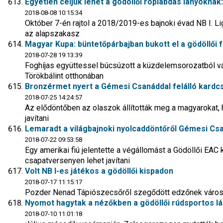
Egyetlen céljuk lehet a gödöllői röplabdás lányoknak:
2018-08-08 10:15:34
Október 7-én rajtol a 2018/2019-es bajnoki évad NB I. L
az alapszakasz
Magyar Kupa: büntetőpárbajban bukott el a gödöllői 
2018-07-28 19:13:39
Foghíjas együttessel búcsúzott a küzdelemsorozatból 
Törökbálint otthonában
Bronzérmet nyert a Gémesi Csanáddal felálló kardc
2018-07-25 14:24:57
Az elődöntőben az olaszok állították meg a magyarokat, h
javítani
Lemaradt a világbajnoki nyolcaddöntőről Gémesi Cs
2018-07-22 09:53:58
Egy amerikai fiú jelentette a végállomást a Gödöllői EA
csapatversenyen lehet javítani
Volt NB I-es játékos a gödöllői kispadon
2018-07-17 11:15:17
Pozder Nenad Tápiószecsőről szegődött edzőnek városu
Nyomot hagytak a nézőkben a gödöllői rúdsportos l
2018-07-10 11:01:18