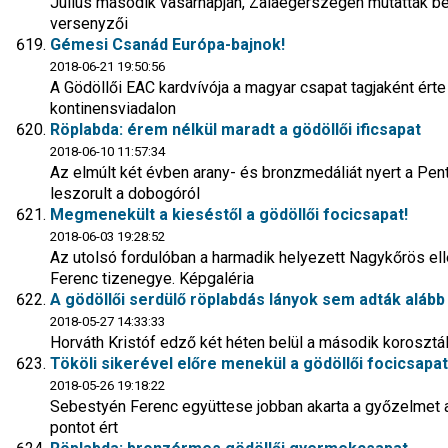
Július második vasárnapján, Zalaegerszegen mutatták be
versenyzői
Gémesi Csanád Európa-bajnok!
2018-06-21 19:50:56
A Gödöllői EAC kardvívója a magyar csapat tagjaként érte
kontinensviadalon
Röplabda: érem nélkül maradt a gödöllői ificsapat
2018-06-10 11:57:34
Az elmúlt két évben arany- és bronzmedáliát nyert a Pe
leszorult a dobogóról
Megmenekült a kieséstől a gödöllői focicsapat!
2018-06-03 19:28:52
Az utolsó fordulóban a harmadik helyezett Nagykőrös el
Ferenc tizenegye. Képgaléria
A gödöllői serdülő röplabdás lányok sem adták aláb
2018-05-27 14:33:33
Horváth Kristóf edző két héten belül a második koroszt
Tököli sikerével előre menekül a gödöllői focicsapat
2018-05-26 19:18:22
Sebestyén Ferenc együttese jobban akarta a győzelmet 
pontot ért