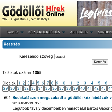
2026. augusztus 7., péntek, Ibolya
Gödöllő
KÖZ-ÉRDEKLŐDÉS
AKTUÁLIS
MINDEN
Keresés
Keresendő szöveg:
Találatok száma:
1355
Oldalak:
1
2
3
4
5
6
7
8
9
10
11
12
13
14
15
16
1
29
30
31
32
33
34
35
36
37
38
39
40
41
42
43
4
Budakalászon megszakadt a gödöllői kézilabdázók v
2018-10-06 19:53:26
Legutóbb tavaly decemberben maradt alul Bartos Gábor c