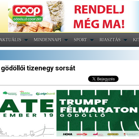
AKTUÁLIS
MINDENNAPI
SPORT
RIASZTÁS
KI
a gödöllői tizenegy sorsát