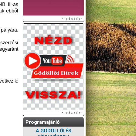
B III-as
ak ebből
 pályára.
lszerzési
egyaránt
vetkezik:
Programajánló
A GÖDÖLLŐI ÉS