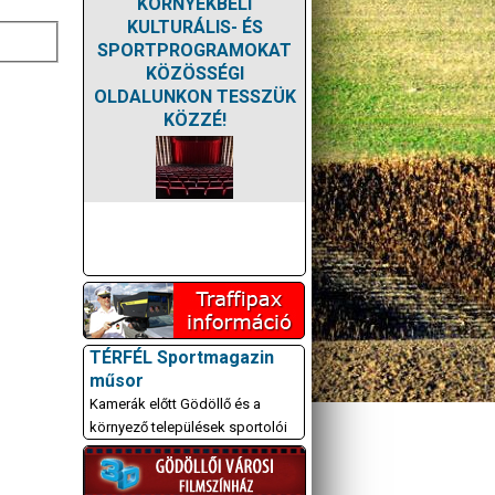
KÖRNYÉKBELI
KULTURÁLIS- ÉS
SPORTPROGRAMOKAT
KÖZÖSSÉGI
OLDALUNKON TESSZÜK
KÖZZÉ!
TÉRFÉL Sportmagazin
műsor
Kamerák előtt Gödöllő és a
környező települések sportolói