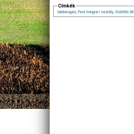
Címkék
labdarúgás
,
Pest megyei I osztály
,
Gödöllői SK