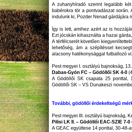
A zuhanyhíradó szerint legalább ké
babérokra tör a pontvadászat során. 
indulunk ki, Pozder Nenad gárdájára n
Így is lett, amihez azért az is hozzájá
Ezt jócskán kihasználta a hazai gárda, 
A térfélcserét követően kiegyenlítetteb
lehetőség, ám a szépítéssel kecsegt
alacsony hatékonysággal futballozó viz
Pest megyei I. osztályú bajnokság, 13.
Dabas-Gyón FC – Gödöllői SK 4-0
(
A Gödöllői SK csapata 25 ponttal, 
Gödöllői SK – VS Dunakeszi november 
További, gödöllői érdekeltségű mér
Pest megyei III. osztályú bajnokság, Kel
Pilisi LK II. – Gödöllői EAC-SZIE 7-0
A GEAC együttese 14 ponttal, 30-48-a