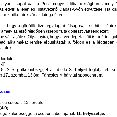
t olyan csapat van a Pest megyei elitbajnokságban, amely N
Az egyik a jelenlegi listavezető Dabas-Gyón együttese. Ha cs
ehéz pillanatok vártak látogatóként.
rult, hogy a gödöllői tizenegy tagjai túlságosan kis hittel léptek
amely az első félidőben kisebb fajta gólfesztivált rendezett.
bé vált a játék. Olyannyira, hogy a vendégek előtt is adódott gó
ető alkalmakat rendre elpuskázták a földön és a légtérben 
itálók.
 forduló:
4-0)
18-12-es gólkülönbséggel a tabella
3. helyét
foglalja el. Kö
17., szombat 13 óra, Táncsics Mihály úti sportcentrum.
kőzés:
eti-csoport, 13. forduló:
(4-0)
s gólkülönbséggel a csoport tabellájának
11. helyezettje
.