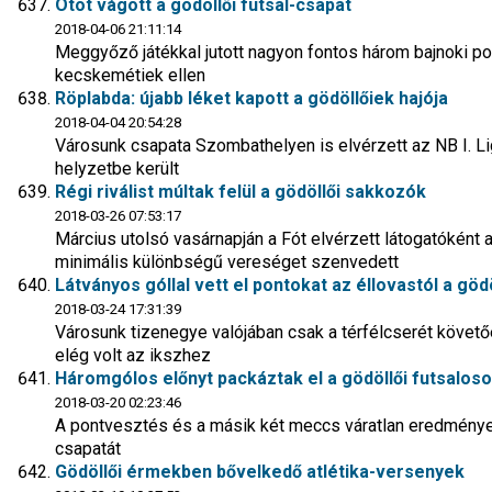
Ötöt vágott a gödöllői futsal-csapat
2018-04-06 21:11:14
Meggyőző játékkal jutott nagyon fontos három bajnoki po
kecskemétiek ellen
Röplabda: újabb léket kapott a gödöllőiek hajója
2018-04-04 20:54:28
Városunk csapata Szombathelyen is elvérzett az NB I. L
helyzetbe került
Régi riválist múltak felül a gödöllői sakkozók
2018-03-26 07:53:17
Március utolsó vasárnapján a Fót elvérzett látogatóként 
minimális különbségű vereséget szenvedett
Látványos góllal vett el pontokat az éllovastól a göd
2018-03-24 17:31:39
Városunk tizenegye valójában csak a térfélcserét követő
elég volt az ikszhez
Háromgólos előnyt packáztak el a gödöllői futsalos
2018-03-20 02:23:46
A pontvesztés és a másik két meccs váratlan eredménye a
csapatát
Gödöllői érmekben bővelkedő atlétika-versenyek