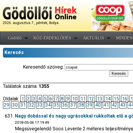
2026. augusztus 7., péntek, Ibolya
Gödöllő
KÖZ-ÉRDEKLŐDÉS
AKTUÁLIS
MINDEN
Keresés
Keresendő szöveg:
Találatok száma:
1355
Oldalak:
1
2
3
4
5
6
7
8
9
10
11
12
13
14
15
16
1
29
30
31
32
33
34
35
36
37
38
39
40
41
42
43
4
Nagy dobással és nagy ugrásokkal rukkoltak elő a gö
2018-05-06 17:19:49
Megsüvegelendő Soos Levente 2 méteres teljesítménye é