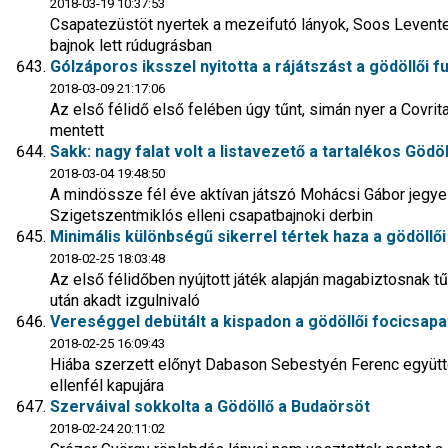
2018-03-19 10:37:53
Csapatezüstöt nyertek a mezeifutó lányok, Soos Levente
bajnok lett rúdugrásban
Gólzáporos iksszel nyitotta a rájátszást a gödöllői f
2018-03-09 21:17:06
Az első félidő első felében úgy tűnt, simán nyer a Covritas
mentett
Sakk: nagy falat volt a listavezető a tartalékos Gödö
2018-03-04 19:48:50
A mindössze fél éve aktívan játszó Mohácsi Gábor jegy
Szigetszentmiklós elleni csapatbajnoki derbin
Minimális különbségű sikerrel tértek haza a gödöllői
2018-02-25 18:03:48
Az első félidőben nyújtott játék alapján magabiztosnak t
után akadt izgulnivaló
Vereséggel debütált a kispadon a gödöllői focicsapa
2018-02-25 16:09:43
Hiába szerzett előnyt Dabason Sebestyén Ferenc együtte
ellenfél kapujára
Szerváival sokkolta a Gödöllő a Budaörsöt
2018-02-24 20:11:02