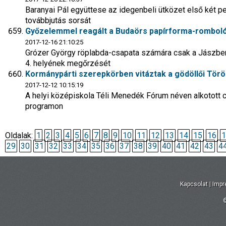
Baranyai Pál együttese az idegenbeli ütközet első két pe
továbbjutás sorsát
Győzelemmel reagált a Budaörs papírforma-romboló
2017-12-16 21:10:25
Grózer György röplabda-csapata számára csak a Jászberén
4. helyének megőrzését
Kormánypárti szerepkörben vitáztak a gödöllői Törö
2017-12-12 10:15:19
A helyi középiskola Téli Menedék Fórum néven alkotott
programon
Oldalak:
1
2
3
4
5
6
7
8
9
10
11
12
13
14
15
16
1
29
30
31
32
33
34
35
36
37
38
39
40
41
42
43
4
Kapcsolat
|
Imp
©