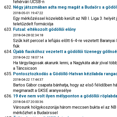
fehérvári ÜCSB-n
Négy játszmában adta meg magát a Budaörs a gödöll
2018-05-01 19:47:22
Egy mérkőzéssel közelebb került az NB I. Liga 3. helyét 
teletűzdelt formációja
Futsal: eltékozolt gödöllői előny
2018-04-28 02:34:18
Szűk két perccel a lefújás előtt 6-4-re vezetett Baranya
fiúk
Újabb fiaskóhoz vezetett a gödöllői tizenegy gólíns
2018-04-22 18:07:14
Ha tárgyilagosak akarunk lenni, a Nagykáta akár jóval több
a Táncsicson
Pontosztozkodás a Gödöllő-Hatvan kézilabda ranga
2018-04-22 17:44:37
Bartos Gábor csapata bánhatja, hogy az első félidőben hár
megmaradt a GKSE aranyesélye
19 éve nem volt ilyen mélyponton a gödöllői röplabd
2018-04-07 20:00:36
Városunk hölgykoszorúja három meccsen bukta el az NB I. 
mérkőzhet a Budaörssel