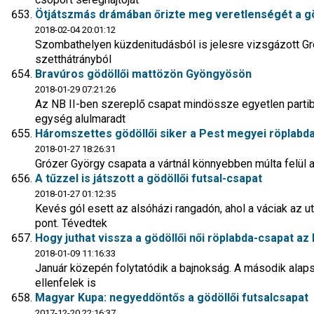
Ötjátszmás drámában őrizte meg veretlenségét a gö
2018-02-04 20:01:12
Szombathelyen küzdenitudásból is jelesre vizsgázott Gró
szetthátrányból
Bravúros gödöllői mattözön Gyöngyösön
2018-01-29 07:21:26
Az NB II-ben szereplő csapat mindössze egyetlen parti
egység alulmaradt
Háromszettes gödöllői siker a Pest megyei röplabda
2018-01-27 18:26:31
Grózer György csapata a vártnál könnyebben múlta felül a
A tűzzel is játszott a gödöllői futsal-csapat
2018-01-27 01:12:35
Kevés gól esett az alsóházi rangadón, ahol a váciak az u
pont. Tévedtek
Hogy juthat vissza a gödöllői női röplabda-csapat az 
2018-01-09 11:16:33
Január közepén folytatódik a bajnokság. A második alapsz
ellenfelek is
Magyar Kupa: negyeddöntős a gödöllői futsalcsapat
2017-12-20 22:16:37