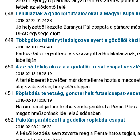
Grózer György röplabdás lányai nem vesztettek pontot a 
tettek az elődöntő felé
Lenullázták a gödöllői futsalosokat a Magyar Kupa
2018-02-22 01:24:28
Jó helyzetből kezdte Baranyai Pál csapata a párharc máso
DEAC egysége előtt
Többgólos hátrányt ledolgozva nyert a gödöllői kézi
2018-02-18 17:56:48
Bartos Gábor együttese visszavágott a Budakalásznak, é
tabelláján
Az első félidő okozta a gödöllői futsal-csapat veszt
2018-02-13 18:28:19
A térfélcserét követően már döntetlenre hozta a meccse
alapszakaszban, hogy előrelépjen
Röplabdás tehetség, gondterhelt futsalcsapat-vezet
2018-02-10 10:08:19
Három témát jártunk körbe vendégeinkkel a Régió Plusz T
magazinműsorának idei első adásában
Palotán parádézott a gödöllői röplabda-csapat
2018-02-08 21:06:23
A késői kezdés sem zavarta meg a Penta-hatos tagjait, ak
csoport sereghajtóját