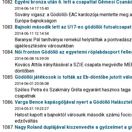
Egyéni bronza után 6. lett a csapattal Gémesi Csaná
2014-06-14 17:15:40
Sovány vigasz: a Gödöllői EAC kardozója mentette meg a
Európa-bajnokságon
Bajnoki második lett az U17-es gödöllői futsalcsapat
2014-06-11 12:14:54
Baranyai Pál tanítványai remekül helytálltak a pontvadász
újjáélesztésére városunkban
Női fronton Gödöllő az egyetemi röplabdasport fell
2014-06-08 16:39:09
Kovács Attila irányításával a SZIE csapata megvédte ME
döntőben
Gödöllői játékosok is tolták az Eb-döntőbe jutott vá
2014-06-01 20:06:08
Széles Petra és Szakmáry Gréta egyaránt hasznos tagja v
csapatnak
Varga Bence kapásgóljával nyert a Gödöllő Halászte
2014-05-31 19:23:27
Hatost kapott a bajnoktól városunk második számú focic
edzőváltás
Nagy Roland duplájával kiszenvedte a győzelmet a gö