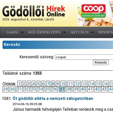
2026. augusztus 8., szombat, László
Gödöllő
KÖZ-ÉRDEKLŐDÉS
AKTUÁLIS
MINDEN
Keresés
Keresendő szöveg:
Találatok száma:
1355
Oldalak:
1
2
3
4
5
6
7
8
9
10
11
12
13
14
15
16
1
29
30
31
32
33
34
35
36
37
38
39
40
41
42
43
4
Öt gödöllői atléta a nemzeti válogatottban
2014-06-16 09:35:08
Június harmadik hétvégéjén Tallinban rendezik meg a cs