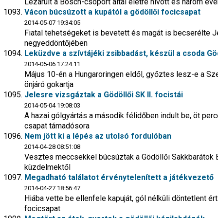
Lezárult a Bosch-csoport által életre hívott és három év
Vácon búcsúzott a kupától a gödöllői focicsapat
2014-05-07 19:34:05
Fiatal tehetségeket is bevetett és magát is becserélte
negyeddöntőjében
Leküzdve a szívtájéki zsibbadást, készül a csoda Gö
2014-05-06 17:24:11
Május 10-én a Hungaroringen eldől, győztes lesz-e a Sz
önjáró gokartja
Jelesre vizsgáztak a Gödöllői SK II. focistái
2014-05-04 19:08:03
A hazai gólgyártás a második félidőben indult be, öt pe
csapat támadósora
Nem jött ki a lépés az utolsó fordulóban
2014-04-28 08:51:08
Vesztes meccsekkel búcsúztak a Gödöllői Sakkbarátok E
küzdelmektől
Megadható találatot érvénytelenített a játékvezető
2014-04-27 18:56:47
Hiába vette be ellenfele kapuját, gól nélküli döntetlent ér
focicsapat