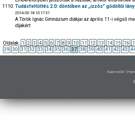
Tudásfeltöltés 2.0: döntőben az „izzós” gödöllői lán
2014-03-18 10:17:31
A Török Ignác Gimnázium diákjai az április 11-i végső m
díjakért
Oldalak:
1
2
3
4
5
6
7
8
9
10
11
12
13
14
15
16
1
29
30
31
32
33
34
35
36
37
38
39
40
41
42
43
4
Kapcsolat
|
Imp
©