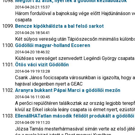
Megtört az átok, nyertek a gödöllői kézilabdázók
2014-04-26 21:15:37
Három fordulóval a bajnokság vége előtt Hajdúnánáson v
csapata
Bencze kipókhálózta a bal felső sarkot
2014-04-26 18:54:41
Két súlyos vereség után Tápiószecsőn minimális különbs
Gödöllői magyar-holland Ecseren
2014-04-20 18:46:32
Kiütéses vereséget szenvedett Legéndi György csapata 
Ötös váci vizit Gödöllőn
2014-04-19 19:13:28
Csank János focicsapata városunkban is igazolta, hogy
hajrával idegenben nyert a GEAC
Aranyra bukkant Pápai Marci a gödöllői mezőn
2014-04-16 11:00:45
A perőci repülőtéren találkoztak az ország legjobb terep
kívül az Erkel iskola leány csapata is érmet nyert, ezüstö
EllenállHATatlan második félidőt produkált a gödöllői
2014-04-09 19:11:20
Józsa Tamás mesterhármasával simán verte az első ját