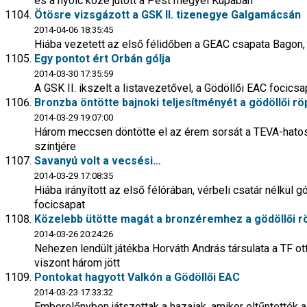
és a nyolc közé jutott a Pest megyei Kupában
Ötösre vizsgázott a GSK II. tizenegye Galgamácsán
2014-04-06 18:35:45
Hiába vezetett az első félidőben a GEAC csapata Bagon, a
Egy pontot ért Orbán gólja
2014-03-30 17:35:59
A GSK II. ikszelt a listavezetővel, a Gödöllői EAC focicsa
Bronzba öntötte bajnoki teljesítményét a gödöllői r
2014-03-29 19:07:00
Három meccsen döntötte el az érem sorsát a TEVA-hato
szintjére
Savanyú volt a vecsési…
2014-03-29 17:08:35
Hiába irányított az első félórában, vérbeli csatár nélkül 
focicsapat
Közelebb ütötte magát a bronzéremhez a gödöllői r
2014-03-26 20:24:26
Nehezen lendült játékba Horváth András társulata a TF ot
viszont három jött
Pontokat hagyott Valkón a Gödöllői EAC
2014-03-23 17:33:32
Emberelőnyben játszottak a hazaiak, amikor eltűntették 