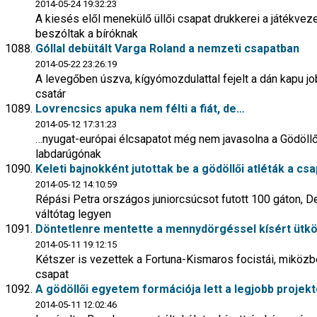
2014-05-24 19:32:23
A kiesés elől menekülő üllői csapat drukkerei a játékvezet
beszóltak a bíróknak
Góllal debütált Varga Roland a nemzeti csapatban
2014-05-22 23:26:19
A levegőben úszva, kígyómozdulattal fejelt a dán kapu j
csatár
Lovrencsics apuka nem félti a fiát, de…
2014-05-12 17:31:23
…nyugat-európai élcsapatot még nem javasolna a Gödöllői
labdarúgónak
Keleti bajnokként jutottak be a gödöllői atléták a cs
2014-05-12 14:10:59
Répási Petra országos juniorcsúcsot futott 100 gáton, De
váltótag legyen
Döntetlenre mentette a mennydörgéssel kísért ütk
2014-05-11 19:12:15
Kétszer is vezettek a Fortuna-Kismaros focistái, miköz
csapat
A gödöllői egyetem formációja lett a legjobb projek
2014-05-11 12:02:46