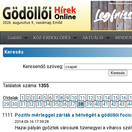
2026. augusztus 9., vasárnap, Emõd
Gödöllő
KÖZ-ÉRDEKLŐDÉS
AKTUÁLIS
MINDEN
Keresés
Keresendő szöveg:
Találatok száma:
1355
Oldalak:
1
2
3
4
5
6
7
8
9
10
11
12
13
14
15
16
1
29
30
31
32
33
34
35
36
37
38
39
40
41
42
43
4
Pozitív mérleggel zárták a hétvégét a gödöllői foci
2014-03-16 17:59:28
Hazai pályán győztek városunk tizenegyei a viharos szé