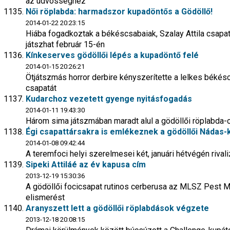
az üdvösséghez
Női röplabda: harmadszor kupadöntős a Gödöllő!
2014-01-22 20:23:15
Hiába fogadkoztak a békéscsabaiak, Szalay Attila csapata
játszhat február 15-én
Kínkeserves gödöllői lépés a kupadöntő felé
2014-01-15 20:26:21
Ötjátszmás horror derbire kényszerítette a lelkes békés
csapatát
Kudarchoz vezetett gyenge nyitásfogadás
2014-01-11 19:43:30
Három sima játszmában maradt alul a gödöllői röplabda-
Égi csapattársakra is emlékeznek a gödöllői Nádas-
2014-01-08 09:42:44
A teremfoci helyi szerelmesei két, januári hétvégén riva
Sipeki Attiláé az év kapusa cím
2013-12-19 15:30:36
A gödöllői focicsapat rutinos cerberusa az MLSZ Pest 
elismerést
Aranyszett lett a gödöllői röplabdások végzete
2013-12-18 20:08:15