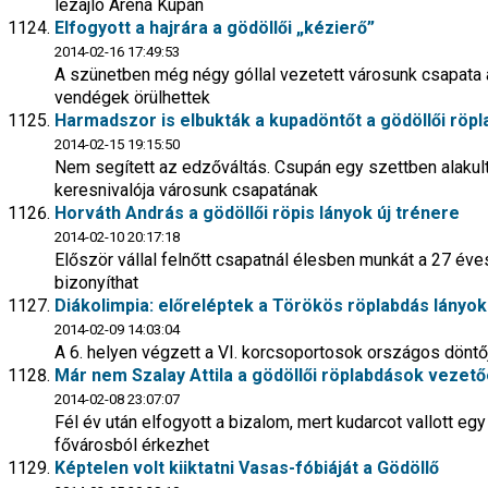
lezajló Aréna Kupán
Elfogyott a hajrára a gödöllői „kézierő”
2014-02-16 17:49:53
A szünetben még négy góllal vezetett városunk csapata 
vendégek örülhettek
Harmadszor is elbukták a kupadöntőt a gödöllői röpl
2014-02-15 19:15:50
Nem segített az edzőváltás. Csupán egy szettben alakult ú
keresnivalója városunk csapatának
Horváth András a gödöllői röpis lányok új trénere
2014-02-10 20:17:18
Először vállal felnőtt csapatnál élesben munkát a 27 éve
bizonyíthat
Diákolimpia: előreléptek a Törökös röplabdás lányok
2014-02-09 14:03:04
A 6. helyen végzett a VI. korcsoportosok országos dönt
Már nem Szalay Attila a gödöllői röplabdások vezet
2014-02-08 23:07:07
Fél év után elfogyott a bizalom, mert kudarcot vallott 
fővárosból érkezhet
Képtelen volt kiiktatni Vasas-fóbiáját a Gödöllő