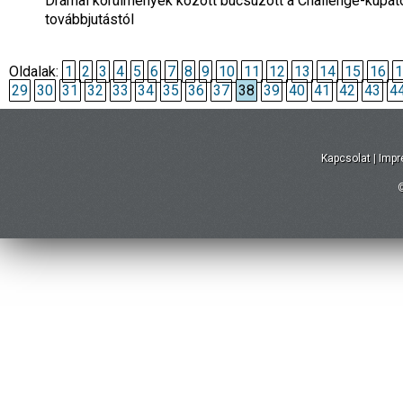
Drámai körülmények között búcsúzott a Challenge-kupától
továbbjutástól
Oldalak:
1
2
3
4
5
6
7
8
9
10
11
12
13
14
15
16
1
29
30
31
32
33
34
35
36
37
38
39
40
41
42
43
4
Kapcsolat
|
Imp
©