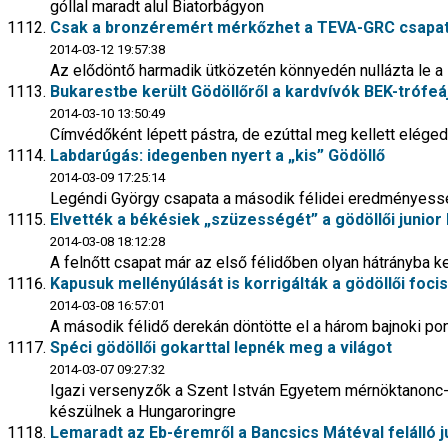
góllal maradt alul Biatorbágyon
Csak a bronzéremért mérkőzhet a TEVA-GRC csapa
2014-03-12 19:57:38
Az elődöntő harmadik ütközetén könnyedén nullázta le 
Bukarestbe került Gödöllőről a kardvívók BEK-trófeá
2014-03-10 13:50:49
Címvédőként lépett pástra, de ezúttal meg kellett elége
Labdarúgás: idegenben nyert a „kis” Gödöllő
2014-03-09 17:25:14
Legéndi György csapata a második félidei eredményess
Elvették a békésiek „szüzességét” a gödöllői junior
2014-03-08 18:12:28
A felnőtt csapat már az első félidőben olyan hátrányba ker
Kapusuk mellényúlását is korrigálták a gödöllői foci
2014-03-08 16:57:01
A második félidő derekán döntötte el a három bajnoki po
Spéci gödöllői gokarttal lepnék meg a világot
2014-03-07 09:27:32
Igazi versenyzők a Szent István Egyetem mérnöktanonc-c
készülnek a Hungaroringre
Lemaradt az Eb-éremről a Bancsics Mátéval felálló j