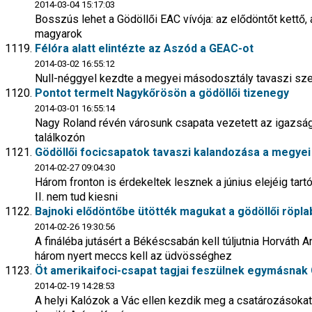
2014-03-04 15:17:03
Bosszús lehet a Gödöllői EAC vívója: az elődöntőt kettő,
magyarok
Félóra alatt elintézte az Aszód a GEAC-ot
2014-03-02 16:55:12
Null-néggyel kezdte a megyei másodosztály tavaszi sze
Pontot termelt Nagykőrösön a gödöllői tizenegy
2014-03-01 16:55:14
Nagy Roland révén városunk csapata vezetett az igazság
találkozón
Gödöllői focicsapatok tavaszi kalandozása a megye
2014-02-27 09:04:30
Három fronton is érdekeltek lesznek a június elejéig ta
II. nem tud kiesni
Bajnoki elődöntőbe ütötték magukat a gödöllői röpl
2014-02-26 19:30:56
A fináléba jutásért a Békéscsabán kell túljutnia Horváth 
három nyert meccs kell az üdvösséghez
Öt amerikaifoci-csapat tagjai feszülnek egymásnak
2014-02-19 14:28:53
A helyi Kalózok a Vác ellen kezdik meg a csatározásoka