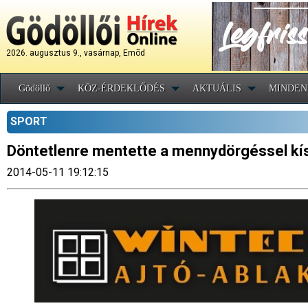
2026. augusztus 9., vasárnap, Emõd
Gödöllő
KÖZ-ÉRDEKLŐDÉS
AKTUÁLIS
MINDEN
SPORT
Döntetlenre mentette a mennydörgéssel kí
2014-05-11 19:12:15