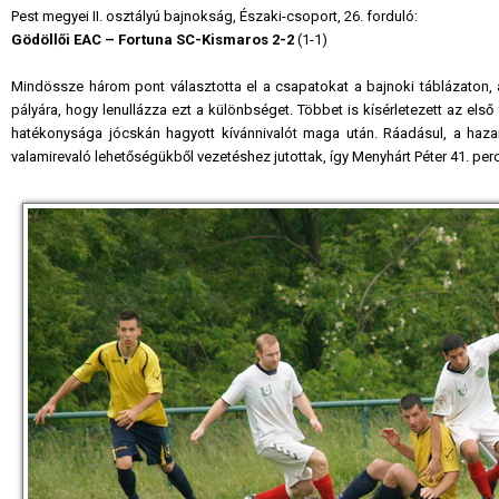
Pest megyei II. osztályú bajnokság, Északi-csoport, 26. forduló:
Gödöllői EAC – Fortuna SC-Kismaros 2-2
(1-1)
Mindössze három pont választotta el a csapatokat a bajnoki táblázaton, a
pályára, hogy lenullázza ezt a különbséget. Többet is kísérletezett az e
hatékonysága jócskán hagyott kívánnivalót maga után. Ráadásul, a hazai
valamirevaló lehetőségükből vezetéshez jutottak, így Menyhárt Péter 41. perc