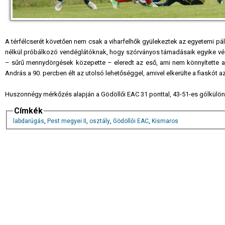
A térfélcserét követően nem csak a viharfelhők gyülekeztek az egyetemi pály
nélkül próbálkozó vendéglátóknak, hogy szórványos támadásaik egyike végé
– sűrű mennydörgések közepette – eleredt az eső, ami nem könnyítette a
András a 90. percben élt az utolsó lehetőséggel, amivel elkerülte a fiaskót a
Huszonnégy mérkőzés alapján a Gödöllői EAC 31 ponttal, 43-51-es gólkülö
Címkék
labdarúgás
,
Pest megyei II
,
osztály
,
Gödöllői EAC
,
Kismaros