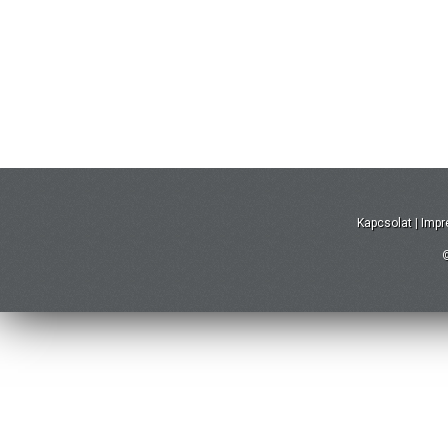
Kapcsolat
|
Imp
©