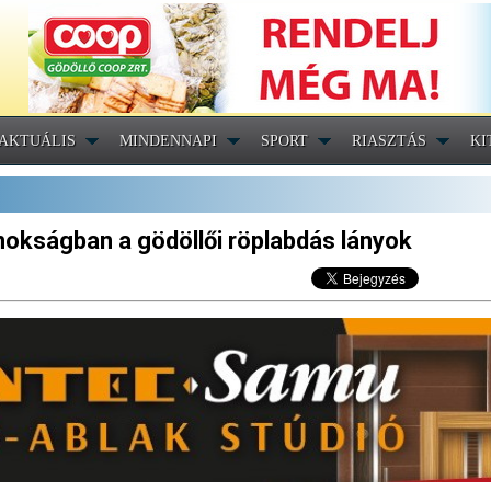
AKTUÁLIS
MINDENNAPI
SPORT
RIASZTÁS
KI
jnokságban a gödöllői röplabdás lányok