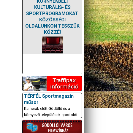
KÖRNYÉKBELI
KULTURÁLIS- ÉS
SPORTPROGRAMOKAT
KÖZÖSSÉGI
OLDALUNKON TESSZÜK
KÖZZÉ!
TÉRFÉL Sportmagazin
műsor
Kamerák előtt Gödöllő és a
környező települések sportolói