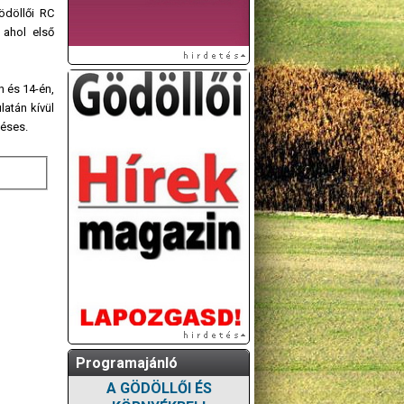
ödöllői RC
 ahol első
n és 14-én,
latán kívül
déses.
Programajánló
A GÖDÖLLŐI ÉS