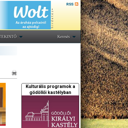
RSS
TEKINTŐ
Keresés
Kulturális programok a
gödöllői kastélyban