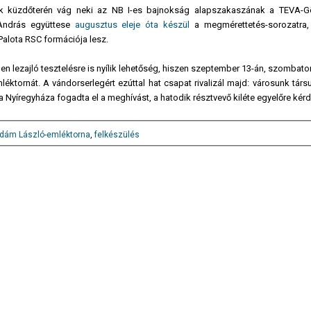
k küzdőterén vág neki az NB I-es bajnokság alapszakaszának a TEVA-G
 András együttese
augusztus eleje óta készül
a megmérettetés-sorozatra,
 Palota RSC formációja lesz.
 lezajló tesztelésre is nyílik lehetőség, hiszen szeptember 13-án, szombato
tornát. A vándorserlegért ezúttal hat csapat rivalizál majd: városunk társu
a Nyíregyháza fogadta el a meghívást, a hatodik résztvevő kiléte egyelőre kér
dám László-emléktorna
,
felkészülés