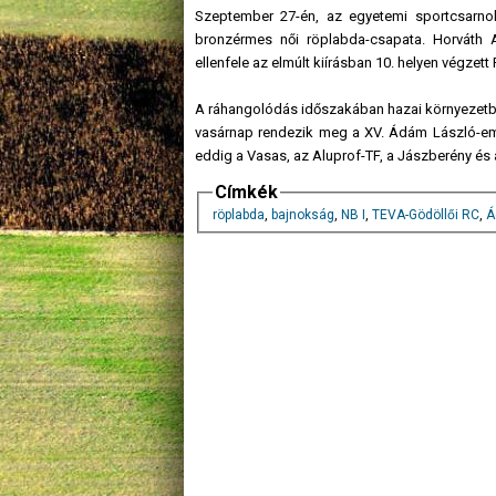
Szeptember 27-én, az egyetemi sportcsarno
bronzérmes női röplabda-csapata. Horváth
ellenfele az elmúlt kiírásban 10. helyen végzett
A ráhangolódás időszakában hazai környezetben
vasárnap rendezik meg a XV. Ádám László-emlék
eddig a Vasas, az Aluprof-TF, a Jászberény és 
Címkék
röplabda
,
bajnokság
,
NB I
,
TEVA-Gödöllői RC
,
Á