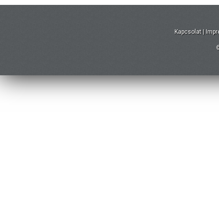
Kapcsolat
|
Imp
©