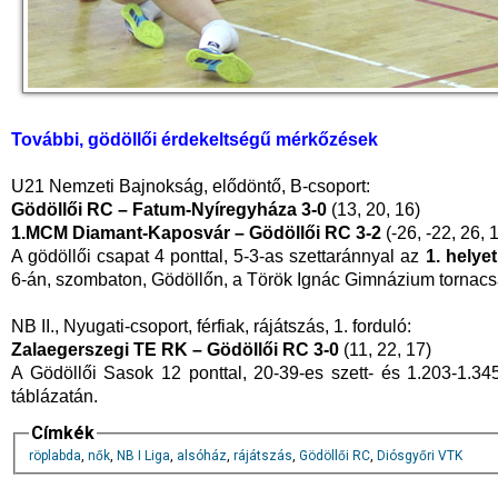
További, gödöllői érdekeltségű mérkőzések
U21 Nemzeti Bajnokság, elődöntő, B-csoport:
Gödöllői RC – Fatum-Nyíregyháza 3-0
(13, 20, 16)
1.MCM Diamant-Kaposvár – Gödöllői RC 3-2
(-26, -22, 26, 1
A gödöllői csapat 4 ponttal, 5-3-as szettaránnyal az
1. helyet
6-án, szombaton, Gödöllőn, a Török Ignác Gimnázium tornac
NB II., Nyugati-csoport, férfiak, rájátszás, 1. forduló:
Zalaegerszegi TE RK – Gödöllői RC 3-0
(11, 22, 17)
A Gödöllői Sasok 12 ponttal, 20-39-es szett- és 1.203-1.3
táblázatán.
Címkék
röplabda
,
nők
,
NB I Liga
,
alsóház
,
rájátszás
,
Gödöllői RC
,
Diósgyőri VTK