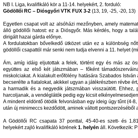
NB I. Liga, kvalifikáló kör a 11-14. helyekért, 2. forduló:
Gödöllői RC – Diósgyőri VTK FUX 3-2
(13, 19, -25, -20, 13)
Egyetlen csapat volt az alsóházi mezőnyben, amely matemati
álló gödöllői hatost: ez a Diósgyőr. Más kérdés, hogy a talá
dirigált hazai gárda előnye.
A fordulatokban bővelkedő ütközet után ez a különbség nőt
gödöllői csapattól már senki nem tudja elvenni a 11. helyet (m
Ám, amíg idáig eljutottak a felek, történt egy és más az 
együttes az első két játszmában – főként támadószervái
miskolciakat. A kialakult erőfölény hatására Szabados István
becserélte a fiatalokat, akikkel ugyan a játékrészben révbe é
a harmadik és a negyedik játszmában visszaütött. Ehhez, pe
harcoljanak, a vendéglátók pedig egy kicsit elkényelmesedje
A mindent eldöntő ötödik felvonásban egy ideig úgy tűnt (4-8,
után új minimeccs kezdődött, aminek váltott pontszerzéséből 
A Gödöllői RC csapata 37 ponttal, 45-40-es szett- és 1.8
helyekért zajló kvalifikáló körének
1. helyén
áll. Következik: 