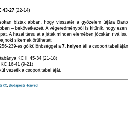
E 43-27
(22-14)
 sokan bíztak abban, hogy visszatér a győzelem útjára Bart
ebben – bekövetkezett. A végeredményből is kitűnik, hogy eze
at. A hazai társulat a játék minden elemében jócskán riválisa f
bajnoki sikernek örülhetett.
, 256-239-es gólkülönbséggel a
7. helyen
áll a csoport tabelláján
abánya KC II. 45-34 (21-18)
 KC 16-41 (9-21)
l vezetik a csoport tabelláját.
ői KC
,
Budapesti Honvéd