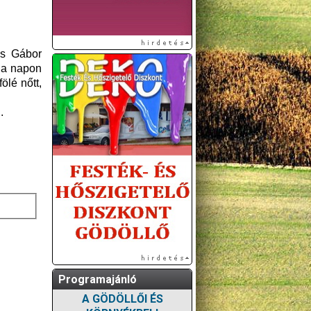
os Gábor
n a napon
ölé nőtt,
.
Programajánló
A GÖDÖLLŐI ÉS