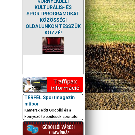
KÖRNYÉKBELI
KULTURÁLIS- ÉS
SPORTPROGRAMOKAT
KÖZÖSSÉGI
OLDALUNKON TESSZÜK
KÖZZÉ!
TÉRFÉL Sportmagazin
műsor
Kamerák előtt Gödöllő és a
környező települések sportolói