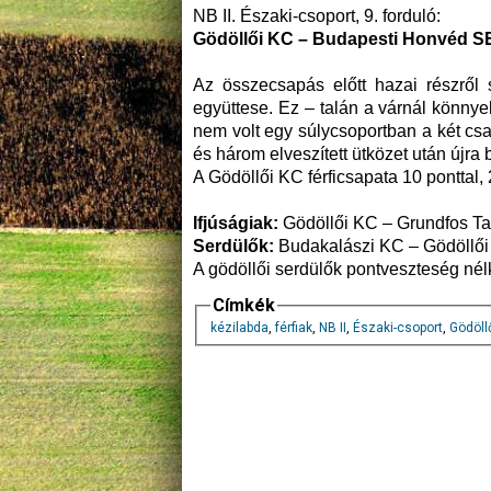
NB II. Északi-csoport, 9. forduló:
Gödöllői KC – Budapesti Honvéd S
Az összecsapás előtt hazai részről
együttese. Ez – talán a várnál könny
nem volt egy súlycsoportban a két csap
és három elveszített ütközet után újra 
A Gödöllői KC férficsapata 10 ponttal
Ifjúságiak:
Gödöllői KC – Grundfos Tat
Serdülők:
Budakalászi KC – Gödöllői
A gödöllői serdülők pontveszteség nélkü
Címkék
kézilabda
,
férfiak
,
NB II
,
Északi-csoport
,
Gödöll