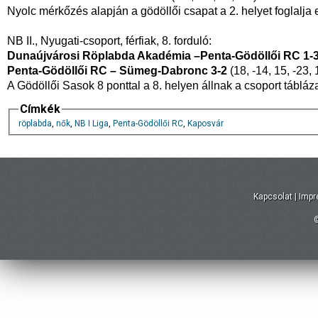
Nyolc mérkőzés alapján a gödöllői csapat a 2. helyet foglalja e
NB II., Nyugati-csoport, férfiak, 8. forduló:
Dunaújvárosi Röplabda Akadémia –Penta-Gödöllői RC 1-
Penta-Gödöllői RC – Sümeg-Dabronc 3-2
(18, -14, 15, -23, 
A Gödöllői Sasok 8 ponttal a 8. helyen állnak a csoport tábláz
Címkék
röplabda
,
nők
,
NB I Liga
,
Penta-Gödöllői RC
,
Kaposvár
Kapcsolat
|
Imp
©