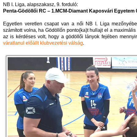
NB I. Liga, alapszakasz, 9. forduló:
Penta-Gödöllői RC – 1.MCM-Diamant Kaposvári Egyetem 
Egyetlen veretlen csapat van a női NB I. Liga mezőnyéb
számított volna, ha Gödöllőn ponto(ka)t hullajt el a maximál
az is kérdéses volt, hogy a gödöllői lányok fejében menny
váratlanul előállt klubvezetési válság
.