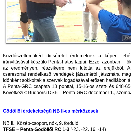
Küzdőszellemükért dicséretet érdemelnek a képen feh
irányításával készülő Penta-hatos tagjai. Ezzel azonban – fő
az eredményen, részsikerre nem futotta az erejükből. 
cseresorral rendelkező vendégek játszmáról játszmára maga
időnként sokkolták a szervák fogadásával erősen hadilábon á
A Penta-GRC csapata 13 ponttal, 15-16-os szett- és 648-65
Következik: Budaörsi DSE – Penta-GRC december 1., szomba
Gödöllői érdekeltségű NB II-es mérkőzések
NB II., Közép-csoport, nők, 9. forduló:
TFSE – Penta-Gödöllői RC 1-3
(-23, -22, 16, -14)