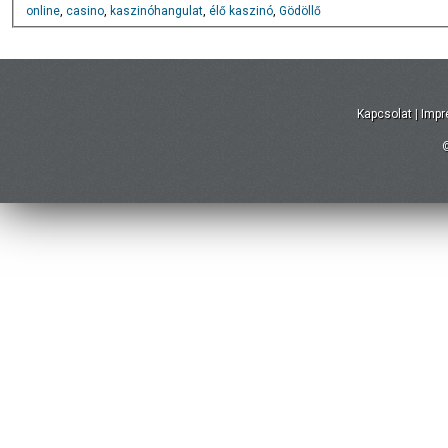
online
,
casino
,
kaszinóhangulat
,
élő kaszinó
,
Gödöllő
Kapcsolat
|
Imp
©