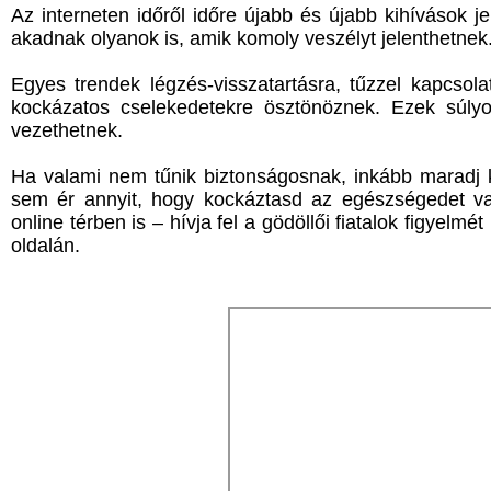
Az interneten időről időre újabb és újabb kihívások j
akadnak olyanok is, amik komoly veszélyt jelenthetnek
Egyes trendek légzés-visszatartásra, tűzzel kapcso
kockázatos cselekedetekre ösztönöznek. Ezek súlyo
vezethetnek.
Ha valami nem tűnik biztonságosnak, inkább maradj k
sem ér annyit, hogy kockáztasd az egészségedet v
online térben is – hívja fel a gödöllői fiatalok figyelm
oldalán.