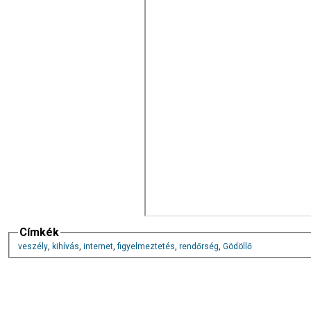
Címkék
veszély
,
kihívás
,
internet
,
figyelmeztetés
,
rendőrség
,
Gödöllő