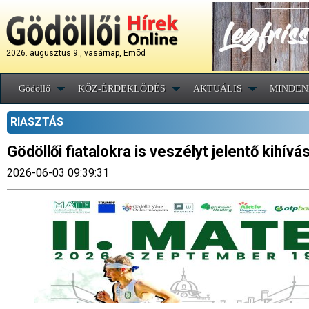
2026. augusztus 9., vasárnap, Emõd
Gödöllő
KÖZ-ÉRDEKLŐDÉS
AKTUÁLIS
MINDEN
RIASZTÁS
Gödöllői fiatalokra is veszélyt jelentő kihív
2026-06-03 09:39:31