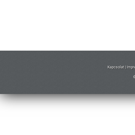
Kapcsolat
|
Imp
©