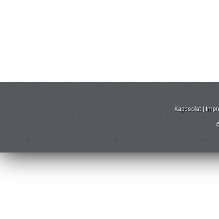
Kapcsolat
|
Imp
©