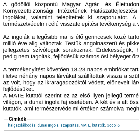
A gödöllői központú Magyar Agrár- és Élettud
Környezetbiztonsági Intézetének Halászatfejleszté
ingolákat, valamint telepítettek ki szaporulatot.
természetvédelmi célú visszatelepítési tevékenység a 
Az ingolák a legősibb ma is élő gerincesek közé tart
millió éve alig változtak. Testük angolnaszerű és pikk
jellegzetes szívófogak sorakoznak. Érdekességük, ho
pedig nem tagoltak, fejlődésük számos ősi bélyeget őr
A termékenyítést követően 18-23 napos embriókat tartal
illetve néhány napos lárvákat szállítottak vissza a szü
az volt, hogy az ikraragadozóktól védett, előnevelt l
fejlődésüket.
A MATE kutatói szerint ez az első ilyen jellegű term
világon, a dunai ingola faj esetében. A két év alatt ös
kutatók, ami természetvédelmi értéken számolva meghal
Címkék
halgazdálkodás
,
dunai ingola
,
szaporítás
,
MATE
,
kutatók
,
Gödöllő