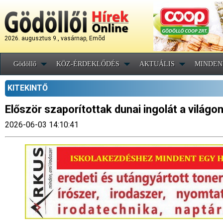
2026. augusztus 9., vasárnap, Emõd
Gödöllő
KÖZ-ÉRDEKLŐDÉS
AKTUÁLIS
MINDEN
KITEKINTŐ
Először szaporítottak dunai ingolát a világ
2026-06-03 14:10:41