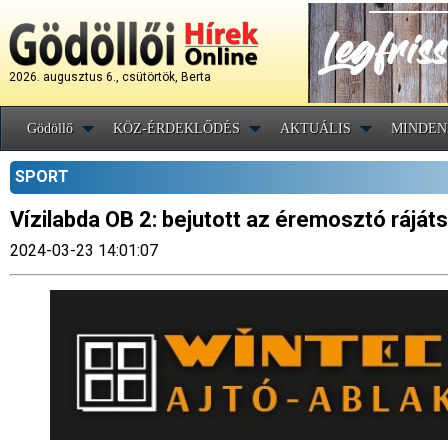
2026. augusztus 6., csütörtök, Berta
Gödöllő
KÖZ-ÉRDEKLŐDÉS
AKTUÁLIS
MINDEN
SPORT
Vízilabda OB 2: bejutott az éremosztó ráját
2024-03-23 14:01:07