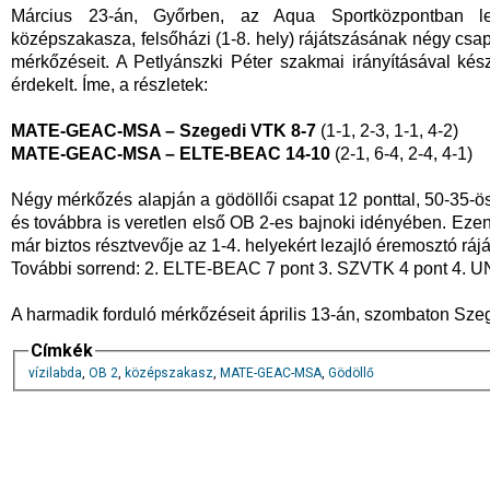
Március 23-án, Győrben, az Aqua Sportközpontban lej
középszakasza, felsőházi (1-8. hely) rájátszásának négy csap
mérkőzéseit. A Petlyánszki Péter szakmai irányításával kés
érdekelt. Íme, a részletek:
MATE-GEAC-MSA – Szegedi VTK 8-7
(1-1, 2-3, 1-1, 4-2)
MATE-GEAC-MSA – ELTE-BEAC 14-10
(2-1, 6-4, 2-4, 4-1)
Négy mérkőzés alapján a gödöllői csapat 12 ponttal, 50-35-
és továbbra is veretlen első OB 2-es bajnoki idényében. Ez
már biztos résztvevője az 1-4. helyekért lezajló éremosztó rá
További sorrend: 2. ELTE-BEAC 7 pont 3. SZVTK 4 pont 4. UN
A harmadik forduló mérkőzéseit április 13-án, szombaton Szeg
Címkék
vízilabda
,
OB 2
,
középszakasz
,
MATE-GEAC-MSA
,
Gödöllő