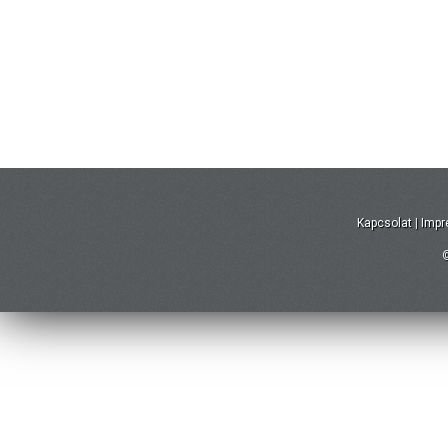
Kapcsolat
|
Imp
©