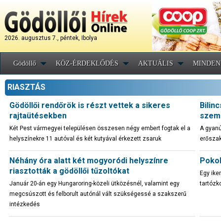
2026. augusztus 7., péntek, Ibolya
Gödöllő
KÖZ-ÉRDEKLŐDÉS
AKTUÁLIS
MINDEN
RIASZTÁS
Gödöllői rendőrök is részt vettek a sikeres
Bilin
rajtaütésekben
szemé
Két Pest vármegyei településen összesen négy embert fogtak el a
A gyanú
helyszínekre 11 autóval és két kutyával érkezett zsaruk
erőszak
Néhány óra alatt két mogyoródi helyszínre
Pokol
riasztották a gödöllői tűzoltókat
Egy ike
Január 20-án egy Hungaroring-közeli ütközésnél, valamint egy
tartózk
megcsúszott és felborult autónál vált szükségessé a szakszerű
intézkedés