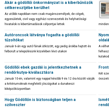
Akár a gödöllői önkormányzat is a kiberbűnözők
célkeresztjébe kerülhet
Az utóbbi napokban nem csak magánszemélyek, de cégek,
egyesületek, civil vagy egyházi szervezetek és helyhatósági
hivatalok is kibertámadások célpontjai lettek
minden
Autóroncsok látványa fogadta a gödöllői
Nyomo
tűzoltókat
oldal
Január 6-án egy autó fának ütközött, egy pedig árokba hajtott és
A vélhe
felborult a településünk közelében lévő utakon
felhasz
kutako
Gödöllői ebek gazdái is jelentkezhetnek a
Front
rendőrkutya-kiválasztásra
Két sze
Január 10-én, valamint egy nappal később 9 és 12 óra között várják
összetö
a kritériumoknak megfelelő jószágokat a dunakeszi
kiképzőközpontban
Hogy Gödöllőn is biztonságban teljen a
Ismét
szilveszter
rendő