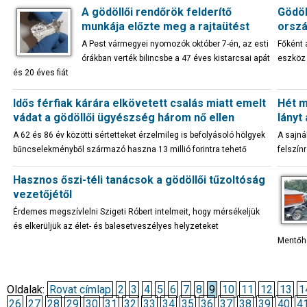
A gödöllői rendőrök felderítő
Gödöl
munkája előzte meg a rajtaütést
orszá
A Pest vármegyei nyomozók október 7-én, az esti
Főként 
órákban verték bilincsbe a 47 éves kistarcsai apát
eszköz 
és 20 éves fiát
Idős férfiak kárára elkövetett csalás miatt emelt
Hét m
vádat a gödöllői ügyészség három nő ellen
lányt
A 62 és 86 év közötti sértetteket érzelmileg is befolyásoló hölgyek
A sajná
bűncselekményből származó haszna 13 millió forintra tehető
felszín
Hasznos őszi-téli tanácsok a gödöllői tűzoltóság
vezetőjétől
Érdemes megszívlelni Szigeti Róbert intelmeit, hogy mérsékeljük
és elkerüljük az élet- és balesetveszélyes helyzeteket
Mentőhe
Oldalak:
Rovat címlap
2
3
4
5
6
7
8
9
10
11
12
13
1
26
27
28
29
30
31
32
33
34
35
36
37
38
39
40
4