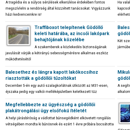
A tragédia és a súlyos sérülések elkerülése érdekében fontos
Ha vala
megszívlelni a rendőrség által közzétett tanácsokat. Vigyázzunk
kapcsol
házi kedvenceinkre is!
elérhet
Traffiboxot telepítenek Gödöllő
Bales
keleti határába, az incsői lakópark
gödöl
behajtójának közelébe
Két sze
A szakemberek a közlekedés biztonságának
járműbe
javulását várják a kétirányú sebességmérésre alkalmas eszköz
működtetésétől
Balesethez és lángra kapott lakókocsihoz
Mikul
riasztották a gödöllői tűzoltókat
gödöl
December 5-én egy autó szalagkorlátnak ütközött az M31-esen,
A segít
éjszaka pedig egy valkói melléképületben keletkezett tűz
alkalom
Megfellebbezte az ügyészség a gödöllői
plakátrongálási ügy elsőfokú ítéletét
A helyi járásbíróság a vádlottat bűnsegédként elkövetett rongálás
vétségében mondta ki bűnösnek és ezért 1 évre próbára bocsátotta