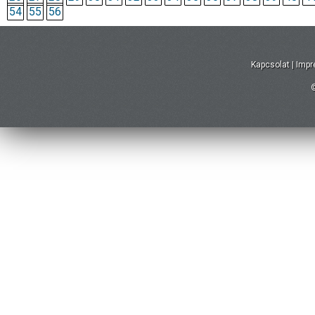
54
55
56
Kapcsolat
|
Imp
©