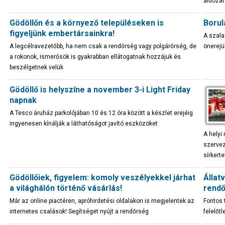
áldoza
Gödöllőn és a környező településeken is
Borul
figyeljünk embertársainkra!
A szala
A legcélravezetőbb, ha nem csak a rendőrség vagy polgárőrség, de
önerejü
a rokonok, ismerősök is gyakrabban ellátogatnak hozzájuk és
beszélgetnek velük
Gödöllő is helyszíne a november 3-i Light Friday
napnak
A Tesco áruház parkolójában 10 és 12 óra között a készlet erejéig
ingyenesen kínálják a láthatóságot javító eszközöket
A helyi
szervez
sírkert
Gödöllőiek, figyelem: komoly veszélyekkel járhat
Állat
a világhálón történő vásárlás!
rendő
Már az online piactéren, apróhirdetési oldalakon is megjelentek az
Fontos 
internetes csalások! Segítséget nyújt a rendőrség
felelőt