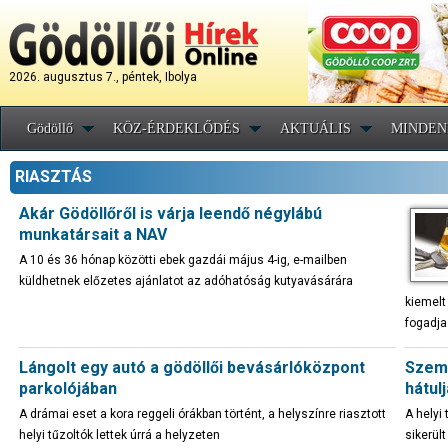
2026. augusztus 7., péntek, Ibolya
Gödöllő
KÖZ-ÉRDEKLŐDÉS
AKTUÁLIS
MINDEN
RIASZTÁS
Akár Gödöllőről is várja leendő négylábú
munkatársait a NAV
A 10 és 36 hónap közötti ebek gazdái május 4-ig, e-mailben
küldhetnek előzetes ajánlatot az adóhatóság kutyavásárára
kiemelt
fogadja
Lángolt egy autó a gödöllői bevásárlóközpont
Szemé
parkolójában
hátul
A drámai eset a kora reggeli órákban történt, a helyszínre riasztott
A helyi
helyi tűzoltók lettek úrrá a helyzeten
sikerül