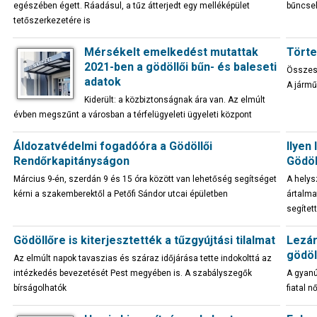
egészében égett. Ráadásul, a tűz átterjedt egy melléképület
bűncsel
tetőszerkezetére is
Mérsékelt emelkedést mutattak
Törte
2021-ben a gödöllői bűn- és baleseti
Összese
adatok
A jármű
Kiderült: a közbiztonságnak ára van. Az elmúlt
évben megszűnt a városban a térfelügyeleti ügyeleti központ
Áldozatvédelmi fogadóóra a Gödöllői
Ilyen
Rendőrkapitányságon
Gödöl
Március 9-én, szerdán 9 és 15 óra között van lehetőség segítséget
A helys
kérni a szakemberektől a Petőfi Sándor utcai épületben
ártalma
segítet
Gödöllőre is kiterjesztették a tűzgyújtási tilalmat
Lezár
gödöl
Az elmúlt napok tavaszias és száraz időjárása tette indokolttá az
intézkedés bevezetését Pest megyében is. A szabályszegők
A gyanú
bírságolhatók
fiatal 