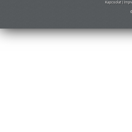
Kapcsolat
|
Imp
©