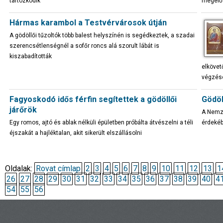
tartózkodik
megelő
Hármas karambol a Testvérvárosok útján
A gödöllői tűzoltók több balest helyszínén is segédkeztek, a szadai
szerencsétlenségnél a sofőr roncs alá szorult lábát is
kiszabadították
elkövet
végzésé
Fagyoskodó idős férfin segítettek a gödöllői
Gödöl
járőrök
A Nemze
Egy romos, ajtó és ablak nélküli épületben próbálta átvészelni a téli
érdekéb
éjszakát a hajléktalan, akit sikerült elszállásolni
Oldalak:
Rovat címlap
2
3
4
5
6
7
8
9
10
11
12
13
1
26
27
28
29
30
31
32
33
34
35
36
37
38
39
40
4
54
55
56