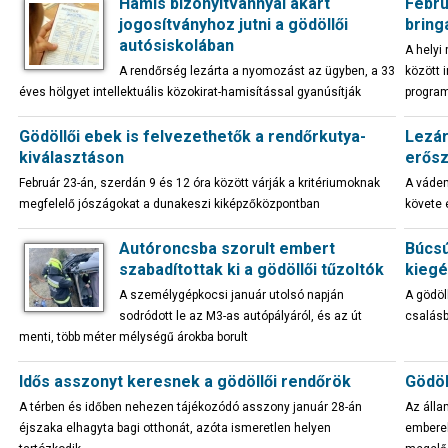
Hamis bizonyítvánnyal akart
Febru
jogosítványhoz jutni a gödöllői
bring
autósiskolában
A helyi
A rendőrség lezárta a nyomozást az ügyben, a 33
között 
éves hölgyet intellektuális közokirat-hamisítással gyanúsítják
progra
Gödöllői ebek is felvezethetők a rendőrkutya-
Lezár
kiválasztáson
erős
Február 23-án, szerdán 9 és 12 óra között várják a kritériumoknak
A vádem
megfelelő jószágokat a dunakeszi kiképzőközpontban
követe e
Autóroncsba szorult embert
Búcsút
szabadítottak ki a gödöllői tűzoltók
kiegé
A személygépkocsi január utolsó napján
A gödöl
sodródott le az M3-as autópályáról, és az út
csalásb
menti, több méter mélységű árokba borult
Idős asszonyt keresnek a gödöllői rendőrök
Gödöl
A térben és időben nehezen tájékozódó asszony január 28-án
Az álla
éjszaka elhagyta bagi otthonát, azóta ismeretlen helyen
emberek