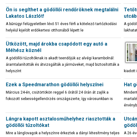
Ön is segíthet a gödöllői rendőröknek megtalálni
Tetőt
Lakatos Lászlót!
utcáb
A bűnügyi felügyeletben lévő 51 éves férfi a kötelező tartózkodási
A gödöl
helyéül kijelölt erdőkertesi otthonából lépett le
lakhata
Ütközött, majd árokba csapódott egy autó a
Méhész köznél
A gödöllői tűzoltóknak is akadt teendőjük az alvégi karambolnál:
áramtalanították és átvizsgálták a járműveket, majd biztosították a
helyszínt
kiadott
Ezek a Speedmarathon gödöllői helyszínei
Hat g
Március 24-én, csütörtökön reggel 6 órától 24 órán át zajlik a
Mindent
fokozott sebességellenőrzés országszerte, így városunkban is
martalé
érvényb
Lángra kapott asztalosműhelyhez riasztották a
Utcán
gödöllői tűzoltókat
gödöl
Mire a lánglovagok a helyszínre érkeztek a dányi létesítmény teljes
A 26 év