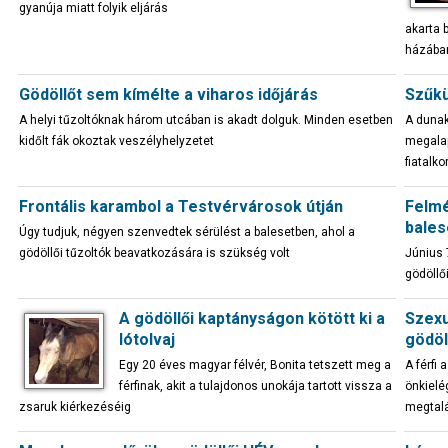
gyanúja miatt folyik eljárás
akarta 
házába
Gödöllőt sem kímélte a viharos időjárás
Szűkü
A helyi tűzoltóknak három utcában is akadt dolguk. Minden esetben
A dunak
kidőlt fák okoztak veszélyhelyzetet
megalap
fiatalk
Frontális karambol a Testvérvárosok útján
Felmé
bales
Úgy tudjuk, négyen szenvedtek sérülést a balesetben, ahol a
gödöllői tűzoltók beavatkozására is szükség volt
Június 7
gödöllő
A gödöllői kaptányságon kötött ki a
Szexu
lótolvaj
gödöl
Egy 20 éves magyar félvér, Bonita tetszett meg a
A férfi
férfinak, akit a tulajdonos unokája tartott vissza a
önkielé
zsaruk kiérkezéséig
megtal