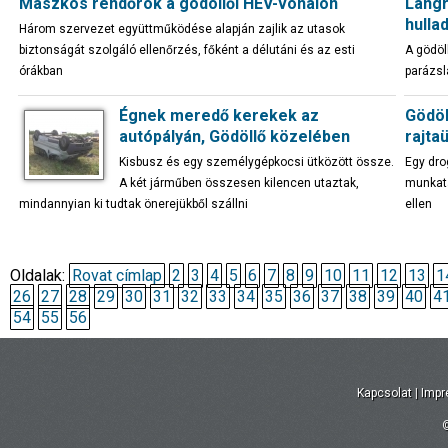
Maszkos rendőrök a gödöllői HÉV-vonalon
Lángr
hulla
Három szervezet együttműködése alapján zajlik az utasok
biztonságát szolgáló ellenőrzés, főként a délutáni és az esti
A gödöl
órákban
parázsl
Égnek meredő kerekek az
Gödöl
autópályán, Gödöllő közelében
rajta
Kisbusz és egy személygépkocsi ütközött össze.
Egy dro
A két járműben összesen kilencen utaztak,
munkatá
mindannyian ki tudtak önerejükből szállni
ellen
Oldalak:
Rovat címlap
2
3
4
5
6
7
8
9
10
11
12
13
1
26
27
28
29
30
31
32
33
34
35
36
37
38
39
40
4
54
55
56
Kapcsolat
|
Imp
©