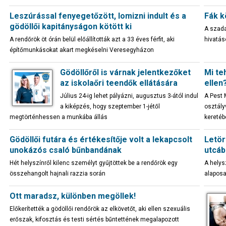
Leszúrással fenyegetőzött, lomizni indult és a
Fák k
gödöllői kapitányságon kötött ki
A szada
A rendőrök öt órán belül előállították azt a 33 éves férfit, aki
hivatás
építőmunkásokat akart megkéselni Veresegyházon
Gödöllőről is várnak jelentkezőket
Mi te
az iskolaőri teendők ellátására
ellen
Július 24-ig lehet pályázni, augusztus 3-ától indul
A Pest 
a kiképzés, hogy szeptember 1-jétől
osztály
megtörténhessen a munkába állás
keretéb
Gödöllői futára és értékesítője volt a lekapcsolt
Letör
unokázós csaló bűnbandának
utcáb
Hét helyszínről kilenc személyt gyűjtöttek be a rendőrök egy
A helysz
összehangolt hajnali razzia során
alaposa
Ott maradsz, különben megöllek!
Előkerítették a gödöllői rendőrök az elkövetőt, aki ellen szexuális
erőszak, kifosztás és testi sértés bűntettének megalapozott