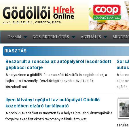
2026. augusztus 6., csütörtök, Berta
Gödöllő
KÖZ-ÉRDEKLŐDÉS
AKTUÁLIS
MINDEN
RIASZTÁS
Beszorult a roncsba az autópályáról lesodródott
Sorsá
gépkocsi sofőrje
autós
A helyszínen a gödöllői és az aszódi tűzoltók is segédkeztek, a
A kerep
bajba jutott személyt feszítővágó használatával tudták
ellen s
kiszabadítani
eljárás
Ilyen látványt nyújtott az autópályát Gödöllő
közelében elzáró tartályautó
A gödöllői tűzoltókat is riasztották a helyszínre, ahol átvizsgálták a
forgalmi akadályt okozó rakomány nélküli járművet
sérülés