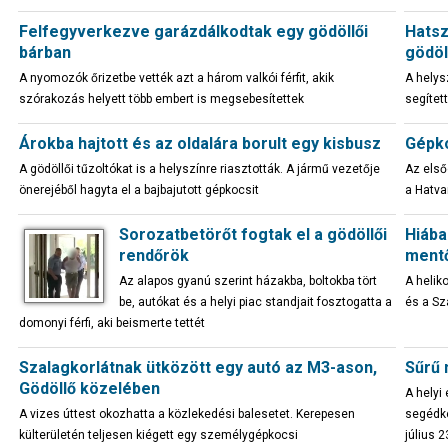
Felfegyverkezve garázdálkodtak egy gödöllői
Hatsz
bárban
gödöl
A nyomozók őrizetbe vették azt a három valkói férfit, akik
A helys
szórakozás helyett több embert is megsebesítettek
segítet
Árokba hajtott és az oldalára borult egy kisbusz
Gépko
A gödöllői tűzoltókat is a helyszínre riasztották. A jármű vezetője
Az első
önerejéből hagyta el a bajbajutott gépkocsit
a Hatva
Sorozatbetörőt fogtak el a gödöllői
Hiába
rendőrök
ment
Az alapos gyanú szerint házakba, boltokba tört
A helik
be, autókat és a helyi piac standjait fosztogatta a
és a S
domonyi férfi, aki beismerte tettét
Szalagkorlátnak ütközött egy autó az M3-ason,
Sűrű 
Gödöllő közelében
A helyi
A vizes úttest okozhatta a közlekedési balesetet. Kerepesen
segédke
külterületén teljesen kiégett egy személygépkocsi
július 2