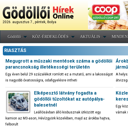
2026. augusztus 7., péntek, Ibolya
Gödöllő
KÖZ-ÉRDEKLŐDÉS
AKTUÁLIS
MINDEN
RIASZTÁS
Megugrott a műszaki mentések száma a gödöllői
Árokb
parancsnokság illetékességi területén
járm
Egy éven belül 29 százalékot romlott ez a mutató, ami a lakosságot
A helys
is nagyobb óvatosságra, odafigyelésre intheti
átvizsg
Elképesztő látvány fogadta a
Közle
gödöllői tűzoltókat az autópálya-
keres
balesetnél
Egy köz
Leállósávban álló kisbusznak ütközött egy
várnak 
kamion az M3-ason, Hévízgyörk közelében, majd az árokba hajtva,
felborult