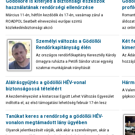
Gödöllőre is kiterjed a biztonsági eszközök
Gödöl
használatának rendőrségi ellenőrzése
profi
Március 11-én, hétfőn kezdődik és 17-én, vasárnap zárul a
Romanti
ROADPOL Seatbelt elnevezésű európai szintű
áldozat
közlekedésbiztonsági akció
az onli
Személyi változás a Gödöllői
Két f
Rendőrkapitányság élén
kimen
Az országos rendőrfőkapitány Keresztély Károly
Az Ádám
őrnagyra ruházta a Petőfi Sándor utcai egység
hozzájá
szakmai munkájának irányítását
Aláírásgyűjtés a gödöllői HÉV-vonal
Hárma
biztonságossá tételéért
A Valen
A kezdeményezést a kistarcsai Együtt Lehet Változás Egyesület
gépkoc
indította el, az első támogatási lehetőség február 17-én lesz
Tanúkat keres a rendőrség a gödöllői HÉV-
vonalon megtámadott lány ügyében
Olyanok jelentkezését várják, akik akár a szerelvényen, akár a