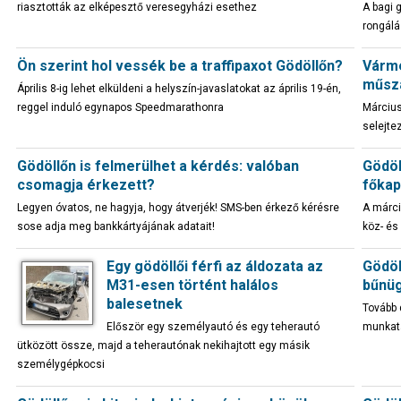
riasztották az elképesztő veresegyházi esethez
A bagi 
rongálá
Ön szerint hol vessék be a traffipaxot Gödöllőn?
Várme
műsza
Április 8-ig lehet elküldeni a helyszín-javaslatokat az április 19-én,
reggel induló egynapos Speedmarathonra
Március
selejte
Gödöllőn is felmerülhet a kérdés: valóban
Gödöl
csomagja érkezett?
főkap
Legyen óvatos, ne hagyja, hogy átverjék! SMS-ben érkező kérésre
A márci
sose adja meg bankkártyájának adatait!
köz- és
Egy gödöllői férfi az áldozata az
Gödöl
M31-esen történt halálos
bűnüg
balesetnek
Tovább 
Először egy személyautó és egy teherautó
munkatá
ütközött össze, majd a teherautónak nekihajtott egy másik
személygépkocsi