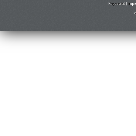
Kapcsolat
|
Imp
©