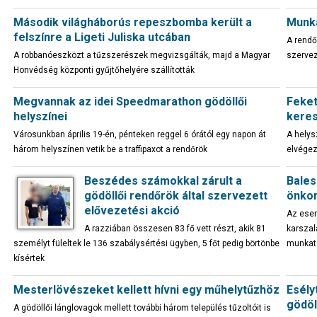
Második világháborús repeszbomba került a
Munka
felszínre a Ligeti Juliska utcában
A rendő
A robbanóeszközt a tűzszerészek megvizsgálták, majd a Magyar
szervez
Honvédség központi gyűjtőhelyére szállították
Megvannak az idei Speedmarathon gödöllői
Feket
helyszínei
kere
Városunkban április 19-én, pénteken reggel 6 órától egy napon át
A helysz
három helyszínen vetik be a traffipaxot a rendőrök
elvégez
Beszédes számokkal zárult a
Bales
gödöllői rendőrök által szervezett
önkor
elővezetési akció
Az esem
A razziában összesen 83 fő vett részt, akik 81
karszal
személyt füleltek le 136 szabálysértési ügyben, 5 főt pedig börtönbe
munkatá
kísértek
Mesterlövészeket kellett hívni egy műhelytűzhöz
Esély
gödöl
A gödöllői lánglovagok mellett további három település tűzoltóit is