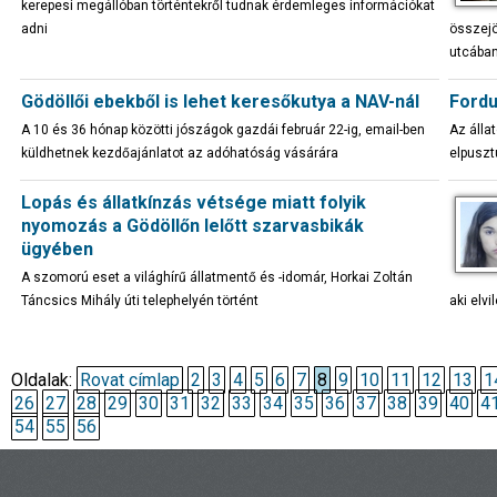
kerepesi megállóban történtekről tudnak érdemleges információkat
adni
összejö
utcában
Gödöllői ebekből is lehet keresőkutya a NAV-nál
Fordu
A 10 és 36 hónap közötti jószágok gazdái február 22-ig, email-ben
Az álla
küldhetnek kezdőajánlatot az adóhatóság vásárára
elpuszt
Lopás és állatkínzás vétsége miatt folyik
nyomozás a Gödöllőn lelőtt szarvasbikák
ügyében
A szomorú eset a világhírű állatmentő és -idomár, Horkai Zoltán
Táncsics Mihály úti telephelyén történt
aki elvi
Oldalak:
Rovat címlap
2
3
4
5
6
7
8
9
10
11
12
13
1
26
27
28
29
30
31
32
33
34
35
36
37
38
39
40
4
54
55
56