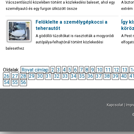
Vácszentlászló közelében történt a közlekedési baleset, ahol egy
A bizto
személyautó és egy furgon ütközött össze
extrém 
Felöklelte a személygépkocsi a
Így k
teherautót
köröz
A gödöllői tűzoltókat is riasztották a mogyoródi
A Pest 
autópálya-felhajtónál történt közlekedési
elfogat
balesethez
Oldalak:
Rovat címlap
2
3
4
5
6
7
8
9
10
11
12
13
1
26
27
28
29
30
31
32
33
34
35
36
37
38
39
40
4
54
55
56
Kapcsolat
|
Imp
©