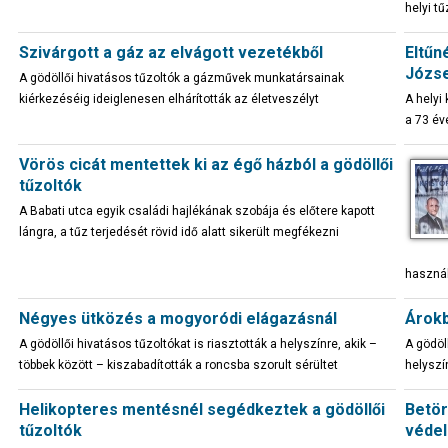
helyi t
Szivárgott a gáz az elvágott vezetékből
Eltűn
Józs
A gödöllői hivatásos tűzoltók a gázművek munkatársainak
kiérkezéséig ideiglenesen elhárították az életveszélyt
A helyi
a 73 év
Vörös cicát mentettek ki az égő házból a gödöllői
tűzoltók
A Babati utca egyik családi hajlékának szobája és előtere kapott
lángra, a tűz terjedését rövid idő alatt sikerült megfékezni
használ
Négyes ütközés a mogyoródi elágazásnál
Árokb
A gödöllői hivatásos tűzoltókat is riasztották a helyszínre, akik –
A gödöl
többek között – kiszabadították a roncsba szorult sérültet
helyszín
Helikopteres mentésnél segédkeztek a gödöllői
Betör
tűzoltók
véde