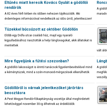
Eltűnés miatt keresik Kovács Gyulát a gödöllői
Roncs
rendőrök
A gödöl
A 82 éves férfi térben és időben nehezen tájékozódik. Aki
maradvá
érdemleges információval rendelkezik az idős úrról, jelentkezzen!
Tüzekkel búcsúzott az október Gödöllőn
Előbb egy Diófa utcai családi ház, majd egy nyaraló
kigyulladásához riasztották a helyi lánglovagokat, akik állatokat is
mentettek
vált ál
Mire figyeljünk a fűtési szezonban?
Lángb
A gödöllői lakosságot is érintő tanácsok figyelembevételével mind
A gödöl
a kéménytüzek, mind a szén-monoxid-mérgezések elkerülhetők
megféke
veszély
Gödöllőről is várnak jelentkezőket járőrtárs
beosztásra
A Pest Megyei Rendőr-főkapitányság vezetője által meghirdetett
lehetőséggel november 30-ig élhetnek az érdeklődők