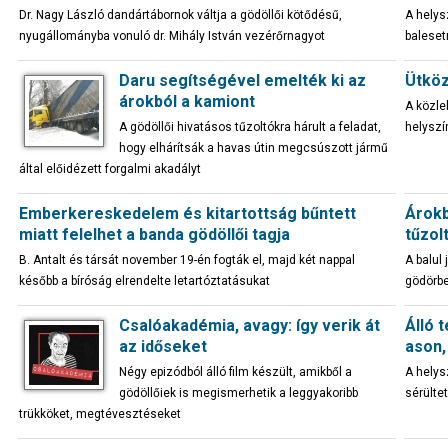
Dr. Nagy László dandártábornok váltja a gödöllői kötődésű,
A helys
nyugállományba vonuló dr. Mihály István vezérőrnagyot
baleset
Daru segítségével emelték ki az
Ütköz
árokból a kamiont
A közle
A gödöllői hivatásos tűzoltókra hárult a feladat,
helyszí
hogy elhárítsák a havas útin megcsúszott jármű
által előidézett forgalmi akadályt
Emberkereskedelem és kitartottság bűntett
Árokb
miatt felelhet a banda gödöllői tagja
tűzol
B. Antalt és társát november 19-én fogták el, majd két nappal
A balul 
később a bíróság elrendelte letartóztatásukat
gödörbe
Csalóakadémia, avagy: így verik át
Álló 
az időseket
ason,
Négy epizódból álló film készült, amikből a
A helys
gödöllőiek is megismerhetik a leggyakoribb
sérülte
trükköket, megtévesztéseket