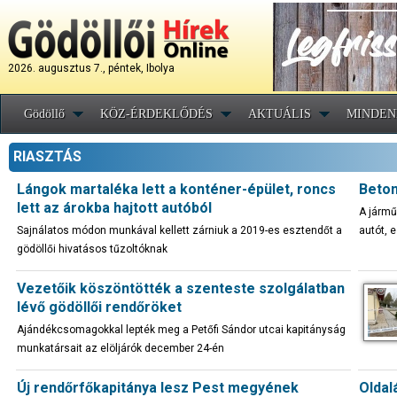
2026. augusztus 7., péntek, Ibolya
Gödöllő
KÖZ-ÉRDEKLŐDÉS
AKTUÁLIS
MINDEN
RIASZTÁS
Lángok martaléka lett a konténer-épület, roncs
Beton
lett az árokba hajtott autóból
A jármű
Sajnálatos módon munkával kellett zárniuk a 2019-es esztendőt a
autót, e
gödöllői hivatásos tűzoltóknak
Vezetőik köszöntötték a szenteste szolgálatban
lévő gödöllői rendőröket
Ajándékcsomagokkal lepték meg a Petőfi Sándor utcai kapitányság
munkatársait az elöljárók december 24-én
Új rendőrfőkapitánya lesz Pest megyének
Oldal