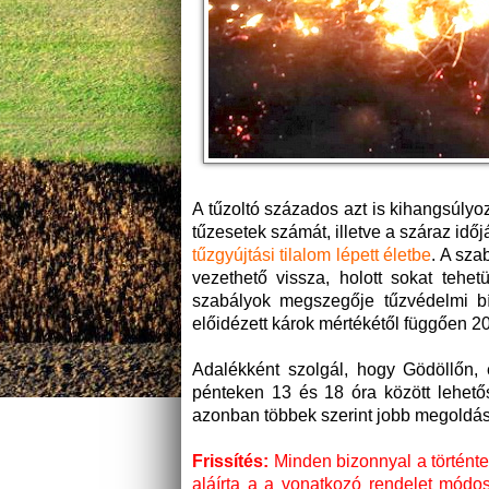
A tűzoltó százados azt is kihangsúly
tűzesetek számát, illetve a száraz id
tűzgyújtási tilalom lépett életbe
. A sza
vezethető vissza, holott sokat tehe
szabályok megszegője tűzvédelmi bír
előidézett károk mértékétől függően 20 ez
Adalékként szolgál, hogy Gödöllőn, 
pénteken 13 és 18 óra között lehetős
azonban többek szerint jobb megoldá
Frissítés:
Minden bizonnyal a történte
aláírta a a vonatkozó rendelet módos