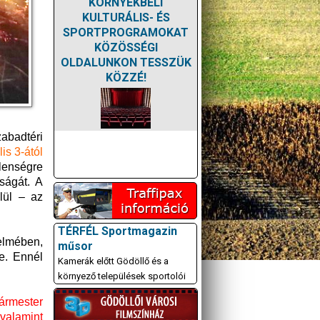
KÖRNYÉKBELI
KULTURÁLIS- ÉS
SPORTPROGRAMOKAT
KÖZÖSSÉGI
OLDALUNKON TESSZÜK
KÖZZÉ!
zabadtéri
lis 3-ától
tlenségre
ságát. A
lül – az
TÉRFÉL Sportmagazin
elmében,
műsor
e. Ennél
Kamerák előtt Gödöllő és a
környező települések sportolói
gármester
valamint