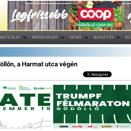
AKTUÁLIS
MINDENNAPI
SPORT
RIASZTÁS
KI
öllőn, a Harmat utca végén