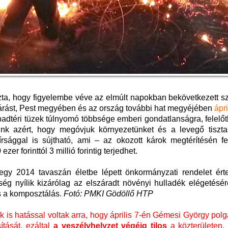
ozta, hogy figyelembe véve az elmúlt napokban bekövetkezett s
őjárást, Pest megyében és az ország további hat megyéjében
ápri
badtéri tüzek túlnyomó többsége emberi gondatlanságra, felelő
tünk azért, hogy megóvjuk környezetünket és a levegő tiszta
sággal is sújtható, ami – az okozott károk megtérítésén fe
er forinttól 3 millió forintig terjedhet.
egy 2014 tavaszán életbe lépett önkormányzati rendelet ért
ég nyílik kizárólag az elszáradt növényi hulladék elégetésér
s a komposztálás.
Fotó: PMKI Gödöllő HTP
k is hatással voltak arra, hogy április 7-én Gémesi György pol
ítását, ezáltal
a veszélyhelyzet végéig tilos
a közterületen, 