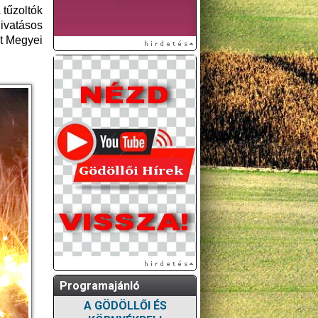
 tűzoltók
ivatásos
st Megyei
Programajánló
A GÖDÖLLŐI ÉS