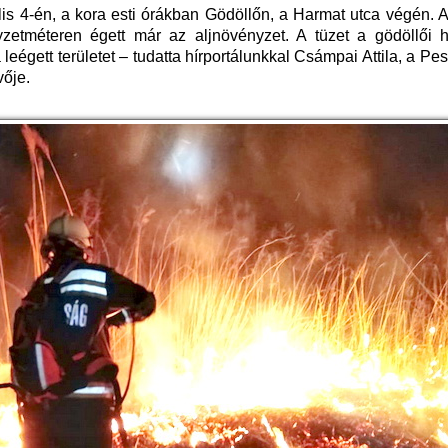
lis 4-én, a kora esti órákban Gödöllőn, a Harmat utca végén. A
zetméteren égett már az aljnövényzet. A tüzet a gödöllői h
a leégett területet – tudatta hírportálunkkal Csámpai Attila, a Pe
vője.