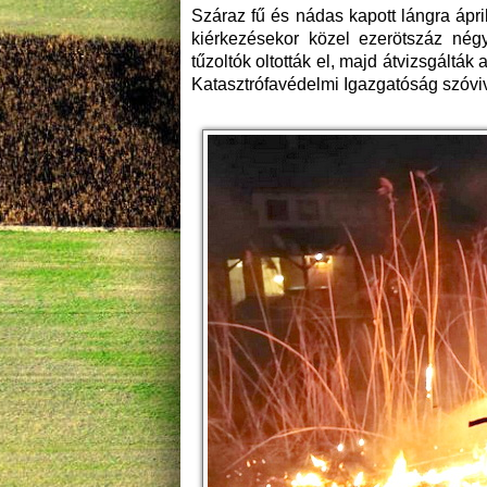
Száraz fű és nádas kapott lángra ápri
kiérkezésekor közel ezerötszáz négy
tűzoltók oltották el, majd átvizsgálták 
Katasztrófavédelmi Igazgatóság szóvi