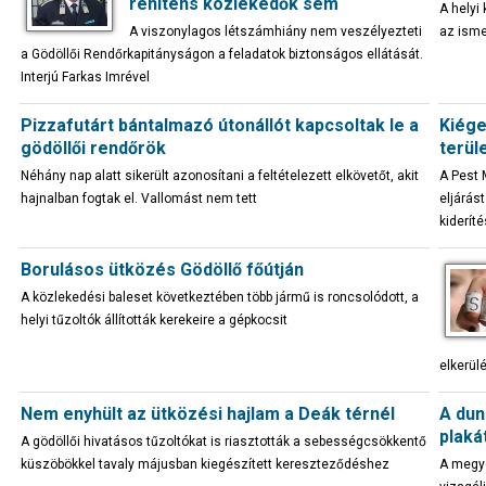
renitens közlekedők sem
A helyi
A viszonylagos létszámhiány nem veszélyezteti
az ism
a Gödöllői Rendőrkapitányságon a feladatok biztonságos ellátását.
Interjú Farkas Imrével
Pizzafutárt bántalmazó útonállót kapcsoltak le a
Kiége
gödöllői rendőrök
terül
Néhány nap alatt sikerült azonosítani a feltételezett elkövetőt, akit
A Pest 
hajnalban fogtak el. Vallomást nem tett
eljárás
kiderít
Borulásos ütközés Gödöllő főútján
A közlekedési baleset következtében több jármű is roncsolódott, a
helyi tűzoltók állították kerekeire a gépkocsit
elkerül
Nem enyhült az ütközési hajlam a Deák térnél
A dun
plaká
A gödöllői hivatásos tűzoltókat is riasztották a sebességcsökkentő
küszöbökkel tavaly májusban kiegészített kereszteződéshez
A megye