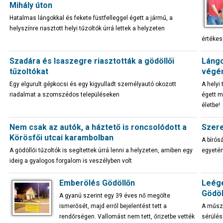
Mihály úton
Hatalmas lángokkal és fekete füstfelleggel égett a jármű, a
helyszínre riasztott helyi tűzoltók úrrá lettek a helyzeten
értékes
Szadára és Isaszegre riasztották a gödöllői
Lángo
tűzoltókat
végé
Egy elgurult gépkocsi és egy kigyulladt személyautó okozott
A helyi
riadalmat a szomszédos településeken
égett má
életbe!
Nem csak az autók, a háztető is roncsolódott a
Szere
Körösfői utcai karambolban
A bírós
A gödöllői tűzoltók is segítettek úrrá lenni a helyzeten, amiben egy
egyetér
ideig a gyalogos forgalom is veszélyben volt
Emberölés Gödöllőn
Leége
Gödöl
A gyanú szerint egy 39 éves nő megölte
ismerősét, majd erről bejelentést tett a
A műsza
rendőrségen. Vallomást nem tett, őrizetbe vették
sérülés