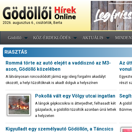
2026. augusztus 6., csütörtök, Berta
Gödöllő
KÖZ-ÉRDEKLŐDÉS
AKTUÁLIS
MINDEN
RIASZTÁS
Rommá törte az autó elejét a vaddisznó az M3-
Az út
ason, Gödöllő közelében
vonul
A látványosan roncsolódott jármű egy ideig forgalmi akadályt
Egyezte
okozott, a helyi tűzoltóknak is akadt dolguk a helyszínen
részt s
Pokollá vált egy Völgy utcai ingatlan
Segít
A lángok gépkocsikra is átterjedhet, felhasadt két
A gödöl
gázpalack, a gödöllői tűzoltók azonban úrrá lettek
Bűnmege
a helyzeten
Kigyulladt egy személyautó Gödöllőn, a Táncsics