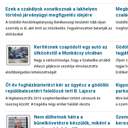
Ezek a szabályok vonatkoznak a lakhelyen
Megbí
történő járványügyi megfigyelés idejére
csal
A Gödöllői Rendőrkapitányság illetékességi területén több olyan
Gödöllő
személy is él, akit érint az intézkedés. Fegyelmezetten betartják az
megfont
előírásokat
Kerítésnek csapódott egy autó az
Gödöl
ütközéstől a Munkácsy utcában
tagjá
Nagy a valószínűsége, hogy a Szabadka utcából
Olyan c
érkező gépkocsi vezetője elmulasztotta
tagjai 
elsőbbségadási kötelezettségét
Erdőke
Öt év fogházbüntetést kér az ügyész a gödöllői
Kigyu
repülőbalesetért felelőssé tett B. Lajosra
parko
A légikatasztrófa 2016 szeptemberében történt városunk és
Mire kié
Isaszeg között. A tragédia négy ember halálát okozta
a szemé
Nem dőlhetnek hátra a
Szemé
bűnelkövetésre készülők, miként a
keres