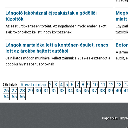
vizsgál
Lángoló lakóháznál éjszakáztak a gödöllői
Megbé
tűzoltók
miatt
Az eset Erdőkertesen történt. Az ingatlanban nyolc ember lakott,
Egy par
akik rokonokhoz kellett, hogy költözzenek
tűzoltók
Lángok martaléka lett a konténer-épület, roncs
Beton
lett az árokba hajtott autóból
A jármű
Sajnálatos módon munkával kellett zárniuk a 2019-es esztendőt a
autót, e
gödöllői hivatásos tűzoltóknak
Oldalak:
Rovat címlap
2
3
4
5
6
7
8
9
10
11
12
13
1
26
27
28
29
30
31
32
33
34
35
36
37
38
39
40
4
54
55
56
Kapcsolat
|
Imp
©