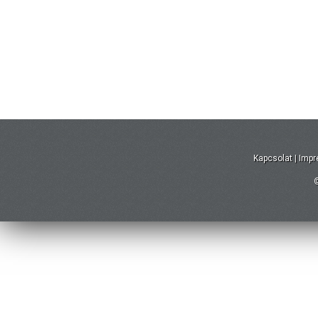
Kapcsolat
|
Imp
©