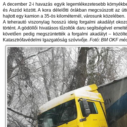
A december 2-i havazás egyik legemlékezetesebb környékbel
és Aszód között. A kora délelőtti órákban megcsúszott az útt
hajtott egy kamion a 35-ös kilométernél, városunk közelében.
A teherautó viszonylag hosszú ideig forgalmi akadályt oko
történt. A gödöllői hivatásos tűzoltók daru segítségével emelt
követően pedig megszüntették a forgalmi akadályt – közölte
Katasztrófavédelmi Igazgatóság szóvivője.
Fotó: BM OKF méd