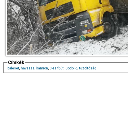
Címkék
baleset
,
havazás
,
kamion
,
3-as főút
,
Gödöllő
,
tűzoltóság