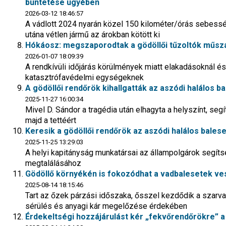
büntetése ügyében
2026-03-12 18:46:57
A vádlott 2024 nyarán közel 150 kilométer/órás sebesség
utána vétlen jármű az árokban kötött ki
Hókáosz: megszaporodtak a gödöllői tűzoltók műsza
2026-01-07 18:09:39
A rendkívüli időjárás körülmények miatt elakadásoknál és
katasztrófavédelmi egységeknek
A gödöllői rendőrök kihallgatták az aszódi halálos b
2025-11-27 16:00:34
Mivel D. Sándor a tragédia után elhagyta a helyszínt, segí
majd a tettéért
Keresik a gödöllői rendőrök az aszódi halálos bales
2025-11-25 13:29:03
A helyi kapitányság munkatársai az állampolgárok segítsé
megtalálásához
Gödöllő környékén is fokozódhat a vadbalesetek ve
2025-08-14 18:15:46
Tart az őzek párzási időszaka, ősszel kezdődik a szar
sérülés és anyagi kár megelőzése érdekében
Érdekeltségi hozzájárulást kér „fekvőrendőrökre” a