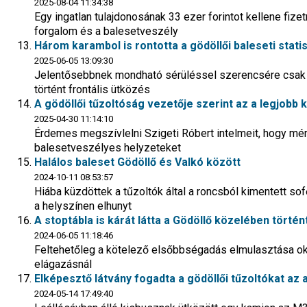
2025-08-04 11:34:38
Egy ingatlan tulajdonosának 33 ezer forintot kellene fizet
forgalom és a balesetveszély
Három karambol is rontotta a gödöllői baleseti statis
2025-06-05 13:09:30
Jelentősebbnek mondható sérüléssel szerencsére csak eg
történt frontális ütközés
A gödöllői tűzoltóság vezetője szerint az a legjobb
2025-04-30 11:14:10
Érdemes megszívlelni Szigeti Róbert intelmeit, hogy mérs
balesetveszélyes helyzeteket
Halálos baleset Gödöllő és Valkó között
2024-10-11 08:53:57
Hiába küzdöttek a tűzoltók által a roncsból kimentett sof
a helyszínen elhunyt
A stoptábla is kárát látta a Gödöllő közelében törté
2024-06-05 11:18:46
Feltehetőleg a kötelező elsőbbségadás elmulasztása oko
elágazásnál
Elképesztő látvány fogadta a gödöllői tűzoltókat az 
2024-05-14 17:49:40