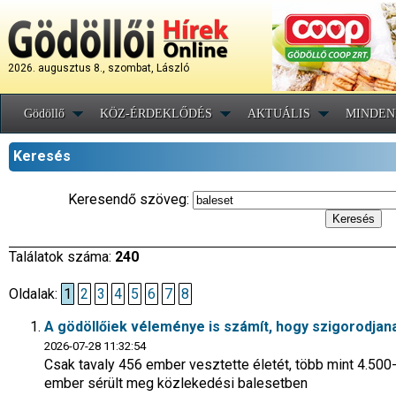
2026. augusztus 8., szombat, László
Gödöllő
KÖZ-ÉRDEKLŐDÉS
AKTUÁLIS
MINDEN
Keresés
Keresendő szöveg:
Találatok száma:
240
Oldalak:
1
2
3
4
5
6
7
8
A gödöllőiek véleménye is számít, hogy szigorodjan
2026-07-28 11:32:54
Csak tavaly 456 ember vesztette életét, több mint 4.500
ember sérült meg közlekedési balesetben