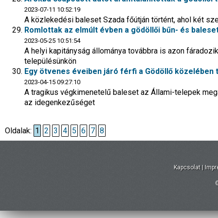
2023-07-11 10:52:19
A közlekedési baleset Szada főútján történt, ahol két 
Romlottak az elmúlt évben a gödöllői bűn- és balese
2023-05-25 10:51:54
A helyi kapitányság állománya továbbra is azon fáradozik
településünkön
Egy ötvenes éveiben járó férfi a Gödöllő közelében 
2023-04-15 09:27:10
A tragikus végkimenetelű baleset az Állami-telepek megá
az idegenkezűséget
Oldalak:
1
2
3
4
5
6
7
8
Kapcsolat
|
Imp
©