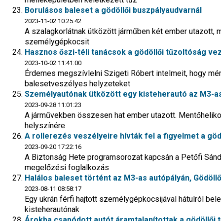
Borulásos baleset a gödöllői buszpályaudvarnál
2023-11-02 10:25:42
A szalagkorlátnak ütközött járműben két ember utazott, mi
személygépkocsit
Hasznos őszi-téli tanácsok a gödöllői tűzoltóság vez
2023-10-02 11:41:00
Érdemes megszívlelni Szigeti Róbert intelmeit, hogy mérs
balesetveszélyes helyzeteket
Személyautónak ütközött egy kisteherautó az M3-as
2023-09-28 11:01:23
A járművekben összesen hat ember utazott. Mentőhelikop
helyszínére
A rollerezés veszélyeire hívták fel a figyelmet a gö
2023-09-20 17:22:16
A Biztonság Hete programsorozat kapcsán a Petőfi Sándor
megelőzési foglalkozás
Halálos baleset történt az M3-as autópályán, Gödöl
2023-08-11 08:58:17
Egy ukrán férfi hajtott személygépkocsijával hátulról bele
kisteherautónak
Árokba csapódott autót áramtalanítottak a gödöllői 