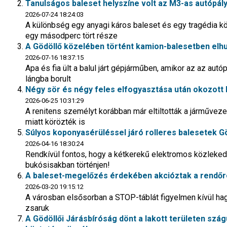
Tanulságos baleset helyszíne volt az M3-as autópály
2026-07-24 18:24:03
A különbség egy anyagi káros baleset és egy tragédia 
egy másodperc tört része
A Gödöllő közelében történt kamion-balesetben elhu
2026-07-16 18:37:15
Apa és fia ült a balul járt gépjárműben, amikor az az au
lángba borult
Négy sör és négy feles elfogyasztása után okozott b
2026-06-25 10:31:29
A renitens személyt korábban már eltiltották a járművez
miatt körözték is
Súlyos koponyasérüléssel járó rolleres balesetek 
2026-04-16 18:30:24
Rendkívül fontos, hogy a kétkerekű elektromos közleked
bukósisakban történjen!
A baleset-megelőzés érdekében akcióztak a rendőr
2026-03-20 19:15:12
A városban elsősorban a STOP-táblát figyelmen kívül h
zsaruk
A Gödöllői Járásbíróság dönt a lakott területen szá