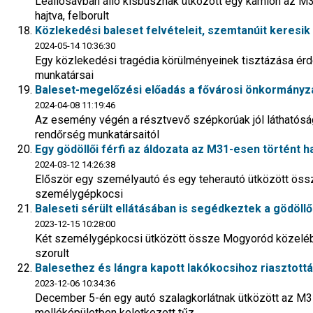
Leállósávban álló kisbusznak ütközött egy kamion az M
hajtva, felborult
Közlekedési baleset felvételeit, szemtanúit keresik
2024-05-14 10:36:30
Egy közlekedési tragédia körülményeinek tisztázása érd
munkatársai
Baleset-megelőzési előadás a fővárosi önkormányzat
2024-04-08 11:19:46
Az esemény végén a résztvevő szépkorúak jól láthatóság
rendőrség munkatársaitól
Egy gödöllői férfi az áldozata az M31-esen történt h
2024-03-12 14:26:38
Először egy személyautó és egy teherautó ütközött össz
személygépkocsi
Baleseti sérült ellátásában is segédkeztek a gödöllő
2023-12-15 10:28:00
Két személygépkocsi ütközött össze Mogyoród közelébe
szorult
Balesethez és lángra kapott lakókocsihoz riasztották
2023-12-06 10:34:36
December 5-én egy autó szalagkorlátnak ütközött az M3
melléképületben keletkezett tűz