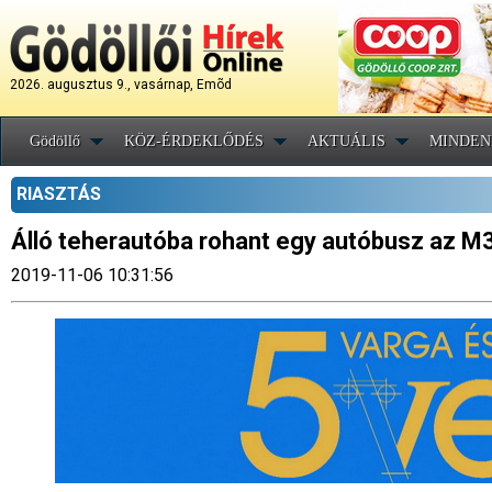
2026. augusztus 9., vasárnap, Emõd
Gödöllő
KÖZ-ÉRDEKLŐDÉS
AKTUÁLIS
MINDEN
RIASZTÁS
Álló teherautóba rohant egy autóbusz az M3
2019-11-06 10:31:56