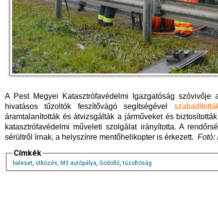
A Pest Megyei Katasztrófavédelmi Igazgatóság szóvivője a
hivatásos tűzoltók feszítővágó segítségével
szabadítot
áramtalanították és átvizsgálták a járműveket és biztosítottá
katasztrófavédelmi műveleti szolgálat irányította. A rendő
sérültről írnak, a helyszínre mentőhelikopter is érkezett.
Fotó: 
Címkék
baleset
,
ütközés
,
M3 autópálya
,
Gödöllő
,
tűzoltóság