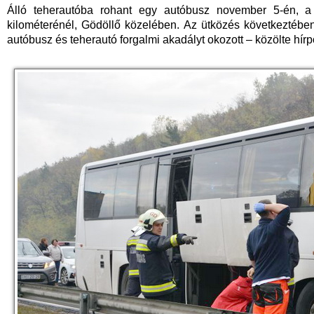
Álló teherautóba rohant egy autóbusz november 5-én, a
kilométerénél, Gödöllő közelében. Az ütközés következtében
autóbusz és teherautó forgalmi akadályt okozott – közölte hírp