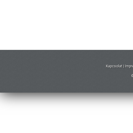
Kapcsolat
|
Imp
©