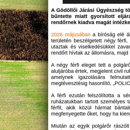
A Gödöllői Járási Ügyészség t
bűntette miatt gyorsított eljá
rendőrnek kiadva magát intézke
2026 májusában
a bíróság elé ál
területén beszélgetett négy férf
utaztak és viselkedésükkel zava
rendőrt hívtak az állomásra, majd
A négy férfi eleget tett a polgár
aluljáróba értek, megjelent civil 
amelynek igazolására felmutat
megtévesztésig hasonlító, „POLICE”
A férfi ezután felszólította a s
ruházatukban tartott személyes t
férfit, akik közül hármat bántal
megfenyegette őket, hogy ha kieng
Miután az egyik polgárőr rászólt 