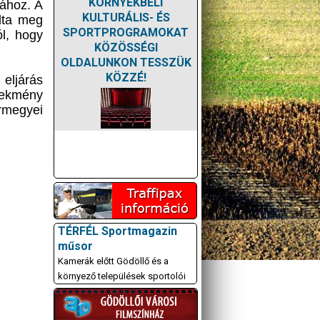
KÖRNYÉKBELI
sához. A
KULTURÁLIS- ÉS
adta meg
SPORTPROGRAMOKAT
ól, hogy
KÖZÖSSÉGI
OLDALUNKON TESSZÜK
KÖZZÉ!
eljárás
lekmény
ármegyei
TÉRFÉL Sportmagazin
műsor
Kamerák előtt Gödöllő és a
környező települések sportolói