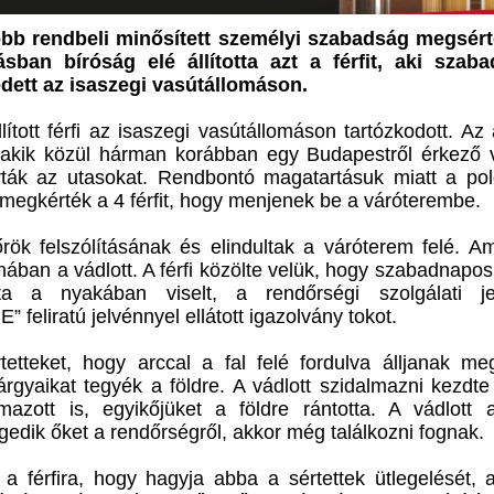
öbb rendbeli minősített személyi szabadság megsér
rásban bíróság elé állította azt a férfit, aki szab
dett az isaszegi vasútállomáson.
lított férfi az isaszegi vasútállomáson tartózkodott. Az
i, akik közül hárman korábban egy Budapestről érkező
rták az utasokat. Rendbontó magatartásuk miatt a pol
 megkérték a 4 férfit, hogy menjenek be a váróterembe.
őrök felszólításának és elindultak a váróterem felé. A
ruhában a vádlott. A férfi közölte velük, hogy szabadnapos
ta a nyakában viselt, a rendőrségi szolgálati je
 feliratú jelvénnyel ellátott igazolvány tokot.
értetteket, hogy arccal a fal felé fordulva álljanak m
árgyaikat tegyék a földre. A vádlott szidalmazni kezdt
mazott is, egyikőjüket a földre rántotta. A vádlott 
edik őket a rendőrségről, akkor még találkozni fognak.
a férfira, hogy hagyja abba a sértettek ütlegelését, a