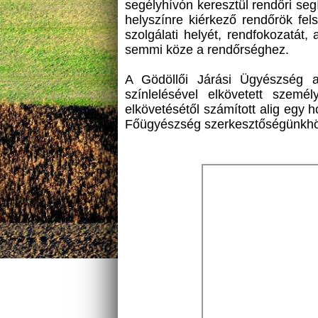
segélyhívón keresztül rendőri segí
helyszínre kiérkező rendőrök fel
szolgálati helyét, rendfokozatát, 
semmi köze a rendőrséghez.
A Gödöllői Járási Ügyészség a l
színlelésével elkövetett szem
elkövetésétől számított alig egy 
Főügyészség szerkesztőségünkhöz