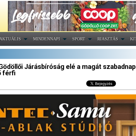
AKTUÁLIS
MINDENNAPI
SPORT
RIASZTÁS
KI
a Gödöllői Járásbíróság elé a magát szabadna
 férfi