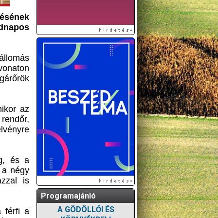
tésének
adnapos
 állomás
 vonaton
gárőrök
mikor az
 rendőr,
lvényre
eg, és a
e a négy
azzal is
Programajánló
A GÖDÖLLŐI ÉS
 férfi a