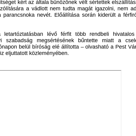
tséget kért az általa bűnözőnek vélt sértettek elszállítá
szólítására a vádlott nem tudta magát igazolni, nem 
a parancsnoka nevét. Előállítása során kiderült a férfir
etartóztatásban lévő férfit több rendbeli hivatalos 
élyi szabadság megsértésének bűntette miatt a cse
hónapon belül bíróság elé állította – olvasható a Pest V
 eljuttatott közleményében.