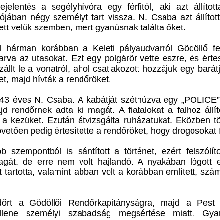
elentés a segélyhívóra egy férfitól, aki azt állítot
ójában négy személyt tart vissza. N. Csaba azt állítot
tt velük szemben, mert gyanúsnak találta őket.
ül hárman korábban a Keleti pályaudvarról Gödöllő fel
va az utasokat. Ezt egy polgárőr vette észre, és értes
zállt le a vonatról, ahol csatlakozott hozzájuk egy barátj
ket, majd hívták a rendőröket.
43 éves N. Csaba. A kabátját széthúzva egy „POLICE” 
d rendőrnek adta ki magát. A fiatalokat a falhoz állít
el a kezüket. Ezután átvizsgálta ruházatukat. Eközben t
övetően pedig értesítette a rendőröket, hogy drogosokat f
szempontból is sántított a történet, ezért felszólít
magát, de erre nem volt hajlandó. A nyakában lógott 
tartotta, valamint abban volt a korábban említett, szám
endőrt a Gödöllői Rendőrkapitányságra, majd a Pest
ellene személyi szabadság megsértése miatt. Gyanú