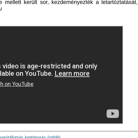
e mellett került sor, kezdeményezték a letartóztatását
u
vasútállomás
,
kapitányság
,
Gödöllő