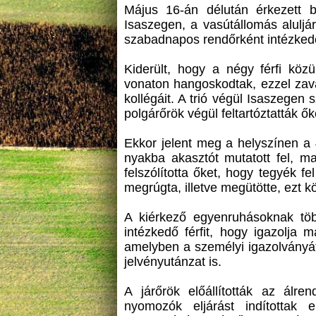
Május 16-án délután érkezett bej
Isaszegen, a vasútállomás aluljár
szabadnapos rendőrként intézkede
Kiderült, hogy a négy férfi köz
vonaton hangoskodtak, ezzel zavar
kollégáit. A trió végül Isaszegen s
polgárőrök végül feltartóztatták ő
Ekkor jelent meg a helyszínen a 
nyakba akasztót mutatott fel, maj
felszólította őket, hogy tegyék f
megrúgta, illetve megütötte, ezt k
A kiérkező egyenruhásoknak több 
intézkedő férfit, hogy igazolja 
amelyben a személyi igazolványát 
jelvényutánzat is.
A járőrök előállították az álr
nyomozók eljárást indítottak 