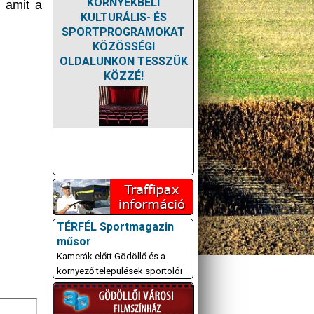
KÖRNYÉKBELI
, amit a
KULTURÁLIS- ÉS
SPORTPROGRAMOKAT
KÖZÖSSÉGI
OLDALUNKON TESSZÜK
KÖZZÉ!
TÉRFÉL Sportmagazin
műsor
Kamerák előtt Gödöllő és a
környező települések sportolói