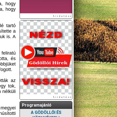
ta, hogy
ta, hogy
é tartó
ítette a
uk is. A
feliratú
otta, és
öbbjüket
ogott.
ották az
egy tok,
 nélküli
Programajánló
 megyei
A GÖDÖLLŐI ÉS
sítotti