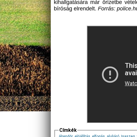
kihallgatására már őrizetbe vétel
bíróság elrendelt.
Forrás: police.h
Címkék
álrendőr
,
előállítás
,
elfogás
,
aluljáró
,
Isaszeg
,