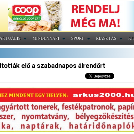
AKTUÁLIS
MINDENNAPI
SPORT
RIASZTÁS
KI
lították elő a szabadnapos álrendőrt