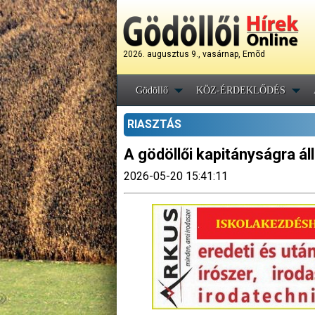
2026. augusztus 9., vasárnap, Emõd
Gödöllő
KÖZ-ÉRDEKLŐDÉS
RIASZTÁS
A gödöllői kapitányságra ál
2026-05-20 15:41:11