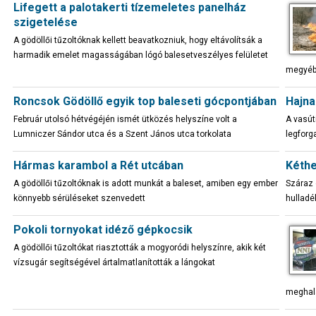
Lifegett a palotakerti tízemeletes panelház
szigetelése
A gödöllői tűzoltóknak kellett beavatkozniuk, hogy eltávolítsák a
harmadik emelet magasságában lógó balesetveszélyes felületet
megyébe
Roncsok Gödöllő egyik top baleseti gócpontjában
Hajna
Február utolsó hétvégéjén ismét ütközés helyszíne volt a
A vasút
Lumniczer Sándor utca és a Szent János utca torkolata
legforg
Hármas karambol a Rét utcában
Kéthe
A gödöllői tűzoltóknak is adott munkát a baleset, amiben egy ember
Száraz 
könnyebb sérüléseket szenvedett
hulladé
Pokoli tornyokat idéző gépkocsik
A gödöllői tűzoltókat riasztották a mogyoródi helyszínre, akik két
vízsugár segítségével ártalmatlanították a lángokat
meghala