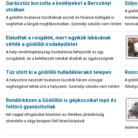
Garázstűz borzolta a kedélyeket a Bercsényi
Súlyo
utcában
A gödöl
A gödöllői hivatásos tűzoltóknak aszódi és fővárosi kollégáik is
közleke
segítettek a lángok megfékezésében. Személyi sérülés nem történt
tenniva
Elaludtak a rongálók, mert egyikük lakásának
vélték a gödöllői irodaépületet
A helyi rendőrkapitányság munkatársai befejezték az ügy
vizsgálatát, és a keletkezett iratokat átadták az ügyészségnek
Tűz ütött ki a gödöllői hulladéklerakó telepen
Roncs
A helyszínre riasztott hivatásos tűzoltók három vízsugár
A gödöl
segítségével lettek úrrá a helyzeten. Személyi sérülés nem történt
Őrbotty
Rendőrkézen a Gödöllőn is gépkocsikat lopó és
feltörő gyanúsítottak
Két nappal elfogásukat követően az illetékes járásbíróság
elrendelte a négy kerepesi férfi letartóztatását
érdeme