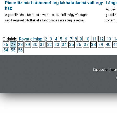
Pincetűz miatt átmenetileg lakhatatlanná vált egy
Lángo
ház
Az óév 
A gödöllői és a fővárosi hivatásos tűzoltók négy vízsugár
gödöllő
segítségével oltották el a lángokat az isaszegi esetnél
történt
Oldalak:
Rovat címlap
2
3
4
5
6
7
8
9
10
11
12
13
1
26
27
28
29
30
31
32
33
34
35
36
37
38
39
40
4
54
55
56
Kapcsolat
|
Imp
©