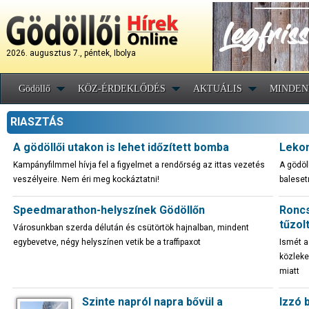
2026. augusztus 7., péntek, Ibolya
Gödöllő
KÖZ-ÉRDEKLŐDÉS
AKTUÁLIS
MINDEN
RIASZTÁS
A gödöllői utakon is lehet időzített bomba
Lekon
Kampányfilmmel hívja fel a figyelmet a rendőrség az ittas vezetés
A gödöl
veszélyeire. Nem éri meg kockáztatni!
baleset
Speedmarathon-helyszínek Gödöllőn
Roncs
tűzol
Városunkban szerda délután és csütörtök hajnalban, mindent
egybevetve, négy helyszínen vetik be a traffipaxot
Ismét a
közleke
miatt
Szinte napról napra bővül a
Izzó 