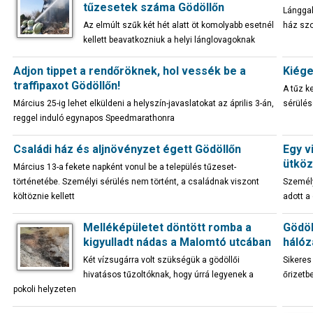
tűzesetek száma Gödöllőn
Lánggal
Az elmúlt szűk két hét alatt öt komolyabb esetnél
ház szo
kellett beavatkozniuk a helyi lánglovagoknak
Adjon tippet a rendőröknek, hol vessék be a
Kiége
traffipaxot Gödöllőn!
A tűz k
Március 25-ig lehet elküldeni a helyszín-javaslatokat az április 3-án,
sérülés
reggel induló egynapos Speedmarathonra
Családi ház és aljnövényzet égett Gödöllőn
Egy v
ütköz
Március 13-a fekete napként vonul be a település tűzeset-
történetébe. Személyi sérülés nem történt, a családnak viszont
Személy
költöznie kellett
adott a
Melléképületet döntött romba a
Gödöl
kigyulladt nádas a Malomtó utcában
hálóz
Két vízsugárra volt szükségük a gödöllői
Sikeres
hivatásos tűzoltóknak, hogy úrrá legyenek a
őrizetb
pokoli helyzeten