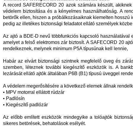
A record SAFERECORD 20 azok számára készült, akiknek ki
védelem biztosítása és a kényelmes használhatóság. A rend
betörők ellen, hiszen a próbálkozásaiknak kiemelten hosszú i
pedig az illetékes biztonsági feladatot ellátó személyek közbe
Az ajtó a BDE-D nevű többfunkciós kapcsoló használatával 
amelyet a felső elektromos zár biztosít. A SAFECORD 20 ajt
rendelkeznek, melynek minimum P5A típusúnak kell lennie,
Habár az elvárt biztonsági szintnek megfelelő üveg és zárá
szemben, léteznek további kiegészítő eszközök is. A bankb
lezárását ellátó ajtók általában P6B (B1) típusú üveggel rend
A védelem megerősítésére a következő elemek állnak rendelk
• MPV motorral ellátott rúdzár
• Padlósín
• Kiegészítő padlózár
Az előbb említett eszközök mindegyike a tolóajtók biztonság
sikeres betörések, behatolások esélyét.