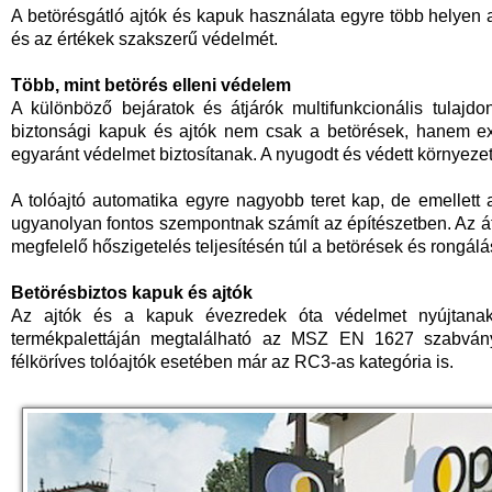
A betörésgátló ajtók és kapuk használata egyre több helyen al
és az értékek szakszerű védelmét.
Több, mint betörés elleni védelem
A különböző bejáratok és átjárók multifunkcionális tulajd
biztonsági kapuk és ajtók nem csak a betörések, hanem ext
egyaránt védelmet biztosítanak. A nyugodt és védett környeze
A tolóajtó automatika egyre nagyobb teret kap, de emellett
ugyanolyan fontos szempontnak számít az építészetben. Az 
megfelelő hőszigetelés teljesítésén túl a betörések és rongálá
Betörésbiztos kapuk és ajtók
Az ajtók és a kapuk évezredek óta védelmet nyújtanak 
termékpalettáján megtalálható az MSZ EN 1627 szabvány
félköríves tolóajtók esetében már az RC3-as kategória is.