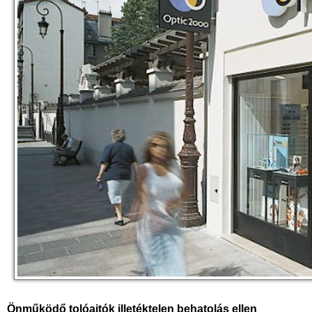
Önműködő tolóajtók illetéktelen behatolás ellen