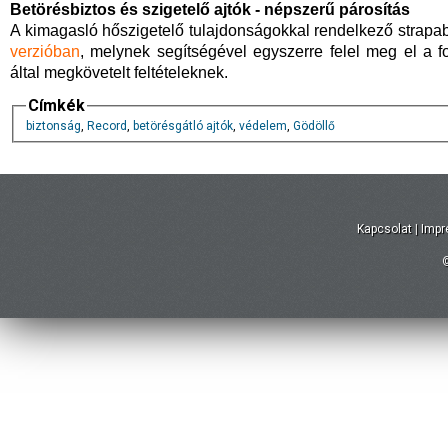
Betörésbiztos és szigetelő ajtók - népszerű párosítás
A kimagasló hőszigetelő tulajdonságokkal rendelkező strapa
verzióban
, melynek segítségével egyszerre felel meg el a 
által megkövetelt feltételeknek.
Címkék
biztonság
,
Record
,
betörésgátló ajtók
,
védelem
,
Gödöllő
Kapcsolat
|
Imp
©