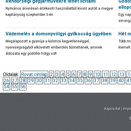
Rendőrségi gépjárművekre lehet licitálni
Gödöl
ellop
Nyilvános árverésen értékesíti használatból kivont autóit a megyei
kapitányság szeptember 5-én
Egy nap 
sírrong
Vádemelés a domonyvölgyi gyilkosság ügyében
Hét n
Megalapozott a gyanúja a különös kegyetlenséggel,
Több mi
nyereségvágyból elkövetett emberölés bűntettének, aminek
kiemelt
áldozata egy gödöllői hölgy volt
Oldalak:
Rovat címlap
2
3
4
5
6
7
8
9
10
11
12
13
1
26
27
28
29
30
31
32
33
34
35
36
37
38
39
40
4
54
55
56
Kapcsolat
|
Imp
©