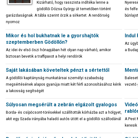
Kizárható, hogy rasszista indítéka lenne a
Nyeresé
gödöllői Dózsa György út temetőben történt
és felf
garázdaságnak. A tábla szerint őrzik a sírkertet. A rendőrség
bűnlaj
nyomoz
Mikor és hol bukhatnak le a gyorshajtók
Indul
szeptemberben Gödöllőn?
Az ügyb
Az idei év első őszi hónapjában hét olyan nap várható, amikor
a Budap
biztosan bevetik a traffipaxot a helyi rendőrök
Saját lakásában követeltek pénzt a sértettől
Mentő
A gödöllői kapitányság munkatársai személyi szabadság
Baleset
megsértésének alapos gyanúja miatt két férfi azonosításához kérik
vezető 
a lakosság segítségét
Súlyosan megsérült a zebrán elgázolt gyalogos
Videó
rabló
Borda- és csípőcsont-törésekkel szállították kórházba azt a hölgyet,
akit egy Szada irányába haladó autós ütött el a gödöllői szállodánál
A Pest 
keresik