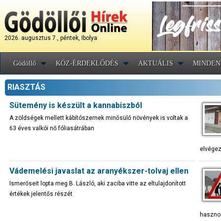
2026. augusztus 7., péntek, Ibolya
Gödöllő
KÖZ-ÉRDEKLŐDÉS
AKTUÁLIS
MINDEN
RIASZTÁS
Sütemény is készült a kannabiszból
A zöldségek mellett kábítószernek minősülő növények is voltak a
63 éves valkói nő fóliasátrában
elvége
Vádemelési javaslat az aranyékszer-tolvaj ellen
Ismerőseit lopta meg B. László, aki zaciba vitte az eltulajdonított
értékek jelentős részét
haszno