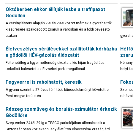
Októberben ekkor állítják lesbe a traffipaxot
Gödöllőn
A vezénylésterv alapján 7-e és 29-e között mérnek a gyorshajtók
kiszűrésére szakosodott zsaruk a városban és a főbb bevezető
utakon
gyorsha
Életveszélyes sérülésekkel szállították kórházba
Hétfő
a gödöllői HÉV-gázolás áldozatát
zsar
Feltehetőleg a figyelmetlenség okozta a kis híján tragédiába
Néhány 
torkollott balesetet az Erzsébet-parki megállónál
helyi k
Fegyverrel is rabolhatott, keresik
Fokoz
A gyanú szerint a 27 éves férfi több bűncselekményt követett el
Szombat
Pest megye területén
ruházat
Részeg szemüveg és borulás-szimulátor érkezik
Gödöllőre
Szeptember 24-től 29-ig a TESCO parkolójában állomásozik a
Biztonságosan közlekedni egy életúton elnevezésű országjáró