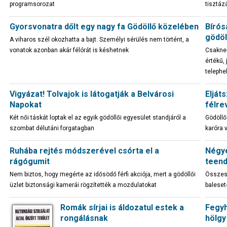
programsorozat
tisztáz
Gyorsvonatra dőlt egy nagy fa Gödöllő közelében
Bírós
gödöl
A viharos szél okozhatta a bajt. Személyi sérülés nem történt, a
vonatok azonban akár félórát is késhetnek
Csaknem
értékű, 
telephe
Vigyázat! Tolvajok is látogatják a Belvárosi
Elját
Napokat
félre
Két női táskát loptak el az egyik gödöllői egyesület standjáról a
Gödöllő
szombat délutáni forgatagban
karóra v
Ruhába rejtés módszerével csórta el a
Négye
rágógumit
teen
Nem biztos, hogy megérte az idősödő férfi akciója, mert a gödöllői
Összese
üzlet biztonsági kamerái rögzítették a mozdulatokat
baleset
Romák sírjai is áldozatul estek a
Fegyh
rongálásnak
hölgy