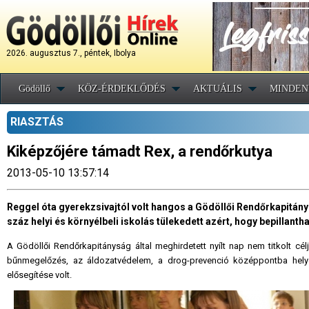
2026. augusztus 7., péntek, Ibolya
Gödöllő
KÖZ-ÉRDEKLŐDÉS
AKTUÁLIS
MINDEN
RIASZTÁS
Kiképzőjére támadt Rex, a rendőrkutya
2013-05-10 13:57:14
Reggel óta gyerekzsivajtól volt hangos a Gödöllői Rendőrkapitán
száz helyi és környélbeli iskolás tülekedett azért, hogy bepillant
A Gödöllői Rendőrkapitányság által meghirdetett nyílt nap nem titkolt c
bűnmegelőzés, az áldozatvédelem, a drog-prevenció középpontba helyez
elősegítése volt.