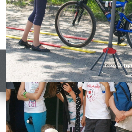
Kapcsolat
|
Imp
©