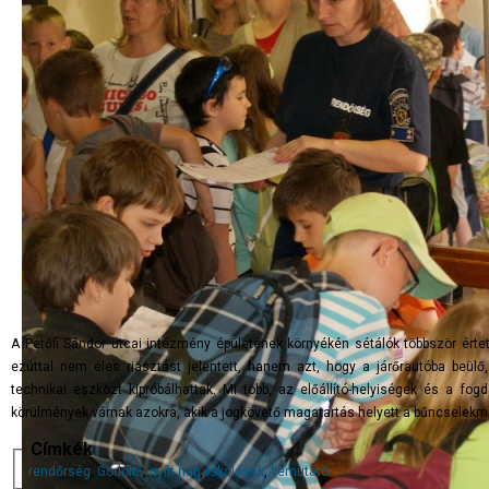
A Petőfi Sándor utcai intézmény épületének környékén sétálók többször érte
ezúttal nem éles riasztást jelentett, hanem azt, hogy a járőrautóba beülő
technikai eszközt kipróbálhattak. Mi több, az előállító-helyiségek és a fog
körülmények várnak azokra, akik a jogkövető magatartás helyett a bűncselekm
Címkék
rendőrség
,
Gödöllő
,
nyílt nap
,
iskolások
,
bemutató