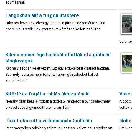
egymásnak
Lángokban állt a furgon utastere
Ütközés következtében gyulladt ki a jármű, időben érkeztek a
gödöllői tűzoltók. Egy gyermeket kórházba kellett szállítani
sérülte
Kilenc ember égő hajlékát oltották el a gödöllői
lánglovagok
Két helyiségben keletkezett tűz egy erdőkertesi családi házban.
Személyi sérülés nem történt, három gázpalackot kellett
kimenekíteni
Kitörték a fogát a rablás áldozatának
Vascs
Néhány órán belül elfogták a gödöllői rendőrök a bűncselekmény
A gödöll
elkövetésével gyanúsítható három férfit
vették 
Tüzet okozott a villámcsapás Gödöllőn
Időbe
Pest megyében több helyszínre is riasztani kellett a tűzoltókat az
Erdőker