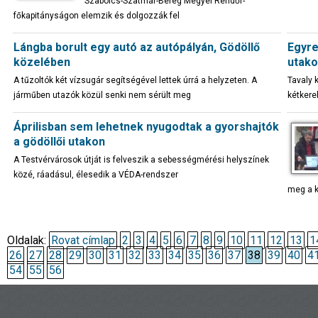
Szabolcs-Szatmár-Bereg Megyei Rendőr-
főkapitányságon elemzik és dolgozzák fel
Lángba borult egy autó az autópályán, Gödöllő
Egyre
közelében
utako
A tűzoltók két vízsugár segítségével lettek úrrá a helyzeten. A
Tavaly 
járműben utazók közül senki nem sérült meg
kétkere
Áprilisban sem lehetnek nyugodtak a gyorshajtók
a gödöllői utakon
A Testvérvárosok útját is felveszik a sebességmérési helyszínek
közé, ráadásul, élesedik a VÉDA-rendszer
meg a k
Oldalak:
Rovat címlap
2
3
4
5
6
7
8
9
10
11
12
13
1
26
27
28
29
30
31
32
33
34
35
36
37
38
39
40
4
54
55
56