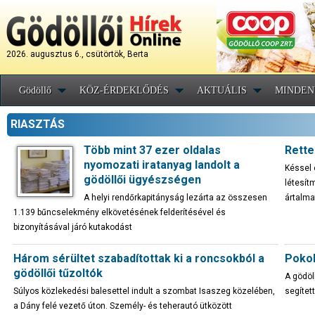
2026. augusztus 6., csütörtök, Berta
Gödöllő
KÖZ-ÉRDEKLŐDÉS
AKTUÁLIS
MINDEN
RIASZTÁS
Több mint 37 ezer oldalas
Rette
nyomozati iratanyag landolt a
Késsel 
gödöllői ügyészségen
létesí
A helyi rendőrkapitányság lezárta az összesen
ártalma
1.139 bűncselekmény elkövetésének felderítésével és
bizonyításával járó kutakodást
Három sérültet szabadítottak ki a roncsokból a
Pokol
gödöllői tűzoltók
A gödöl
Súlyos közlekedési balesettel indult a szombat Isaszeg közelében,
segítet
a Dány felé vezető úton. Személy- és teherautó ütközött