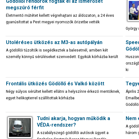
Gödöllői rendőrök fogták el az ismerősét
megszúró férfit
Életmentő műtétet kellett végrehajtani az áldozaton, a 24 éves
gyanúsítottat a Pest megyei nyomozók őrizetbe vették
György 
Utoléréses ütközés az M3-as autópályán
Speed
Gödöl
A gödöllői tűzoltók is segédkeztek a balesetnél, amiben két
személy könnyű sérüléseket szenvedett. Egyikük kórházba került
Huszonn
országb
ki
Frontális ütközés Gödöllő és Valkó között
Tegye
Négy súlyos sérültet kellett ellátni a helyszínre érkező mentőknek,
Április
egyet helikopterrel szállítottak kórházba
Emailbe
Gödöllőr
Tudni akarja, hogyan működik a
Nem é
VÉDA-rendszer?
A gödöl
A szabályszegő gödöllői autósok ügyeit a
három g