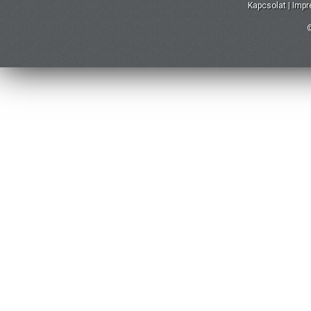
Kapcsolat
|
Imp
©