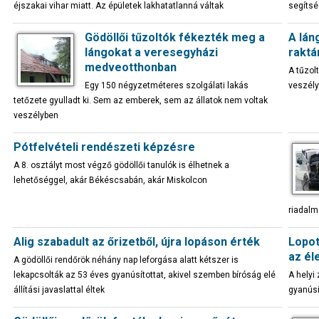
éjszakai vihar miatt. Az épületek lakhatatlanná váltak
segítsé
Gödöllői tűzoltók fékezték meg a
A lán
lángokat a veresegyházi
raktá
medveotthonban
A tűzol
Egy 150 négyzetméteres szolgálati lakás
veszély
tetőzete gyulladt ki. Sem az emberek, sem az állatok nem voltak
veszélyben
Pótfelvételi rendészeti képzésre
A 8. osztályt most végző gödöllői tanulók is élhetnek a
lehetőséggel, akár Békéscsabán, akár Miskolcon
riadalm
Alig szabadult az őrizetből, újra lopáson érték
Lopot
az él
A gödöllői rendőrök néhány nap leforgása alatt kétszer is
lekapcsolták az 53 éves gyanúsítottat, akivel szemben bíróság elé
A helyi
állítási javaslattal éltek
gyanúsí