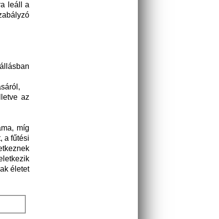
 leáll a
zabályzó
 állásban
sáról,
lletve az
áma, míg
 a fűtési
etkeznek
letkezik
ak életet