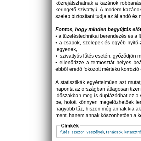
közrejátszhatnak a kazánok robbanás
keringető szivattyú. A modern kazáno
szelep biztosítani tudja az állandó és
Fontos, hogy minden begyújtás előt
• a tüzeléstechnikai berendezés és a fűt
• a csapok, szelepek és egyéb nyitó-z
legyenek,
• szivattyús fűtés esetén, győződjön 
• ellenőrizze a termosztát helyes beá
ebből eredő fokozott mértékű korrózió
A statisztikák egyértelműen azt mut
naponta az országban átlagosan tizenha
időszakban meg is duplázódhat ez a 
be, holott könnyen megelőzhetőek le
nagyobb tűz, hiszen még annak kialak
ment, hanem annak köszönhetően a kel
Címkék
fűtési szezon
,
veszélyek
,
tanácsok
,
katasztr