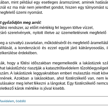
ában, mint például egy esetleges áramszünet, aminek hatására
knál ez ma már nem jelenthet gondot, hiszen egy túlnyomást s
 megfelelő üzemi nyomást.
t győződjön meg arról:
ési rendszer, az előírt mértékig fel legyen töltve vízzel,
áró szerelvények, nyitott illetve az üzemeltetésnek megfelelő
meg a szivattyú zavartalan, működéséről és megfelelő áramellátá
llítását, a kondenzáció és ezzel együtt járó kátrányosodás, i
 elkerülése érdekében.
atják, hogy a fűtési időszakban megemelkedik a lakástüzek sz
t lakástűzhöz riasztják a katasztrófavédelem tűzoltóegységeit,
szám. A lakástüzek leggyakrabban emberi mulasztás miatt köv
nnének. Azokban a lakásokban, ahol füstérzékelő van, nem ke
ulásakor meg lehet fékezni a lángokat. Egy füstérzékelő nemcs
etkező károk mértéke is jóval kisebb.
ófavédelem
,
Gödöllő