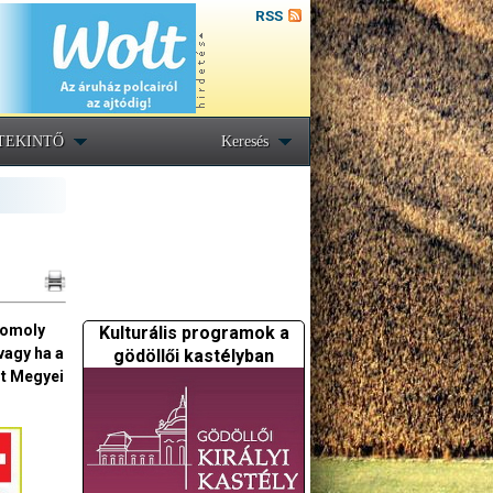
RSS
TEKINTŐ
Keresés
 komoly
Kulturális programok a
vagy ha a
gödöllői kastélyban
st Megyei