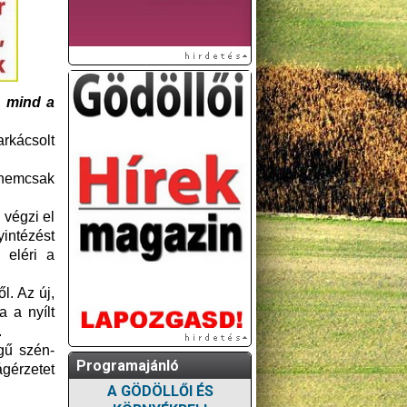
, mind a
rkácsolt
s nemcsak
 végzi el
yintézést
 eléri a
. Az új,
a a nyílt
.
gű szén-
Programajánló
gérzetet
A GÖDÖLLŐI ÉS