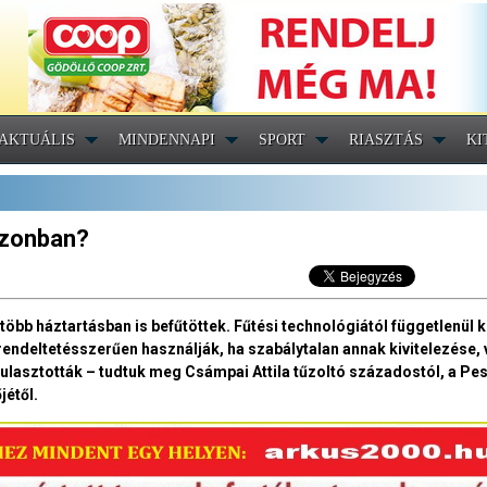
AKTUÁLIS
MINDENNAPI
SPORT
RIASZTÁS
KI
zezonban?
több háztartásban is befűtöttek. Fűtési technológiától függetlenül
 rendeltetésszerűen használják, ha szabálytalan annak kivitelezése, 
ulasztották – tudtuk meg Csámpai Attila tűzoltó századostól, a Pe
jétől.