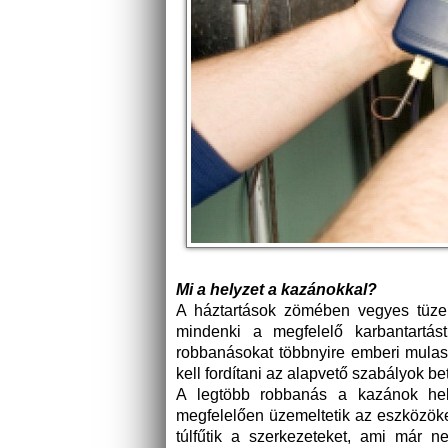
Mi a helyzet a kazánokkal?
A háztartások zömében vegyes tüz
mindenki a megfelelő karbantartás
robbanásokat többnyire emberi mulas
kell fordítani az alapvető szabályok be
A legtöbb robbanás a kazánok hel
megfelelően üzemeltetik az eszközök
túlfűtik a szerkezeteket, ami már