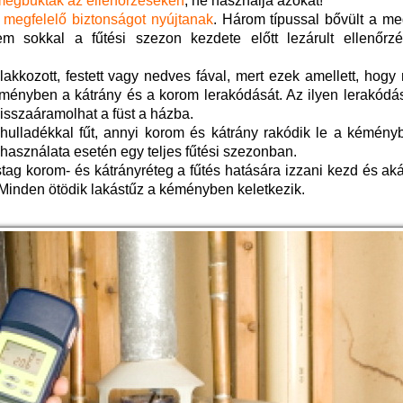
megbuktak az ellenőrzéseken
, ne használja azokat!
k
megfelelő biztonságot nyújtanak
. Három típussal bővült a me
em sokkal a fűtési szezon kezdete előtt lezárult ellenőrzé
 lakkozott, festett vagy nedves fával, mert ezek amellett, hog
ményben a kátrány és a korom lerakódását. Az ilyen lerakódás
visszaáramolhat a füst a házba.
i hulladékkal fűt, annyi korom és kátrány rakódik le a kémén
használata esetén egy teljes fűtési szezonban.
stag korom- és kátrányréteg a fűtés hatására izzani kezd és ak
 Minden ötödik lakástűz a kéményben keletkezik.