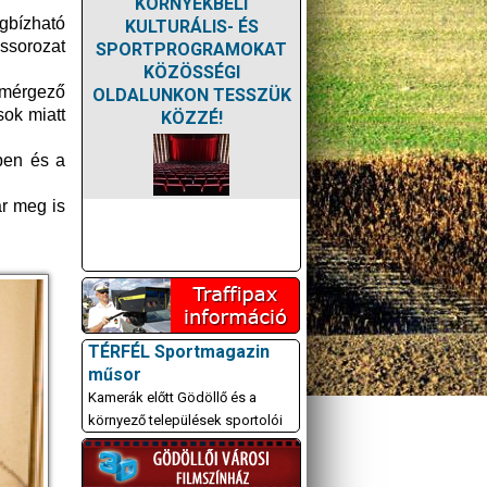
KÖRNYÉKBELI
gbízható
KULTURÁLIS- ÉS
ssorozat
SPORTPROGRAMOKAT
KÖZÖSSÉGI
y mérgező
OLDALUNKON TESSZÜK
ok miatt
KÖZZÉ!
yben és a
ár meg is
TÉRFÉL Sportmagazin
műsor
Kamerák előtt Gödöllő és a
környező települések sportolói