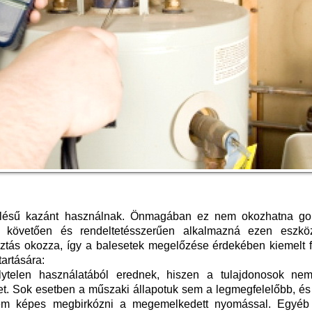
elésű kazánt használnak. Önmagában ez nem okozhatna go
t követően és rendeltetésszerűen alkalmazná ezen eszkö
ztás okozza, így a balesetek megelőzése érdekében kiemelt f
tartására:
ytelen használatából erednek, hiszen a tulajdonosok ne
et. Sok esetben a műszaki állapotuk sem a legmegfelelőbb, és
 nem képes megbirkózni a megemelkedett nyomással. Egyéb