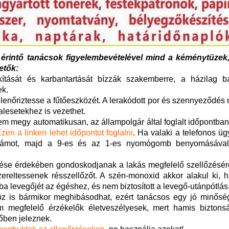
s érintő tanácsok figyelembevételével mind a kéménytüzek
etők:
tását és karbantartását bízzák szakemberre, a házilag ba
ek.
llenőriztesse a fűtőeszközét. A lerakódott por és szennyeződé
alesetekhez is vezethet.
m megy automatikusan, az állampolgár által foglalt időpontban
zen a linken lehet időpontot foglalni
. Ha valaki a telefonos üg
nszámot, majd a 9-es és az 1-es nyomógomb benyomásával
ése érdekében gondoskodjanak a lakás megfelelő szellőzéséről
zereltessenek résszellőzőt. A szén-monoxid akkor alakul ki, h
a levegőjét az égéshez, és nem biztosított a levegő-utánpótlás
z is bármikor meghibásodhat, ezért tanácsos egy jó minősé
m megfelelő érzékelők életveszélyesek, mert hamis biztonsá
dőben jeleznek.