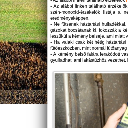
• Az alábbi linken található érzékelők
• Az alábbi linken található érzékelő
szén-monoxid-érzékelők listája a n
eredményeképpen.
• Ne fűtsenek háztartási hulladékkal,
gázokat bocsátanak ki, fokozzák a ké
leszűkül a kémény belseje, ami miatt 
• Ha valaki csak két hétig háztartás
fűtőeszközben, mint normál fűtőanyag 
• A kémény belső falára lerakódott va
gyulladhat, ami lakástűzhöz vezethet.