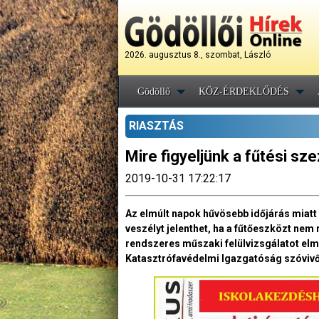
2026. augusztus 8., szombat, László
Gödöllő
KÖZ-ÉRDEKLŐDÉS
RIASZTÁS
Mire figyeljünk a fűtési s
2019-10-31 17:22:17
Az elmúlt napok hűvösebb időjárás miatt 
veszélyt jelenthet, ha a fűtőeszközt nem
rendszeres műszaki felülvizsgálatot elm
Katasztrófavédelmi Igazgatóság szóvivő