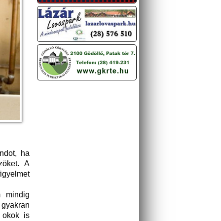
ndot, ha
zöket. A
igyelmet
m mindig
 gyakran
 okok is