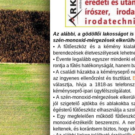
Az alábbi, a gödöllői lakosságot i
szén-monoxid-mérgezések elkerülh
• A fűtőeszköz és a kémény kialakí
berendezések életveszélyesek lehetn
• Évente legalább egyszer mindenki e
rontja a fűtés hatékonyságát, hanem b
• A családi házakba a kéményseprő ne
az ingyenes ellenőrzést és tisztítást.
E
választja, hívja a 1818-as telefo
kéményseprő-ipari ügyfélszolgálatot.
• A szén-monoxid-mérgezések elkerül
jól szigetelő ajtókba és ablakokba s
égésterű fűtőeszköz elhasználja a szob
• Egy megfelelően működő fűtőeszkö
monoxid-érzékelőt beszerezni. A ne
keltenek, és korántsem biztos, hogy i