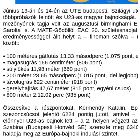
Június 13-án és 14-én az UTE budapesti, Szilágyi utc
többpróbázók felnőtt és U23-as magyar bajnokságát. 
mezőnyének tagja volt az augusztusi birminghami Eu
Sarolta is. A MATE-Gödöllői EAC 20. születésnapjá
eredményességgel állt helyt a – finoman szólva – 
között:
• 100 méteres gátfutás 13,33 másodperc (1.075 pont, 
• magasugrás 166 centiméter (806 pont)
• súlylökés 11,98 méter (660 pont)
• 200 méter 23,65 másodperc (1.015 pont, idei legjobb
• távolugrás 622 centiméter (918 pont)
• gerelyhajítás 47,67 méter (815 pont, egyéni csúcs)
• 800 méter 2:12,02 perc (935 pont)
Összesítve a részpontokat, Körmendy Katalin, Ep
szezoncsúcsot jelentő 6224 pontig jutott, amivel 
előnnyel U23-as bajnok lett – a 2. helyen végzett a
Szabina (Budapesti Honvéd SE) szerezte meg 6340 
haladja meg az Európa-bajnoki indulási szintet.