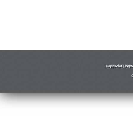
Kapcsolat
|
Imp
©