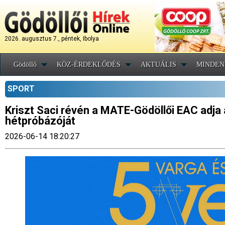
2026. augusztus 7., péntek, Ibolya
Gödöllő
KÖZ-ÉRDEKLŐDÉS
AKTUÁLIS
MINDEN
SPORT
Kriszt Saci révén a MATE-Gödöllői EAC adja
hétpróbázóját
2026-06-14 18:20:27