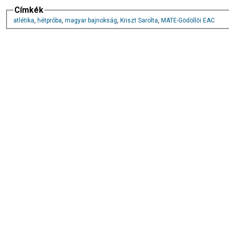
Címkék
atlétika
,
hétpróba
,
magyar bajnokság
,
Kriszt Sarolta
,
MATE-Gödöllői EAC