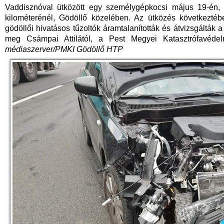
Vaddisznóval ütközött egy személygépkocsi május 19-én, 
kilométerénél, Gödöllő közelében. Az ütközés következtébe
gödöllői hivatásos tűzoltók áramtalanították és átvizsgálták a
meg Csámpai Attilától, a Pest Megyei Katasztrófavédel
médiaszerver/PMKI Gödöllő HTP