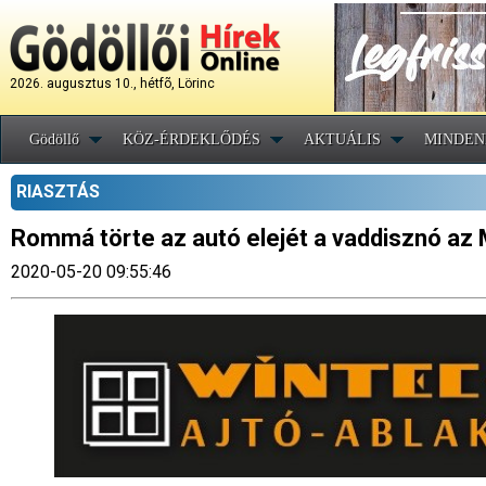
2026. augusztus 10., hétfõ, Lörinc
Gödöllő
KÖZ-ÉRDEKLŐDÉS
AKTUÁLIS
MINDEN
RIASZTÁS
Rommá törte az autó elejét a vaddisznó az
2020-05-20 09:55:46