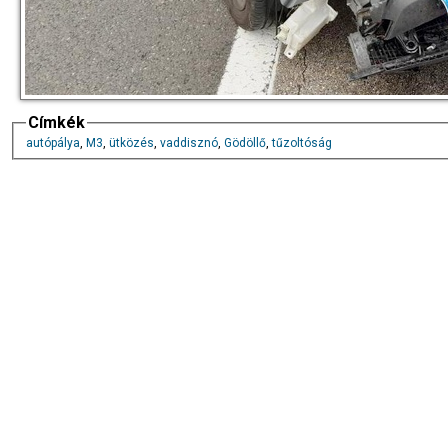
Címkék
autópálya
,
M3
,
ütközés
,
vaddisznó
,
Gödöllő
,
tűzoltóság