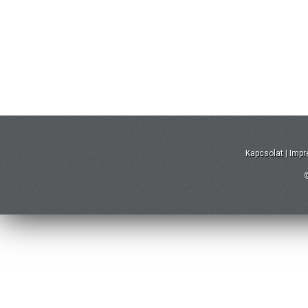
Kapcsolat
|
Imp
©