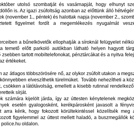
któber utolsó szombatját és vasárnapját, hogy elhunyt szer
llőn is. Az igazi zsúfoltság azonban az előttünk álló hétvégé
k (november 1., péntek) és halottak napja (november 2., szomb
etett figyelmet fordít a megemlékezés nyugalmát veszé
rceiben a bűnelkövetők ellophatják a síroknál felügyelet nélkü
 a temető előtt parkoló autókban látható helyen hagyott tárg
ebben tartott mobiltelefonokat, pénztárcákat és a nyitva felej
az értékeket.
 az átlagos többszörösére nő, az olykor zsúfolt utakon a megs
 könnyebben elveszíthetik türelmüket. Tovább nehezítheti a kö
 csökken a látótávolság, emellett a kisebb rutinnal rendelkez
etteik sírját.
k számára kijelölt járda, így az úttesten kénytelenek megköz
mények esetén gyalogosként, kerékpárosként javasolt a fényvi
arra kérik, hogy fokozott körültekintéssel közelítsék meg a 
kozott figyelemmel az úttest mellett haladó, a buszmegállók 
police.hu oldalon.