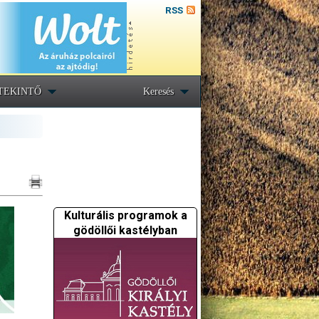
RSS
TEKINTŐ
Keresés
Kulturális programok a
gödöllői kastélyban