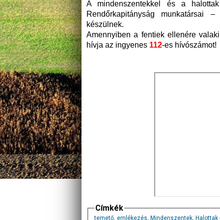
A mindenszentekkel és a halottak
Rendőrkapitányság munkatársai – 
készülnek.
Amennyiben a fentiek ellenére valak
hívja az ingyenes
112
-es hívószámot!
Címkék
temető
,
emlékezés
,
Mindenszentek
,
Halottak