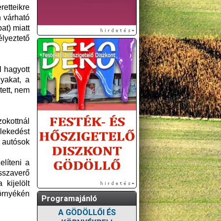
etteikre
n várható
at) miatt
lyeztető
l hagyott
yakat, a
tett, nem
zokottnál
zlekedést
ő autósok
elíteni a
sszaverő
kijelölt
környékén
Programajánló
A GÖDÖLLŐI ÉS