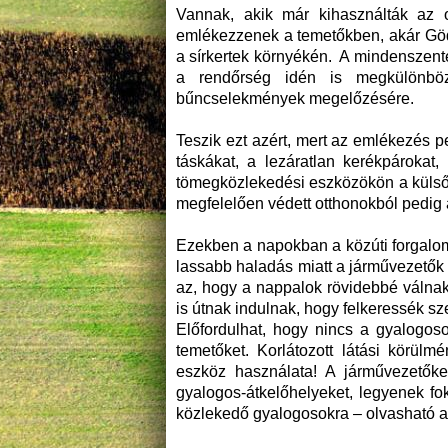
Vannak, akik már kihasználták az o
emlékezzenek a temetőkben, akár Gödö
a sírkertek környékén. A mindenszente
a rendőrség idén is megkülönbözt
bűncselekmények megelőzésére.
Teszik ezt azért, mert az emlékezés pe
táskákat, a lezáratlan kerékpárokat,
tömegközlekedési eszközökön a külső zs
megfelelően védett otthonokból pedig 
Ezekben a napokban a közúti forgalom
lassabb haladás miatt a járművezetők
az, hogy a nappalok rövidebbé válnak,
is útnak indulnak, hogy felkeressék szer
Előfordulhat, hogy nincs a gyalogoso
temetőket. Korlátozott látási körül
eszköz használata! A járművezetőket 
gyalogos-átkelőhelyeket, legyenek fo
közlekedő gyalogosokra – olvasható a 