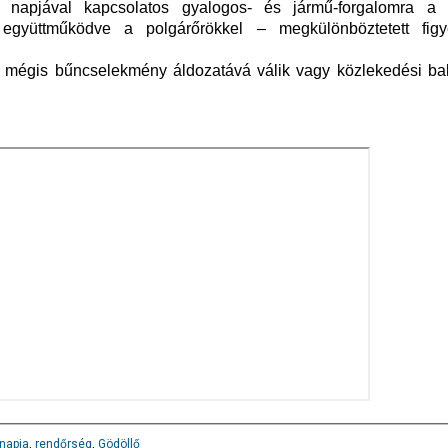
 napjával kapcsolatos gyalogos- és jármű-forgalomra a 
együttműködve a polgárőrökkel – megkülönböztetett fig
i mégis bűncselekmény áldozatává válik vagy közlekedési bale
 napja
,
rendőrség
,
Gödöllő