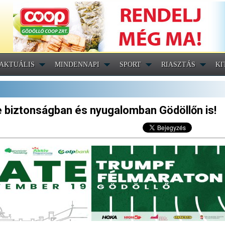
AKTUÁLIS
MINDENNAPI
SPORT
RIASZTÁS
KI
 biztonságban és nyugalomban Gödöllőn is!