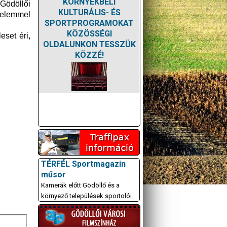
KÖRNYÉKBELI
Gödöllői
KULTURÁLIS- ÉS
yelemmel
SPORTPROGRAMOKAT
KÖZÖSSÉGI
set éri,
OLDALUNKON TESSZÜK
KÖZZÉ!
TÉRFÉL Sportmagazin
műsor
Kamerák előtt Gödöllő és a
környező települések sportolói