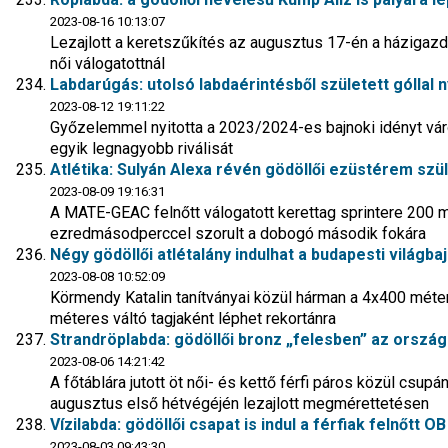
2023-08-16 10:13:07
Lezajlott a keretszűkítés az augusztus 17-én a házigazda
női válogatottnál
Labdarúgás: utolsó labdaérintésből született góllal n
2023-08-12 19:11:22
Győzelemmel nyitotta a 2023/2024-es bajnoki idényt vá
egyik legnagyobb riválisát
Atlétika: Sulyán Alexa révén gödöllői ezüstérem szü
2023-08-09 19:16:31
A MATE-GEAC felnőtt válogatott kerettag sprintere 200
ezredmásodperccel szorult a dobogó második fokára
Négy gödöllői atlétalány indulhat a budapesti világb
2023-08-08 10:52:09
Körmendy Katalin tanítványai közül hárman a 4x400 méte
méteres váltó tagjaként léphet rekortánra
Strandröplabda: gödöllői bronz „felesben” az orszá
2023-08-06 14:21:42
A főtáblára jutott öt női- és kettő férfi páros közül csup
augusztus első hétvégéjén lezajlott megmérettetésen
Vízilabda: gödöllői csapat is indul a férfiak felnőtt 
2023-08-03 09:43:30