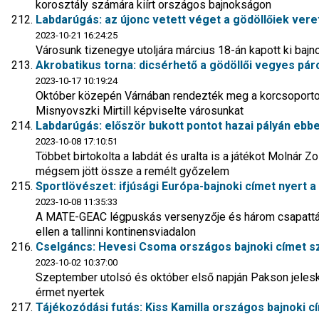
korosztály számára kiírt országos bajnokságon
Labdarúgás: az újonc vetett véget a gödöllőiek ver
2023-10-21 16:24:25
Városunk tizenegye utoljára március 18-án kapott ki baj
Akrobatikus torna: dicsérhető a gödöllői vegyes pá
2023-10-17 10:19:24
Október közepén Várnában rendezték meg a korcsoportos
Misnyovszki Mirtill képviselte városunkat
Labdarúgás: először bukott pontot hazai pályán ebbe
2023-10-08 17:10:51
Többet birtokolta a labdát és uralta is a játékot Molnár Z
mégsem jött össze a remélt győzelem
Sportlövészet: ifjúsági Európa-bajnoki címet nyert a g
2023-10-08 11:35:33
A MATE-GEAC légpuskás versenyzője és három csapattár
ellen a tallinni kontinensviadalon
Cselgáncs: Hevesi Csoma országos bajnoki címet sze
2023-10-02 10:37:00
Szeptember utolsó és október első napján Pakson jelesk
érmet nyertek
Tájékozódási futás: Kiss Kamilla országos bajnoki 