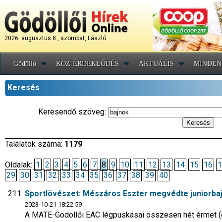
2026. augusztus 8., szombat, László
Gödöllő
KÖZ-ÉRDEKLŐDÉS
AKTUÁLIS
MINDEN
Keresés
Keresendő szöveg:
Találatok száma:
1179
Oldalak:
1
2
3
4
5
6
7
8
9
10
11
12
13
14
15
16
1
29
30
31
32
33
34
35
36
37
38
39
40
Sportlövészet: Mészáros Eszter megvédte juniorbaj
2023-10-21 18:22:59
A MATE-Gödöllői EAC légpuskásai összesen hét érmet (e