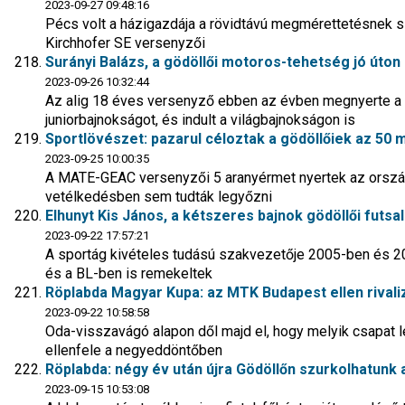
2023-09-27 09:48:16
Pécs volt a házigazdája a rövidtávú megmérettetésnek 
Kirchhofer SE versenyzői
Surányi Balázs, a gödöllői motoros-tehetség jó úton 
2023-09-26 10:32:44
Az alig 18 éves versenyző ebben az évben megnyerte a
juniorbajnokságot, és indult a világbajnokságon is
Sportlövészet: pazarul céloztak a gödöllőiek az 5
2023-09-25 10:00:35
A MATE-GEAC versenyzői 5 aranyérmet nyertek az országo
vetélkedésben sem tudták legyőzni
Elhunyt Kis János, a kétszeres bajnok gödöllői futsa
2023-09-22 17:57:21
A sportág kivételes tudású szakvezetője 2005-ben és 2
és a BL-ben is remekeltek
Röplabda Magyar Kupa: az MTK Budapest ellen rivaliz
2023-09-22 10:58:58
Oda-visszavágó alapon dől majd el, hogy melyik csapat
ellenfele a negyeddöntőben
Röplabda: négy év után újra Gödöllőn szurkolhatunk a
2023-09-15 10:53:08