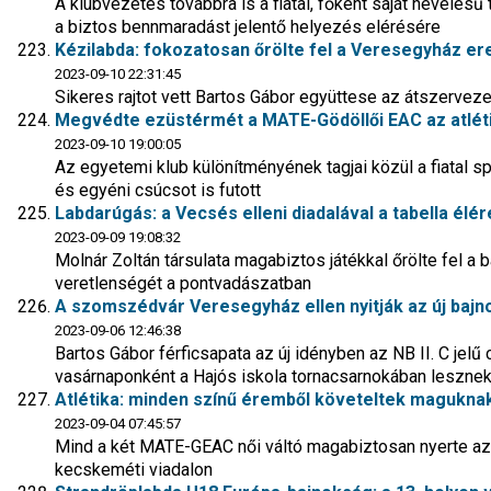
A klubvezetés továbbra is a fiatal, főként saját nevelésű
a biztos bennmaradást jelentő helyezés elérésére
Kézilabda: fokozatosan őrölte fel a Veresegyház ere
2023-09-10 22:31:45
Sikeres rajtot vett Bartos Gábor együttese az átszerveze
Megvédte ezüstérmét a MATE-Gödöllői EAC az atlét
2023-09-10 19:00:05
Az egyetemi klub különítményének tagjai közül a fiatal sp
és egyéni csúcsot is futott
Labdarúgás: a Vecsés elleni diadalával a tabella élér
2023-09-09 19:08:32
Molnár Zoltán társulata magabiztos játékkal őrölte fel a 
veretlenségét a pontvadászatban
A szomszédvár Veresegyház ellen nyitják az új bajno
2023-09-06 12:46:38
Bartos Gábor férficsapata az új idényben az NB II. C jelű 
vasárnaponként a Hajós iskola tornacsarnokában leszne
Atlétika: minden színű éremből követeltek maguknak
2023-09-04 07:45:57
Mind a két MATE-GEAC női váltó magabiztosan nyerte az
kecskeméti viadalon