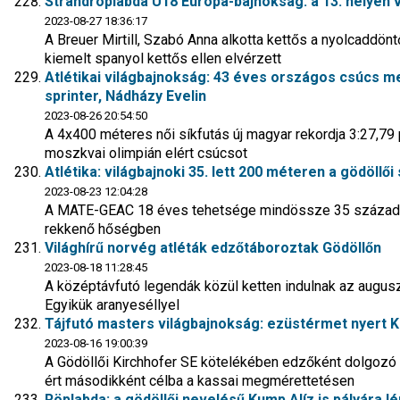
Strandröplabda U18 Európa-bajnokság: a 13. helyen 
2023-08-27 18:36:17
A Breuer Mirtill, Szabó Anna alkotta kettős a nyolcaddön
kiemelt spanyol kettős ellen elvérzett
Atlétikai világbajnokság: 43 éves országos csúcs m
sprinter, Nádházy Evelin
2023-08-26 20:54:50
A 4x400 méteres női síkfutás új magyar rekordja 3:27,79
moszkvai olimpián elért csúcsot
Atlétika: világbajnoki 35. lett 200 méteren a gödöllői
2023-08-23 12:04:28
A MATE-GEAC 18 éves tehetsége mindössze 35 századmás
rekkenő hőségben
Világhírű norvég atléták edzőtáboroztak Gödöllőn
2023-08-18 11:28:45
A középtávfutó legendák közül ketten indulnak az augus
Egyikük aranyeséllyel
Tájfutó masters világbajnokság: ezüstérmet nyert K
2023-08-16 19:00:39
A Gödöllői Kirchhofer SE kötelékében edzőként dolgoz
ért másodikként célba a kassai megmérettetésen
Röplabda: a gödöllői nevelésű Kump Alíz is pályára 