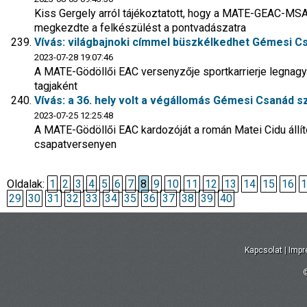
Kiss Gergely arról tájékoztatott, hogy a MATE-GEAC-MSA
megkezdte a felkészülést a pontvadászatra
Vívás: világbajnoki címmel büszkélkedhet Gémesi C
2023-07-28 19:07:46
A MATE-Gödöllői EAC versenyzője sportkarrierje legnagyo
tagjaként
Vívás: a 36. hely volt a végállomás Gémesi Csanád 
2023-07-25 12:25:48
A MATE-Gödöllői EAC kardozóját a román Matei Cidu állíto
csapatversenyen
Oldalak:
1
2
3
4
5
6
7
8
9
10
11
12
13
14
15
16
1
29
30
31
32
33
34
35
36
37
38
39
40
Kapcsolat
|
Imp
©