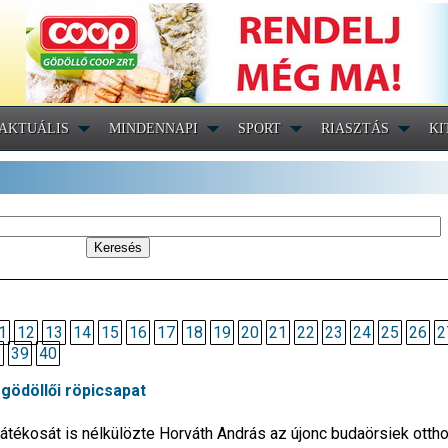
AKTUÁLIS
MINDENNAPI
SPORT
RIASZTÁS
KI
1
12
13
14
15
16
17
18
19
20
21
22
23
24
25
26
2
8
39
40
 gödöllői röpicsapat
átékosát is nélkülözte Horváth András az újonc budaörsiek otth