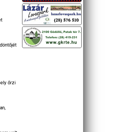
et
döntőjét
ely őrzi
an,