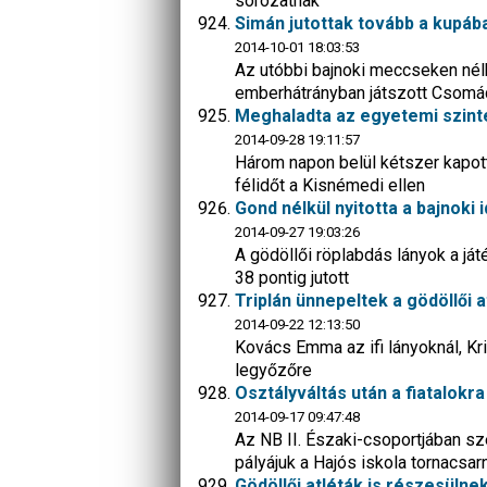
sorozatnak
Simán jutottak tovább a kupába
2014-10-01 18:03:53
Az utóbbi bajnoki meccseken nél
emberhátrányban játszott Csomá
Meghaladta az egyetemi szinte
2014-09-28 19:11:57
Három napon belül kétszer kapott
félidőt a Kisnémedi ellen
Gond nélkül nyitotta a bajnoki
2014-09-27 19:03:26
A gödöllői röplabdás lányok a já
38 pontig jutott
Triplán ünnepeltek a gödöllői 
2014-09-22 12:13:50
Kovács Emma az ifi lányoknál, Kri
legyőzőre
Osztályváltás után a fiatalokr
2014-09-17 09:47:48
Az NB II. Északi-csoportjában s
pályájuk a Hajós iskola tornacsar
Gödöllői atléták is részesülnek