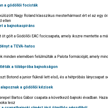
n a gödöllői focisták
külözött Nagy Roland klasszikus mesterhármast ért el az egy ór
d ellen
t a bajnokaspiráns
 öt gólt a Gödöllői EAC focicsapata, amely ikszre mentette a m
 idényt a TEVA-hatos
ték minden elemében felülmúlták a Palota formációját, amely mi
atléták a többpróba bajnokságon
szt Botond a junior fiúknál lett első, és a hétpróbás lánycsapat s
a alapoznak a gödöllői kézisek
zerepel Bartos Gábor csapata a következő bajnoki évadban. Haza
noka lesz
 a csapatbajnoki címért járó ötmilliós pénzdíjból