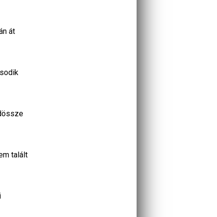
án át
ásodik
ndössze
em talált
i