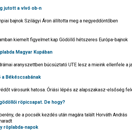
 jutott a vívó ob-n
mpiai bajnok Szilágyi Áron állította meg a negyeddöntőben
amban kiemelt figyelmet kap Gödöllő hétszeres Európa-bajnok
röplabda Magyar Kupában
ámai aranyszettben búcsúztató UTE lesz a mieink ellenfele a ja
lő a Békéscsabának
védőt városunk hatosa. Óriási lépés az alapszakasz-elsőség felé
 gödöllői röpicsapat. De hogy?
berény, de a pocsék kezdés után magára talált Horváth András
maradt
y röplabda-napok