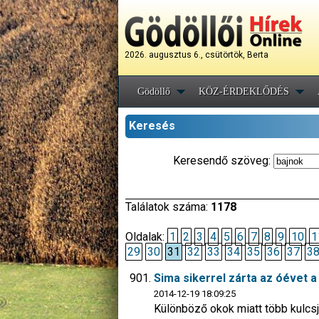
2026. augusztus 6., csütörtök, Berta
Gödöllő
KÖZ-ÉRDEKLŐDÉS
Keresés
Keresendő szöveg:
Találatok száma:
1178
Oldalak:
1
2
3
4
5
6
7
8
9
10
1
29
30
31
32
33
34
35
36
37
3
Sima sikerrel zárta az óévet a
2014-12-19 18:09:25
Különböző okok miatt több kulcsj