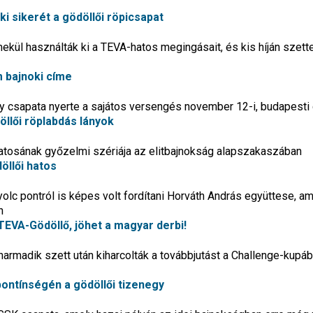
i sikerét a gödöllői röpicsapat
kül használták ki a TEVA-hatos megingásait, és kis híján szett
 bajnoki címe
y csapata nyerte a sajátos versengés november 12-i, budapesti 
öllői röplabdás lányok
hatosának győzelmi szériája az elitbajnokság alapszakaszában
öllői hatos
lc pontról is képes volt fordítani Horváth András együttese, am
n
TEVA-Gödöllő, jöhet a magyar derbi!
harmadik szett után kiharcolták a továbbjutást a Challenge-kupáb
ontínségén a gödöllői tizenegy