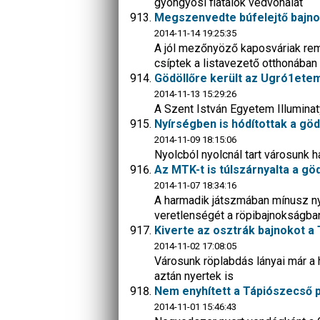
gyöngyösi fiatalok védvonalát
Megszenvedte búfelejtő bajnok
2014-11-14 19:25:35
A jól mezőnyöző kaposváriak reme
csíptek a listavezető otthonában
Gödöllőre került az Ugró1etem
2014-11-13 15:29:26
A Szent István Egyetem Illuminat
Nyírségben is hódítottak a göd
2014-11-09 18:15:06
Nyolcból nyolcnál tart városunk 
Az MTK-t is túlszárnyalta a göd
2014-11-07 18:34:16
A harmadik játszmában mínusz nyo
veretlenségét a röpibajnokságba
Kiverte az osztrák bajnokot a 
2014-11-02 17:08:05
Városunk röplabdás lányai már a 
aztán nyertek is
Nem enyhített a Tápiószecső p
2014-11-01 15:46:43