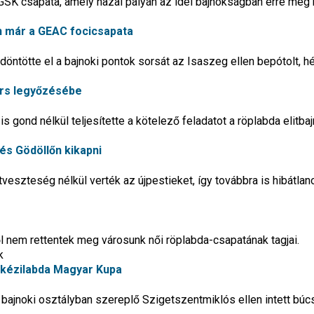
SK csapata, amely hazai pályán az idei bajnokságban erre még 
 már a GEAC focicsapata
öntötte el a bajnoki pontok sorsát az Isaszeg ellen bepótolt, h
aörs legyőzésébe
s gond nélkül teljesítette a kötelező feladatot a röplabda elitb
zés Gödöllőn kikapni
veszteség nélkül verték az újpestieket, így továbbra is hibátlan
 nem rettentek meg városunk női röplabda-csapatának tagjai.
k
a kézilabda Magyar Kupa
bajnoki osztályban szereplő Szigetszentmiklós ellen intett búc