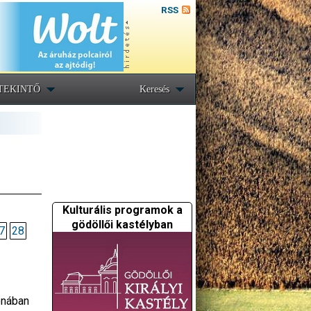
RSS
TEKINTŐ
Keresés
Kulturális programok a
gödöllői kastélyban
7
28
onában