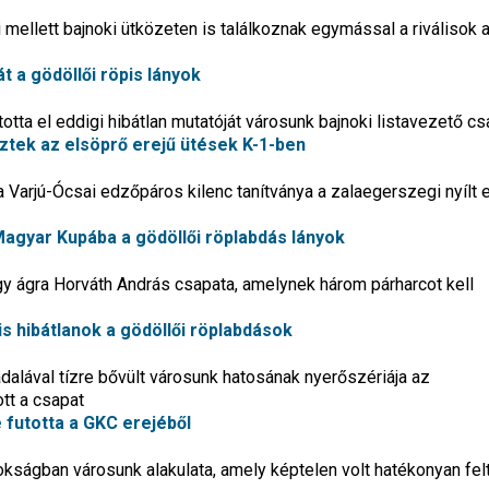
llett bajnoki ütközeten is találkoznak egymással a riválisok 
t a gödöllői röpis lányok
tta el eddigi hibátlan mutatóját városunk bajnoki listavezető cs
tek az elsöprő erejű ütések K-1-ben
a Varjú-Ócsai edzőpáros kilenc tanítványa a zalaegerszegi nyílt 
agyar Kupába a gödöllői röplabdás lányok
y ágra Horváth András csapata, amelynek három párharcot kell
s hibátlanok a gödöllői röplabdások
adalával tízre bővült városunk hatosának nyerőszériája az
ott a csapat
 futotta a GKC erejéből
okságban városunk alakulata, amely képtelen volt hatékonyan felt