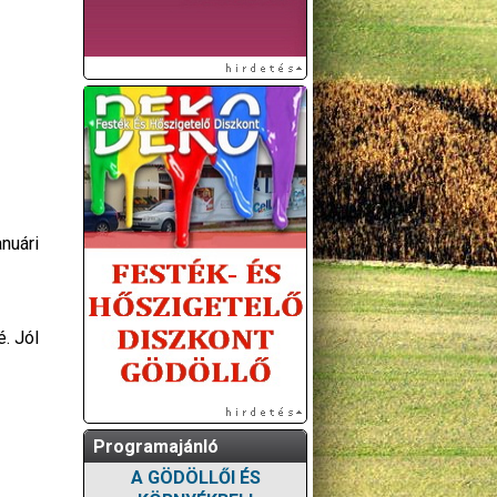
nuári
. Jól
Programajánló
A GÖDÖLLŐI ÉS