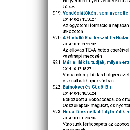
Negyedszer nyert vendégként a G
képes
Vendéglátóként sem nyeretlen
2014-10-29 15:50:27
Az egyetemi formáció a hajrában d
ütközeten
A Gödöllő B is beszállt a Bud
2014-10-19 20:25:32
Az éllovas TEVA-hatos cseréivel i
vasárnapi meccsén
Már a lilák is tudják, milyen ér
2014-10-17 18:27:11
Városunk röplabdás hölgyei szett
élvonalbeli bajnokságban
Bajnokverés Gödöllőn
2014-10-10 18:56:24
Bekezdett a Békéscsaba, de ettől
Összekapták magukat, és nyerte
Gödöllőiek nélkül folytatódik 
2014-10-08 07:36:35
Városunk férficsapata az azonos 