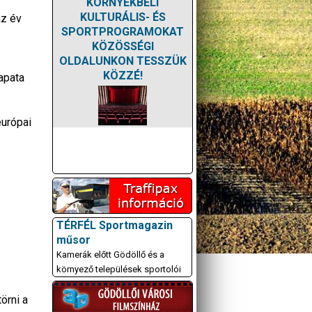
KÖRNYÉKBELI
KULTURÁLIS- ÉS
az év
SPORTPROGRAMOKAT
KÖZÖSSÉGI
OLDALUNKON TESSZÜK
KÖZZÉ!
apata
európai
TÉRFÉL Sportmagazin
műsor
Kamerák előtt Gödöllő és a
környező települések sportolói
örni a