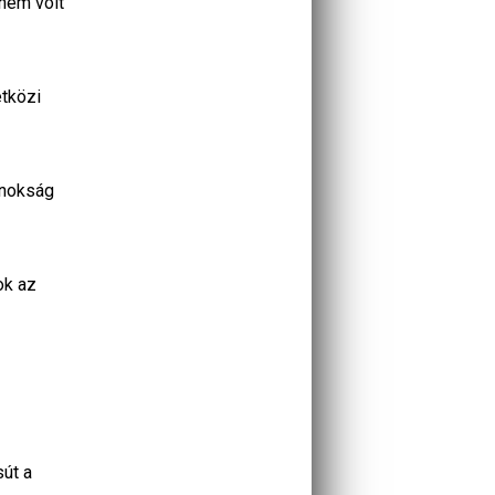
nem volt
étközi
ajnokság
ok az
sút a