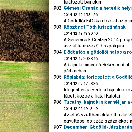
lejátszott bajnokin
Gémesi Csanád a hetedik helyig
2014-12-19 15:34:26
A Gödöllői EAC kardozóját az oli
Köszönet Tóth Krisztinának
2014-12-18 13:39:40
A Generációk Csatája 2014 progr
asztaliteniszező díszpolgára
Elődöntős a gödöllői hatos a 
2014-12-17 20:38:16
A bajnoki címvédő Békéscsabát dr
párharcban
Röplabda: törlesztett a Gödöl
2014-12-07 17:58:36
Idegenben is verte a bajnoki cím
lépett közbe a fiatal Kalotai
Tucatnyi bajnoki sikernél jár a
2014-12-05 19:43:49
Az első szettben oktatott a Jász
együttese, és száz százalékos 
Decemberi Gödöllő-Jászberén