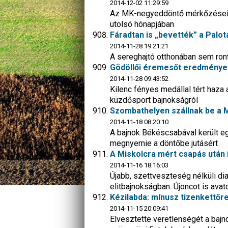
2014-12-02 11:29:59
Az MK-negyeddöntő mérkőzései me
utolsó hónapjában
Fáradtan is „bevették” a Palotá
2014-11-28 19:21:21
A sereghajtó otthonában sem ronto
Gödöllői éremesőt eredményez
2014-11-28 09:43:52
Kilenc fényes medállal tért haza 
küzdősport bajnokságról
Szombathelyen szállnak be a M
2014-11-18 08:20:10
A bajnok Békéscsabával került eg
megnyernie a döntőbe jutásért
A Miskolcra mért csapás után i
2014-11-16 18:16:03
Újabb, szettveszteség nélküli di
elitbajnokságban. Újoncot is avat
Kézilabda: mínusz tizenkettőre
2014-11-15 20:09:41
Elvesztette veretlenségét a bajn