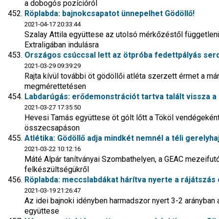
a dobogós pozícióról
Röplabda: bajnokcsapatot ünnepelhet Gödöllő!
2021-04-17 20:33:44
Szalay Attila együttese az utolsó mérkőzéstől függetlenül
Extraligában indulásra
Országos csúccsal lett az ötpróba fedettpályás serd
2021-03-29 09:39:29
Rajta kívül további öt gödöllői atléta szerzett érmet a má
megmérettetésen
Labdarúgás: erődemonstrációt tartva talált vissza a
2021-03-27 17:35:50
Hevesi Tamás együttese öt gólt lőtt a Tököl vendégeként
összecsapáson
Atlétika: Gödöllő adja mindkét nemnél a téli gerelyha
2021-03-22 10:12:16
Máté Alpár tanítványai Szombathelyen, a GEAC mezeifutó
felkészültségükről
Röplabda: meccslabdákat hárítva nyerte a rájátszás 
2021-03-19 21:26:47
Az idei bajnoki idényben harmadszor nyert 3-2 arányban 
együttese