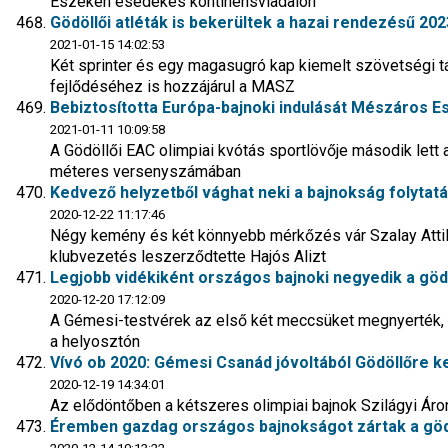
Eszéken esedékes kontinensviadalon
Gödöllői atléták is bekerültek a hazai rendezésű 20
2021-01-15 14:02:53
Két sprinter és egy magasugró kap kiemelt szövetségi t
fejlődéséhez is hozzájárul a MASZ
Bebiztosította Európa-bajnoki indulását Mészáros E
2021-01-11 10:09:58
A Gödöllői EAC olimpiai kvótás sportlövője második lett
méteres versenyszámában
Kedvező helyzetből vághat neki a bajnokság folytatá
2020-12-22 11:17:46
Négy kemény és két könnyebb mérkőzés vár Szalay Attil
klubvezetés leszerződtette Hajós Alizt
Legjobb vidékiként országos bajnoki negyedik a göd
2020-12-20 17:12:09
A Gémesi-testvérek az első két meccsüket megnyerték,
a helyosztón
Vívó ob 2020: Gémesi Csanád jóvoltából Gödöllőre k
2020-12-19 14:34:01
Az elődöntőben a kétszeres olimpiai bajnok Szilágyi Áron
Éremben gazdag országos bajnokságot zártak a gödö