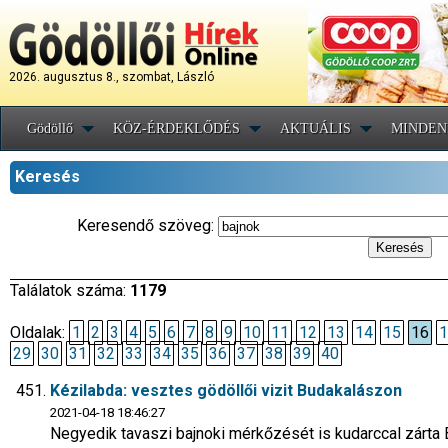
2026. augusztus 8., szombat, László
Gödöllő
KÖZ-ÉRDEKLŐDÉS
AKTUÁLIS
MINDEN
Keresés
Keresendő szöveg:
Találatok száma:
1179
Oldalak:
1
2
3
4
5
6
7
8
9
10
11
12
13
14
15
16
1
29
30
31
32
33
34
35
36
37
38
39
40
Kézilabda: vesztes gödöllői vizit Budakalászon
2021-04-18 18:46:27
Negyedik tavaszi bajnoki mérkőzését is kudarccal zárta