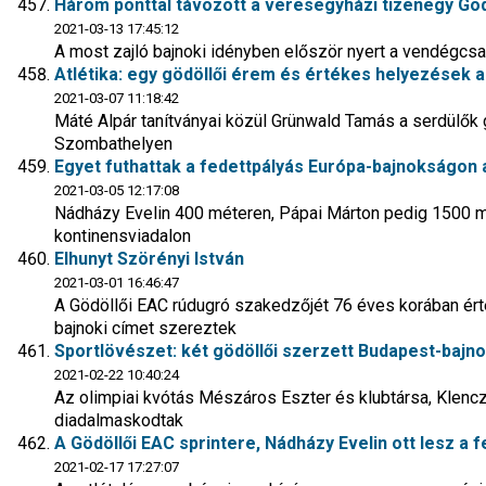
Három ponttal távozott a veresegyházi tizenegy Göd
2021-03-13 17:45:12
A most zajló bajnoki idényben először nyert a vendégcs
Atlétika: egy gödöllői érem és értékes helyezések 
2021-03-07 11:18:42
Máté Alpár tanítványai közül Grünwald Tamás a serdülők g
Szombathelyen
Egyet futhattak a fedettpályás Európa-bajnokságon a
2021-03-05 12:17:08
Nádházy Evelin 400 méteren, Pápai Márton pedig 1500 mét
kontinensviadalon
Elhunyt Szörényi István
2021-03-01 16:46:47
A Gödöllői EAC rúdugró szakedzőjét 76 éves korában érte
bajnoki címet szereztek
Sportlövészet: két gödöllői szerzett Budapest-bajno
2021-02-22 10:40:24
Az olimpiai kvótás Mészáros Eszter és klubtársa, Klenc
diadalmaskodtak
A Gödöllői EAC sprintere, Nádházy Evelin ott lesz a
2021-02-17 17:27:07