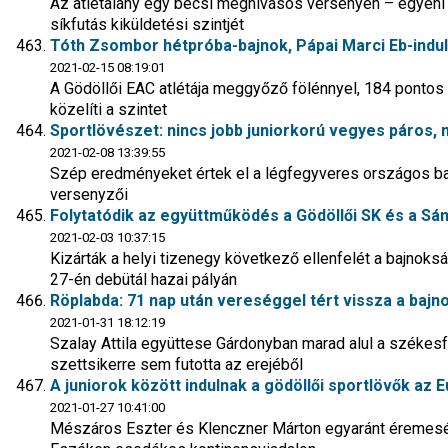
Az atlétalány egy bécsi meghívásos versenyen – egyéni le
síkfutás kiküldetési szintjét
Tóth Zsombor hétpróba-bajnok, Pápai Marci Eb-indul
2021-02-15 08:19:01
A Gödöllői EAC atlétája meggyőző fölénnyel, 184 pontos
közelíti a szintet
Sportlövészet: nincs jobb juniorkorú vegyes páros,
2021-02-08 13:39:55
Szép eredményeket értek el a légfegyveres országos b
versenyzői
Folytatódik az együttműködés a Gödöllői SK és a S
2021-02-03 10:37:15
Kizárták a helyi tizenegy következő ellenfelét a bajnok
27-én debütál hazai pályán
Röplabda: 71 nap után vereséggel tért vissza a bajn
2021-01-31 18:12:19
Szalay Attila együttese Gárdonyban marad alul a székesfe
szettsikerre sem futotta az erejéből
A juniorok között indulnak a gödöllői sportlövők az
2021-01-27 10:41:00
Mészáros Eszter és Klenczner Márton egyaránt éremesélly