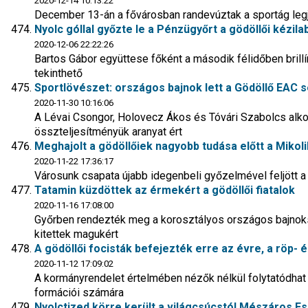
2020-12-14 10:13:22
December 13-án a fővárosban randevúztak a sportág legjo
Nyolc góllal győzte le a Pénzügyőrt a gödöllői kézil
2020-12-06 22:22:26
Bartos Gábor együttese főként a második félidőben brillír
tekinthető
Sportlövészet: országos bajnok lett a Gödöllő EAC s
2020-11-30 10:16:06
A Lévai Csongor, Holovecz Ákos és Tóvári Szabolcs alkot
összteljesítményük aranyat ért
Meghajolt a gödöllőiek nagyobb tudása előtt a Mikoli
2020-11-22 17:36:17
Városunk csapata újabb idegenbeli győzelmével feljött a
Tatamin küzdöttek az érmekért a gödöllői fiatalok
2020-11-16 17:08:00
Győrben rendezték meg a korosztályos országos bajnoksá
kitettek magukért
A gödöllői focisták befejezték erre az évre, a röp- 
2020-11-12 17:09:02
A kormányrendelet értelmében nézők nélkül folytatódhat a
formációi számára
Nyolctized körre került a világcsúcstól Mészáros Es