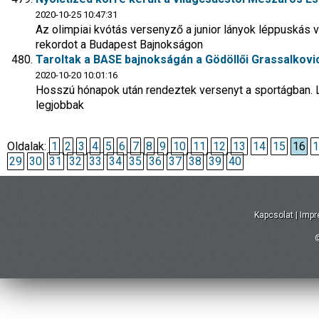
2020-10-25 10:47:31
Az olimpiai kvótás versenyző a junior lányok léppuskás 
rekordot a Budapest Bajnokságon
Taroltak a BASE bajnokságán a Gödöllői Grassalkovi
2020-10-20 10:01:16
Hosszú hónapok után rendeztek versenyt a sportágban. 
legjobbak
Oldalak:
1
2
3
4
5
6
7
8
9
10
11
12
13
14
15
16
1
29
30
31
32
33
34
35
36
37
38
39
40
Kapcsolat
|
Imp
©