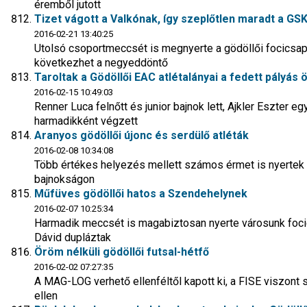
éremből jutott
Tizet vágott a Valkónak, így szeplőtlen maradt a GS
2016-02-21 13:40:25
Utolsó csoportmeccsét is megnyerte a gödöllői focicsap
következhet a negyeddöntő
Taroltak a Gödöllői EAC atlétalányai a fedett pályás 
2016-02-15 10:49:03
Renner Luca felnőtt és junior bajnok lett, Ajkler Eszter e
harmadikként végzett
Aranyos gödöllői újonc és serdülő atléták
2016-02-08 10:34:08
Több értékes helyezés mellett számos érmet is nyertek
bajnokságon
Műfüves gödöllői hatos a Szendehelynek
2016-02-07 10:25:34
Harmadik meccsét is magabiztosan nyerte városunk focic
Dávid dupláztak
Öröm nélküli gödöllői futsal-hétfő
2016-02-02 07:27:35
A MAG-LOG verhető ellenféltől kapott ki, a FISE viszont 
ellen