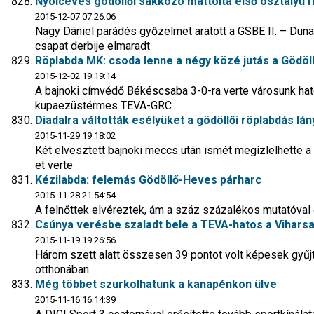
Nyolcéves gödöllői sakkozó mattolta első osztályú ri
2015-12-07 07:26:06
Nagy Dániel parádés győzelmet aratott a GSBE II. – Dun
csapat derbije elmaradt
Röplabda MK: csoda lenne a négy közé jutás a Gödöll
2015-12-02 19:19:14
A bajnoki címvédő Békéscsaba 3-0-ra verte városunk hato
kupaezüstérmes TEVA-GRC
Diadalra váltották esélyüket a gödöllői röplabdás lá
2015-11-29 19:18:02
Két elvesztett bajnoki meccs után ismét megízlelhette 
et verte
Kézilabda: felemás Gödöllő-Heves párharc
2015-11-28 21:54:54
A felnőttek elvéreztek, ám a száz százalékos mutatóval ő
Csúnya verésbe szaladt bele a TEVA-hatos a Vihars
2015-11-19 19:26:56
Három szett alatt összesen 39 pontot volt képesek gyűjt
otthonában
Még többet szurkolhatunk a kanapénkon ülve
2015-11-16 16:14:39