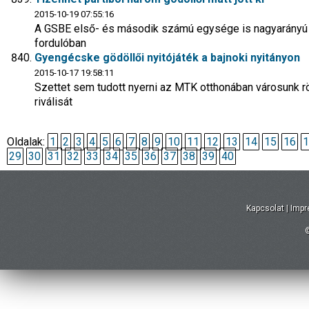
2015-10-19 07:55:16
A GSBE első- és második számú egysége is nagyarányú 
fordulóban
Gyengécske gödöllői nyitójáték a bajnoki nyitányon
2015-10-17 19:58:11
Szettet sem tudott nyerni az MTK otthonában városunk r
riválisát
Oldalak:
1
2
3
4
5
6
7
8
9
10
11
12
13
14
15
16
1
29
30
31
32
33
34
35
36
37
38
39
40
Kapcsolat
|
Imp
©