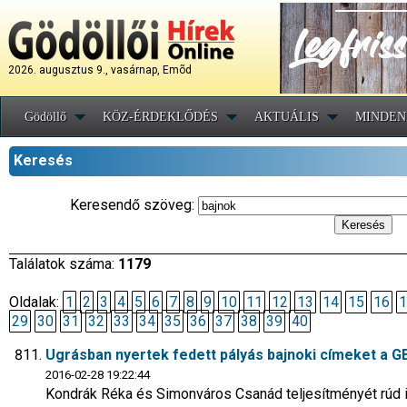
2026. augusztus 9., vasárnap, Emõd
Gödöllő
KÖZ-ÉRDEKLŐDÉS
AKTUÁLIS
MINDEN
Keresés
Keresendő szöveg:
Találatok száma:
1179
Oldalak:
1
2
3
4
5
6
7
8
9
10
11
12
13
14
15
16
1
29
30
31
32
33
34
35
36
37
38
39
40
Ugrásban nyertek fedett pályás bajnoki címeket a GEA
2016-02-28 19:22:44
Kondrák Réka és Simonváros Csanád teljesítményét rúd i