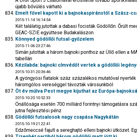
A DIGI Sport 3 csatornával erősítette tovább sportkínálatá
újabb bővülés várható
Emelt fővel kapott ki a bajnokaspiránstól a Szász-cs
2015-11-14 16:14:54
Két találatig jutottak a dabasi focisták Gödöllőn. Őrült 
GEAC-SZIE együttese Budakalászon
Könnyed gödöllői futsal-győzelem
2015-11-06 23:27:46
Simán jutottak a három bajnoki ponthoz az Üllő ellen a M
tabellán
Kézilabda: bajnoki címvédőt vertek a gödöllői legén
2015-10-31 20:36:46
A gyöngyösi fiatalok száz százalékos mutatóval nyerték 
háromgólos vereséggel távoztak városunkból
Öt év múlva Pest megye kijuthat az Európa-bajnoks
2015-10-20 10:52:33
Önállósága esetén 700 milliárd forintnyi támogatásra szám
jutna fejlesztési pénz
Gödöllői futsalosok nagy csapása Nagykátán
2015-10-19 21:22:41
Edzőmeccsé fajult a sereghajtó elleni bajnoki ütközet. Egy
Tizenhét partiból három gödöllői matt jött ki