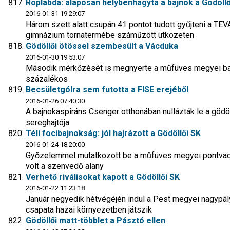
Röplabda: alaposan helybenhagyta a bajnok a Gödöll
2016-01-31 19:29:07
Három szett alatt csupán 41 pontot tudott gyűjteni a TE
gimnázium tornatermébe száműzött ütközeten
Gödöllői ötössel szembesült a Vácduka
2016-01-30 19:53:07
Második mérkőzését is megnyerte a műfüves megyei ba
százalékos
Becsületgólra sem futotta a FISE erejéből
2016-01-26 07:40:30
A bajnokaspiráns Csenger otthonában nullázták le a gödö
sereghajtója
Téli focibajnokság: jól hajrázott a Gödöllői SK
2016-01-24 18:20:00
Győzelemmel mutatkozott be a műfüves megyei pontvad
volt a szenvedő alany
Verhető riválisokat kapott a Gödöllői SK
2016-01-22 11:23:18
Január negyedik hétvégéjén indul a Pest megyei nagypá
csapata hazai környezetben játszik
Gödöllői matt-többlet a Pásztó ellen