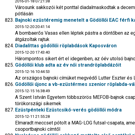
2016-01-18 07:21:38
Városunk sakkozói két ponttal diadalmaskodtak a decem
pótlásán
Bajnoki ezüstéremig menetelt a Gödöllői EAC férfi 
2015-12-20 20:41:14
A bombaerős Vasas ellen léptek pástra a döntőben az eg
átgázoltak rajtuk
Diadalittas gödöllői röplabdások Kaposváron
2015-12-20 17:43:40
Hárompontos sikert ért el idegenben, az óév utolsó baj
Gödöllői klub adta az év női strandröplabdázóit
2015-12-16 10:44:53
Az országos bajnoki címüket megvédő Lutter Eszter és L
Gödöllői újonc a vb-ezüstérmes szenior röplabda-vá
2015-12-15 16:38:49
A Szent István Egyetem többszörös MEFOB-bajnok csapat
törökországi sikernek
Ezüstpénteki Ezüstcsikó-verés gödöllői módra
2015-12-11 21:55:28
Elmaradt meccset pótolt a MAG-LOG futsal-csapata, ame
csoportbajnoki címtől