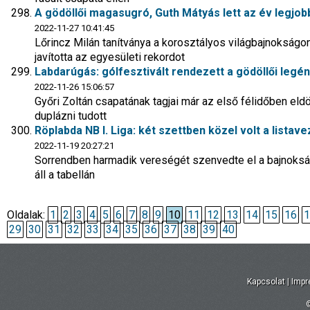
A gödöllői magasugró, Guth Mátyás lett az év legjobb
2022-11-27 10:41:45
Lőrincz Milán tanítványa a korosztályos világbajnokságon 
javította az egyesületi rekordot
Labdarúgás: gólfesztivált rendezett a gödöllői leg
2022-11-26 15:06:57
Győri Zoltán csapatának tagjai már az első félidőben eld
duplázni tudott
Röplabda NB I. Liga: két szettben közel volt a listav
2022-11-19 20:27:21
Sorrendben harmadik vereségét szenvedte el a bajnokság
áll a tabellán
Oldalak:
1
2
3
4
5
6
7
8
9
10
11
12
13
14
15
16
1
29
30
31
32
33
34
35
36
37
38
39
40
Kapcsolat
|
Imp
©