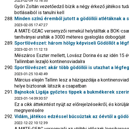
2023-02-09 10:16:55
Győri Zoltán vezetőedző bízik a négy érkező játékos tu
botlásaiból is tanulni kell
Minden színű éremből jutott a gödöllői atlétáknak a
2023-02-05 17:47:27
A MATE-GEAC versenyzői remekül helytálltak a BOK-csarn
tanítványai uralták a 3000 méteres gyaloglás dobogóját
Sportlövészet: három hölgy képviseli Gödöllőt a l
2023-02-01 11:12:13
Mészáros Eszter mellett, Lovász Dorina és az idén 15 éve
Tallinnban lezajló kontinensviadalra
Sportlövészet: akár több gödöllői is utazhat a lég
2023-01-25 10:43:49
Március elején Tallinn lesz a házigazdája a kontinensvia
helye biztosnak látszik a csapatban
Bajnokok Ligája győztes tippek a bukmékerek szeri
2023-01-14 09:30:57
Ez a cikk áttekintést nyújt az előrejelzéseikről, és körül
megnyerésére
Vidám, játékos edzéssel búcsúztak az óévtől a gödöl
2022-12-22 10:12:39
A MATE-GEAC versenyzői az utóbbi időszak legsikereseb