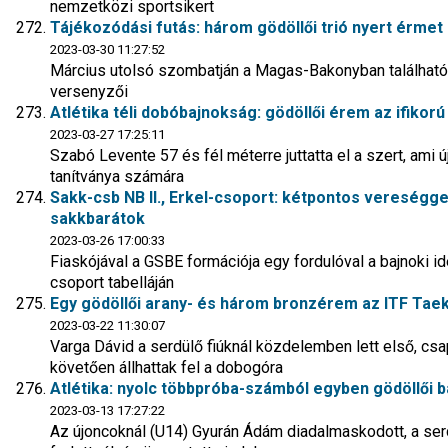
nemzetközi sportsikert
Tájékozódási futás: három gödöllői trió nyert érme
2023-03-30 11:27:52
Március utolsó szombatján a Magas-Bakonyban található 
versenyzői
Atlétika téli dobóbajnokság: gödöllői érem az ifikor
2023-03-27 17:25:11
Szabó Levente 57 és fél méterre juttatta el a szert, ami ú
tanítványa számára
Sakk-csb NB II., Erkel-csoport: kétpontos vereséggel 
sakkbarátok
2023-03-26 17:00:33
Fiaskójával a GSBE formációja egy fordulóval a bajnoki id
csoport tabelláján
Egy gödöllői arany- és három bronzérem az ITF Ta
2023-03-22 11:30:07
Varga Dávid a serdülő fiúknál közdelemben lett első, cs
követően állhattak fel a dobogóra
Atlétika: nyolc többpróba-számból egyben gödöllői b
2023-03-13 17:27:22
Az újoncoknál (U14) Gyurán Ádám diadalmaskodott, a serd