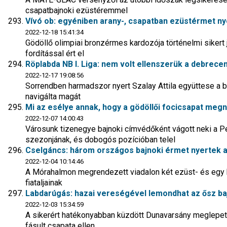
csapatbajnoki ezüstéremmel
Vívó ob: egyéniben arany-, csapatban ezüstérmet n
2022-12-18 15:41:34
Gödöllő olimpiai bronzérmes kardozója történelmi sikert 
fordítással ért el
Röplabda NB I. Liga: nem volt ellenszerük a debrece
2022-12-17 19:08:56
Sorrendben harmadszor nyert Szalay Attila együttese a
navigálta magát
Mi az esélye annak, hogy a gödöllői focicsapat meg
2022-12-07 14:00:43
Városunk tizenegye bajnoki címvédőként vágott neki a P
szezonjának, és dobogós pozícióban telel
Cselgáncs: három országos bajnoki érmet nyertek a 
2022-12-04 10:14:46
A Mórahalmon megrendezett viadalon két ezüst- és egy b
fiataljainak
Labdarúgás: hazai vereségével lemondhat az ősz baj
2022-12-03 15:34:59
A sikerért hatékonyabban küzdött Dunavarsány meglepet
fásult csapata ellen