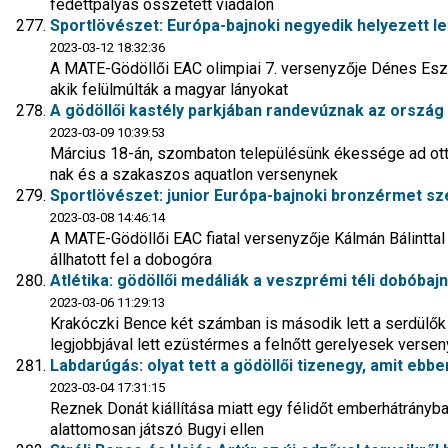
fedettpályás összetett viadalon
Sportlövészet: Európa-bajnoki negyedik helyezett le
2023-03-12 18:32:36
A MATE-Gödöllői EAC olimpiai 7. versenyzője Dénes Eszter
akik felülmúlták a magyar lányokat
A gödöllői kastély parkjában randevúznak az ország 
2023-03-09 10:39:53
Március 18-án, szombaton településünk ékessége ad ot
nak és a szakaszos aquatlon versenynek
Sportlövészet: junior Európa-bajnoki bronzérmet sze
2023-03-08 14:46:14
A MATE-Gödöllői EAC fiatal versenyzője Kálmán Bálintta
állhatott fel a dobogóra
Atlétika: gödöllői medáliák a veszprémi téli dobóba
2023-03-06 11:29:13
Krakóczki Bence két számban is második lett a serdülő
legjobbjával lett ezüstérmes a felnőtt gerelyesek verse
Labdarúgás: olyat tett a gödöllői tizenegy, amit eb
2023-03-04 17:31:15
Reznek Donát kiállítása miatt egy félidőt emberhátrányba
alattomosan játszó Bugyi ellen