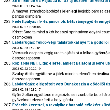
Stréli Bence és Hajós Artúr az új edzővel terveikről
2023-03-01 11:40:54
A magyar strandröplabdázás jelenlegi legjobb párosa azér
párizsi olimpiára
Fedettpályás ifi- és junior ob: kétszámjegyű éremgyű
2023-02-27 10:04:05
Kriszt Sarolta mind a két hosszú sprinttávon egyéni csú
csarnokban
Labdarúgás: félidő-végi találatokkal nyert a gödöllő
2023-02-25 16:20:04
Városunk csapata végig uralta a játékot a lelkes gyömrői
összecsapáson
Röplabda NB I. Liga: elérte, amiért Balatonfüredre ut
2023-02-22 20:20:19
Szalay Attila együttese a játék minden elemében riválisa f
összecsapáson
Labdarúgás: elégtételt vett Dunakeszin a gödöllői t
2023-02-18 15:30:17
Győri Zoltán együttese magabiztosan zsebelte be a három
győzelmet elveszített a helyi gárda
Erősebb kerettel, a tavalyihoz hasonló célokért küzd