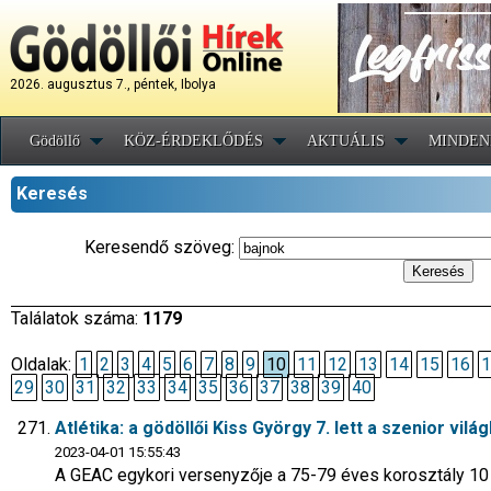
2026. augusztus 7., péntek, Ibolya
Gödöllő
KÖZ-ÉRDEKLŐDÉS
AKTUÁLIS
MINDEN
Keresés
Keresendő szöveg:
Találatok száma:
1179
Oldalak:
1
2
3
4
5
6
7
8
9
10
11
12
13
14
15
16
1
29
30
31
32
33
34
35
36
37
38
39
40
Atlétika: a gödöllői Kiss György 7. lett a szenior vil
2023-04-01 15:55:43
A GEAC egykori versenyzője a 75-79 éves korosztály 10 